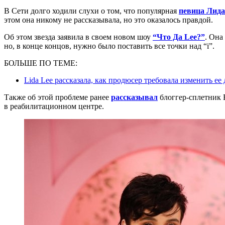
В Сети долго ходили слухи о том, что популярная
певица Лида
этом она никому не рассказывала, но это оказалось правдой.
Об этом звезда заявила в своем новом шоу
“Что Да Lee?”
. Она
но, в конце концов, нужно было поставить все точки над “i”.
БОЛЬШЕ ПО ТЕМЕ:
Lida Lee рассказала, как продюсер требовала изменить ее
Также об этой проблеме ранее
рассказывал
блоггер-сплетник 
в реабилитационном центре.