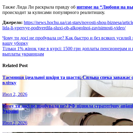
Также Лида Ли раскрыла правду об
интиме на “Любови на в
происходит за кулисами популярного реалитишоу.
Джерело:
https://news.hochu.ua/cat-stars/novosti-shou-biznesa/arti
lida-li-vpervye-podtverdila-sluxi-ob-alkogolnoi-zavisimosti-video/
Навигация
Чому ти досі не пробувала це? Как быстро и без всяких усилий
вашу уборку
по
Тільки 1% жінок уже в курсі: 1500 грн доплаты пенсионерам и
записям
выплаты украинцам
Related Post
Таємниця ідеальної шкіри та щастя: Сильна спека заважає
влітку
Июл 2, 2026
Чому ти досі не пробувала це? РФ підняла стратегічну авіаці
Україні
Июл 2, 2026