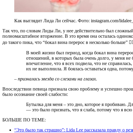
Как выглядит Лида Ли сейчас. Фото: instagram.com/lidalee_o
Так что, по словам Лиды Ли, у нее действительно был сложный
полномасштабное вторжение. В это время она осталась одинокой
до такого пика, что “бокал вина перерос в несколько больше” 👇
В моей жизни был период, когда бокал вина перерос в несколько больше. Я вышла из
отношений, в которых была очень долго, у меня не
впечатление, что я всех подвела, что не справилась
их не выполнила. Я боялась оставаться одна, потом
– призналась звезда со слезами на глазах.
Впоследствии певица признала свою проблему и успешно прош
было осознание своей слабости:
Бутылка для меня – это дно, которое я пробиваю. Для меня это слабость была, а самое ужасное
— это было признать, что я слаба, потому что я всю
БОЛЬШЕ ПО ТЕМЕ:
“Это было так страшно”: Lida Lee рассказала правду о ре