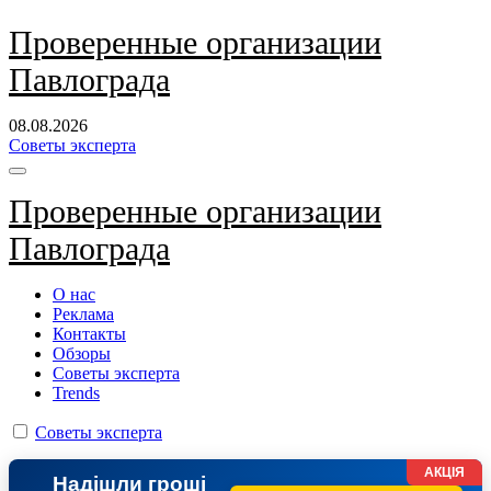
Перейти
Проверенные организации
к
Павлограда
содержанию
08.08.2026
Советы эксперта
Проверенные организации
Павлограда
О нас
Реклама
Контакты
Обзоры
Советы эксперта
Trends
Советы эксперта
АКЦІЯ
Надішли гроші