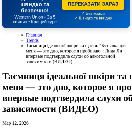
швидко та
ПЕРЕКАЗАТИ ЗАРАЗ
безпечно!
✓ Без комісії
Western Union • За 5
✓ Швидко та вигідно
хвилин • Кращий курс
Главная
Trends
Таємниця ідеальної шкіри та щастя: "Бутылка для
меня — это дно, которое я пробиваю": Лида Ли
впервые подтвердила слухи об алкогольной
зависимости (ВИДЕО)
Таємниця ідеальної шкіри та
меня — это дно, которое я пр
впервые подтвердила слухи о
зависимости (ВИДЕО)
Мар 12, 2026