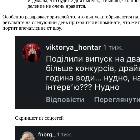
Я думала, что будет 2 дня выпуск, а вышло, что просто разделили 1 выпуск на 2! И такое
деление не очень нравится.
Особенно раздражает зрителей то, что выпуски обрываются на 
результате на следующий день приходится вспоминать, что же 
портит впечатление от шоу.
Скриншот из соцсетей