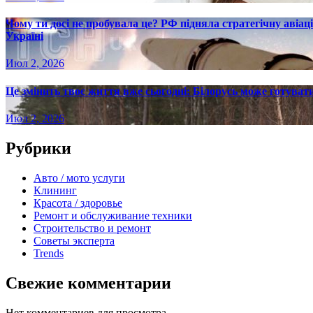
Чому ти досі не пробувала це? РФ підняла стратегічну авіаці
Україні
Июл 2, 2026
Це змінить твоє життя вже сьогодні: Білорусь може готувати
Июл 2, 2026
Рубрики
Авто / мото услуги
Клининг
Красота / здоровье
Ремонт и обслуживание техники
Строительство и ремонт
Советы эксперта
Trends
Свежие комментарии
Нет комментариев для просмотра.