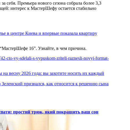
за себя. Премьера нового сезона собрала более 3,3
ющей: интерес к МастерШефу остается стабильно
лье в центре Киева и впервые показала квартиру
“МастерШефе 16”. Узнайте, в чем причина.
742-cto-vy-sdelali-s-vypuskom-zriteli-raznesli-novyi-format-
ы на весну 2026 года: вы захотите носить их каждый
р Зеленский признался, как относится к решению сына
 спати: простий трюк, який покращить ваш сон