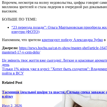
Впрочем, несмотря на волну недовольства, цифры говорят сами 
миллиона зрителей и стала лидером в очередной раз доказыва
высоким.
БОЛЬШЕ ПО ТЕМЕ:
“23 переезда позади”: Ольга Мартыновская приобрела жи
изнутри (ФОТО)
Напомним, что зрители
критикуют победу Александра Зубко
в 
Джерело:
https://news.hochu.ua/cat-tv-show/master-shef/article-164
mastersef-17-v-cem-delo/
Навигация
Це змінить твоє життя вже сьогодні: Легкие и красивые аромат
день
по
Тільки 1% жінок уже в курсі: "Хотит быть солдатом": Владими
записям
пойти в ВСУ
Related Post
Таємниця ідеальної шкіри та щастя: Сильна спека заважає
влітку
Июл 2, 2026