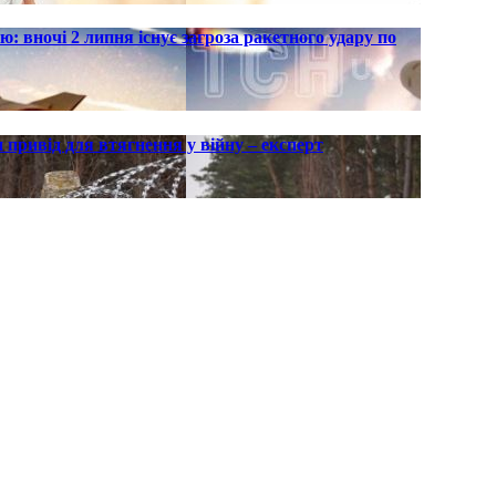
ю: вночі 2 липня існує загроза ракетного удару по
 привід для втягнення у війну – експерт