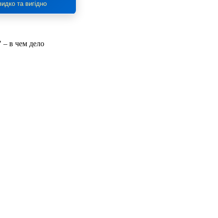
идко та вигідно
 – в чем дело