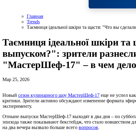
Главная
Trends
Таємниця ідеальної шкіри та щастя: "Что вы сдела
Таємниця ідеальної шкіри та 
выпуском?": зрители разнесл
"МастерШеф-17" – в чем дел
Мар 25, 2026
Новый
сезон кулинарного шоу МастерШеф-17
еще не успел как
критики. Зрители активно обсуждают изменение формата эфиров
эксперименту.
Отныне выпуски МастерШеф-17 выходят в два дня – по суббота
эпизода также показывают бекстейдж, что стало новшеством дл
на два вечера вызвало больше всего
вопросов
.