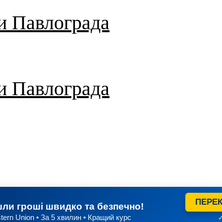
и Павлограда
и Павлограда
ПЕРЕК
ли гроші швидко та безпечно!
tern Union • За 5 хвилин • Кращий курс
✓