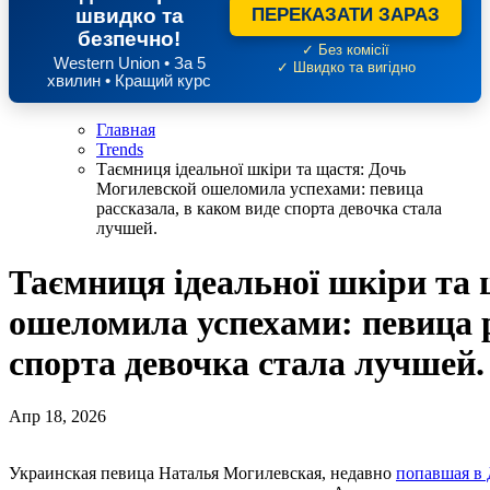
швидко та
ПЕРЕКАЗАТИ ЗАРАЗ
безпечно!
✓ Без комісії
Western Union • За 5
✓ Швидко та вигідно
хвилин • Кращий курс
Главная
Trends
Таємниця ідеальної шкіри та щастя: Дочь
Могилевской ошеломила успехами: певица
рассказала, в каком виде спорта девочка стала
лучшей.
Таємниця ідеальної шкіри та
ошеломила успехами: певица р
спорта девочка стала лучшей.
Апр 18, 2026
Украинская певица Наталья Могилевская, недавно
попавшая в