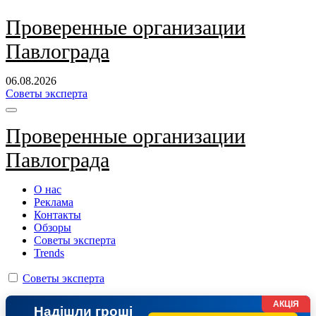
Перейти
Проверенные организации
к
Павлограда
содержанию
06.08.2026
Советы эксперта
Проверенные организации
Павлограда
О нас
Реклама
Контакты
Обзоры
Советы эксперта
Trends
Советы эксперта
АКЦІЯ
Надішли гроші