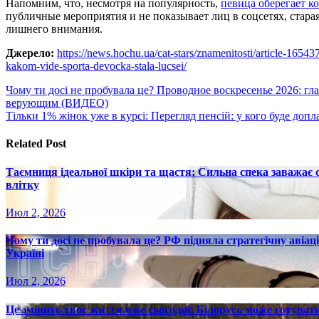
Напомним, что, несмотря на популярность,
певица оберегает к
публичные мероприятия и не показывает лиц в соцсетях, стара
лишнего внимания.
Джерело:
https://news.hochu.ua/cat-stars/znamenitosti/article-165
kakom-vide-sporta-devocka-stala-lucsei/
Навигация
Чому ти досі не пробувала це? Проводное воскресенье 2026: гл
верующим (ВИДЕО)
по
Тільки 1% жінок уже в курсі: Перегляд пенсій: у кого буде допл
записям
Related Post
Таємниця ідеальної шкіри та щастя: Сильна спека заважає
влітку
Июл 2, 2026
Чому ти досі не пробувала це? РФ підняла стратегічну авіаці
Україні
Июл 2, 2026
Це змінить твоє життя вже сьогодні: Білорусь може готувати