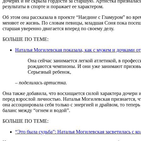
дочерях и не скрыла гордости за старшую. Артистка призналас
результаты в спорте и поражает ее характером.
Об этом она рассказала в проекте “Наедине с Гламуром” во в
меняют ее жизнь. По словам певицы, младшая Соня пока посещае
старшая уверенно двигается вперед по своему делу.
БОЛЬШЕ ПО ТЕМЕ:
Наталья Могилевская показала, как с мужем и дочками о
Она сейчас занимается легкой атлетикой, в профессиональном заведении, где действительно
рождаются чемпионы. И они уже занимают призовые 
Серьезный ребенок,
– поделилась артистка.
Она также добавила, что восхищается силой характера дочери 
перед взрослой личностью. Наталья Могилевская признается, ч
она ассоциировала себя только с энергией и драйвом, то тепер
баланс между “огнем и водой”.
БОЛЬШЕ ПО ТЕМЕ:
“Это была судьба”: Наталья Могилевская засветилась с к