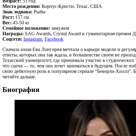
Возраст:
51 год
Место рождения:
Корпус-Кристи, Техас, США
Знак зодиака:
Рыбы
Рост:
157 см
Вес:
45-50 кг
Семейное положение:
замужем
Награды:
SAG Awards, Crystal Award и гуманитарная премия
Соцсети:
Instagram
,
Facebook
Сначала юная Ева Лонгория мечтала о карьере модели и регуля
ответы, которых она так ждала, в большинстве своем не прихо
Техасский университет, где принимала участие в студенческих
что сцена — то, чем она хочет заниматься в будущем. После п
свою дебютную роль в популярном сериале “Беверли-Хиллз”. Б
читайте дальше.
Биография