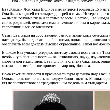
Ева Лонгория в детстве. Фото: instagram.com/evalongoria
Ева Жаклин Лонгория (полное имя актрисы) родилась 15 марта
Она была младшей из четырех дочерей в семье. Интересно, что
— имели голубые глаза и светлые волосы. Поэтому Ева иногда 
своих родителей, ведь сама имела темные волосы и карие глаза.
сверстники из-за ее внешности.
Семья Евы жила на собственном ранчо и занималась сельским 
наследству, были достаточно большими, однако не приносили 
обеспечить всем дочерям высшее образование. Такой возможнос
В школе Ева училась усердно, поэтому смогла поступить в Тех
необычную специальность — кинезиологию, науку, изучающую
спортивной медициной. Ева получила степень бакалавра, однак
хотела — ее все больше привлекал мир шоу-бизнеса.
Из-за яркой внешности и красивой фигуры девушка надеялась, 
Однако попытки попасть на подиум были тщетны. Миниатюрная 
кг) не соответствовала традиционным модельным стандартам.