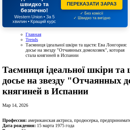
швидко та
ПЕРЕКАЗАТИ ЗАРАЗ
безпечно!
✓ Без комісії
Western Union • За 5
✓ Швидко та вигідно
хвилин • Кращий курс
Главная
Trends
Таємниця ідеальної шкіри та щастя: Ева Лонгория:
досье на звезду "Отчаянных домохозяек", которая
стала княгиней в Испании
Таємниця ідеальної шкіри та 
досье на звезду "Отчаянных д
княгиней в Испании
Мар 14, 2026
Профессия:
американская актриса, продюсерка, предпринимате
Дата рождения:
15 марта 1975 года