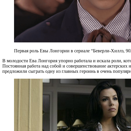
Первая роль Евы Лонгории в сериале “Беверли-Хиллз, 9
В молодости Ева Лонгория упорно работала и искала роли, ко
Постоянная работа над собой и совершенствование актерских н
предложили сыграть одну из главных героинь в очень популя