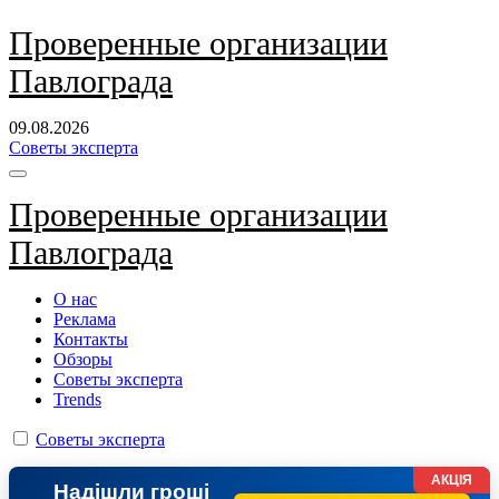
Перейти
Проверенные организации
к
Павлограда
содержанию
09.08.2026
Советы эксперта
Проверенные организации
Павлограда
О нас
Реклама
Контакты
Обзоры
Советы эксперта
Trends
Советы эксперта
АКЦІЯ
Надішли гроші