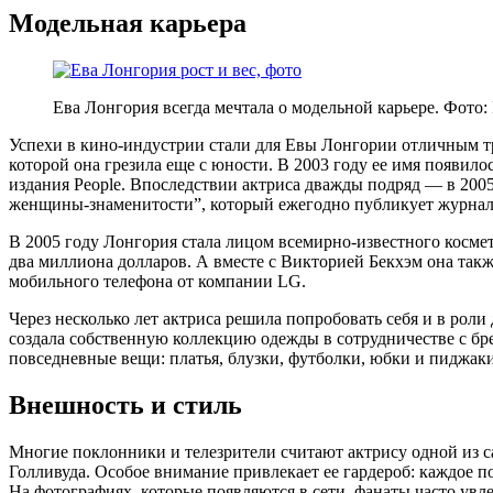
Модельная карьера
Ева Лонгория всегда мечтала о модельной карьере. Фото
Успехи в кино-индустрии стали для Евы Лонгории отличным т
которой она грезила еще с юности. В 2003 году ее имя появил
издания People. Впоследствии актриса дважды подряд — в 200
женщины-знаменитости”, который ежегодно публикует журнал
В 2005 году Лонгория стала лицом всемирно-известного космет
два миллиона долларов. А вместе с Викторией Бекхэм она так
мобильного телефона от компании LG.
Через несколько лет актриса решила попробовать себя и в роли 
создала собственную коллекцию одежды в сотрудничестве с бре
повседневные вещи: платья, блузки, футболки, юбки и пиджаки
Внешность и стиль
Многие поклонники и телезрители считают актрису одной из
Голливуда. Особое внимание привлекает ее гардероб: каждое 
На фотографиях, которые появляются в сети, фанаты часто ув