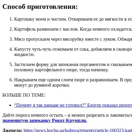
Способ приготовления:
Картошку моем и чистим. Отвариваем ее до мягкости в п
Картофель разминаем с маслом. Когда немного охладится
Мясо пропускаем через мясорубку вместе с луком. Обжар
Капусту чуть-чуть отжимаем от сока, добавляем в сковородку к фаршу. Тушим, помешивая, до испарения
жидкости.
Застилаем форму для запекания пергаментом и смазываем смальцем. Выкладываем равномерным слоем
половину картофельного пюре, тогда начинку.
Накрываем еще одним слоем пюре и разравниваем. В предварительно разогретой до 180 °C духовке запекаем 30
минут до румяной корочки.
БОЛЬШЕ ПО ТЕМЕ:
“Почему я так раньше не готовил?” Блогер показал реце
Дайте пирога немного остыть – и можно разрезать и лакомитьс
знаменитую запеканку Рокот-Крумпли.
Джерело:
https://news.hochu.ua/kuhnya/retseptyi/article-160323-kar