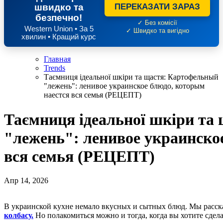
швидко та
ПЕРЕКАЗАТИ ЗАРАЗ
безпечно!
✓ Без комісії
Western Union • За 5
✓ Швидко та вигідно
хвилин • Кращий курс
Главная
Trends
Таємниця ідеальної шкіри та щастя: Картофельный
"лежень": ленивое украинское блюдо, которым
наестся вся семья (РЕЦЕПТ)
Таємниця ідеальної шкіри та
"лежень": ленивое украинско
вся семья (РЕЦЕПТ)
Апр 14, 2026
В украинской кухне немало вкусных и сытных блюд. Мы расск
колбасу.
Но полакомиться можно и тогда, когда вы хотите сдела