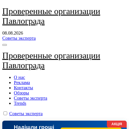
Перейти
Проверенные организации
к
Павлограда
содержанию
08.08.2026
Советы эксперта
Проверенные организации
Павлограда
О нас
Реклама
Контакты
Обзоры
Советы эксперта
Trends
Советы эксперта
АКЦІЯ
Надішли гроші