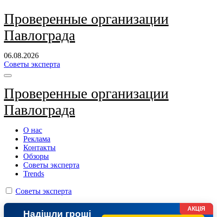
Перейти
Проверенные организации
к
Павлограда
содержанию
06.08.2026
Советы эксперта
Проверенные организации
Павлограда
О нас
Реклама
Контакты
Обзоры
Советы эксперта
Trends
Советы эксперта
АКЦІЯ
Надішли гроші