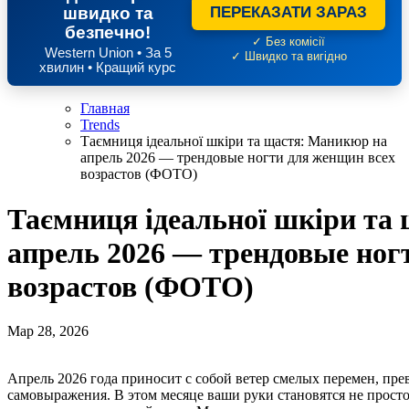
швидко та
ПЕРЕКАЗАТИ ЗАРАЗ
безпечно!
✓ Без комісії
Western Union • За 5
✓ Швидко та вигідно
хвилин • Кращий курс
Главная
Trends
Таємниця ідеальної шкіри та щастя: Маникюр на
апрель 2026 — трендовые ногти для женщин всех
возрастов (ФОТО)
Таємниця ідеальної шкіри та
апрель 2026 — трендовые ног
возрастов (ФОТО)
Мар 28, 2026
Апрель 2026 года приносит с собой ветер смелых перемен, превращая привычный уход за собой в настоящую магию
самовыражения. В этом месяце ваши руки становятся не просто