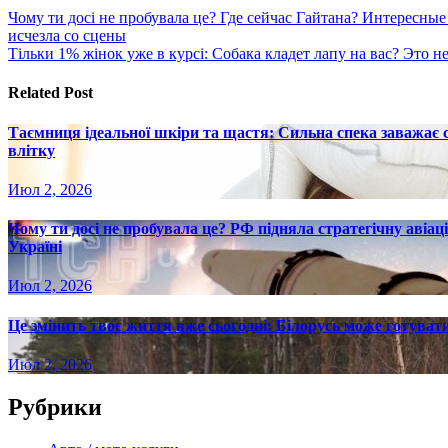
Навигация
Чому ти досі не пробувала це? Где сейчас Гайтана? Интересные
исчезла со сцены
по
Тільки 1% жінок уже в курсі: Собака кладет лапу на вас? Это 
записям
Related Post
Таємниця ідеальної шкіри та щастя: Сильна спека заважає
влітку
Июл 2, 2026
Чому ти досі не пробувала це? РФ підняла стратегічну авіаці
Україні
Июл 2, 2026
Це змінить твоє життя вже сьогодні: Білорусь може готувати
Июл 2, 2026
Рубрики