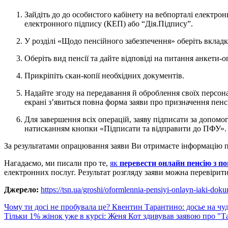
Зайдіть до до особистого кабінету на вебпорталі електронних послуг ПФУ за допомогою кваліфікованого
електронного підпису (КЕП) або “Дія.Підпису”.
У розділі «Щодо пенсійного забезпечення» оберіть вкладк
Оберіть вид пенсії та дайте відповіді на питання анкети
Прикріпіть скан-копії необхідних документів.
Надайте згоду на передавання й оброблення своїх персональних даних (поставте позначку). Після цих етапів на
екрані з’явиться повна форма заяви про призначення пенсі
Для завершення всіх операцій, заяву підписати за допомогою КЕП або “Дія.Підпису” та надіслати до ПФУ
натисканням кнопки «Підписати та відправити до ПФУ».
За результатами опрацювання заяви Ви отримаєте інформацію пр
Нагадаємо, ми писали про те,
як
перевести онлайн пенсію з п
електронних послуг. Результат розгляду заяви можна перевірити
Джерело:
https://tsn.ua/groshi/oformlennia-pensiyi-onlayn-iaki-dok
Навигация
Чому ти досі не пробувала це? Квентин Тарантино: досье на ч
Тільки 1% жінок уже в курсі: Женя Кот здивував заявою про "Та
по