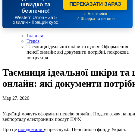
швидко та
ПЕРЕКАЗАТИ ЗАРАЗ
безпечно!
✓ Без комісії
Western Union • За 5
✓ Швидко та вигідно
хвилин • Кращий курс
Главная
Trends
Таємниця ідеальної шкіри та щастя: Оформлення
пенсії онлайн: які документи потрібні, покрокова
інструкція
Таємниця ідеальної шкіри та 
онлайн: які документи потрібн
Мар 27, 2026
Українці можуть оформити пенсію онлайн. Подати заяву на призначення виплат можна дистанційно, за допомогою
вебпорталу електронних послуг ПФУ.
Про це
повідомили
у пресслужбі Пенсійного фонду Україн.