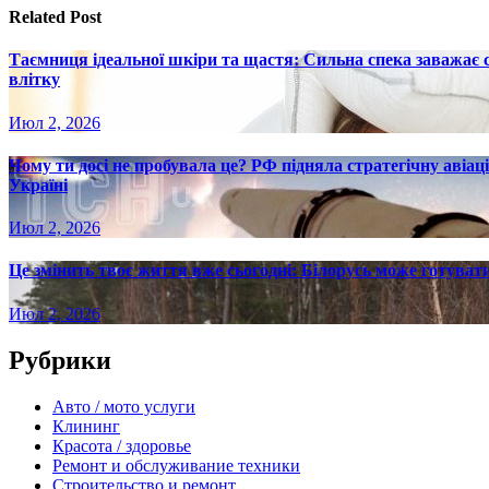
записям
Related Post
Таємниця ідеальної шкіри та щастя: Сильна спека заважає
влітку
Июл 2, 2026
Чому ти досі не пробувала це? РФ підняла стратегічну авіаці
Україні
Июл 2, 2026
Це змінить твоє життя вже сьогодні: Білорусь може готувати
Июл 2, 2026
Рубрики
Авто / мото услуги
Клининг
Красота / здоровье
Ремонт и обслуживание техники
Строительство и ремонт