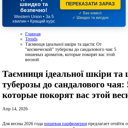
швидко та
ПЕРЕКАЗАТИ ЗАРАЗ
безпечно!
✓ Без комісії
Western Union • За 5
✓ Швидко та вигідно
хвилин • Кращий курс
Главная
Trends
Таємниця ідеальної шкіри та щастя: От
"космической" туберозы до сандалового чая: 5
нишевых ароматов, которые покорят вас этой
весной
Таємниця ідеальної шкіри та
туберозы до сандалового чая:
которые покорят вас этой вес
Апр 14, 2026
Для весны 2026 года
нишевая парфюмерия
предлагает отойти о