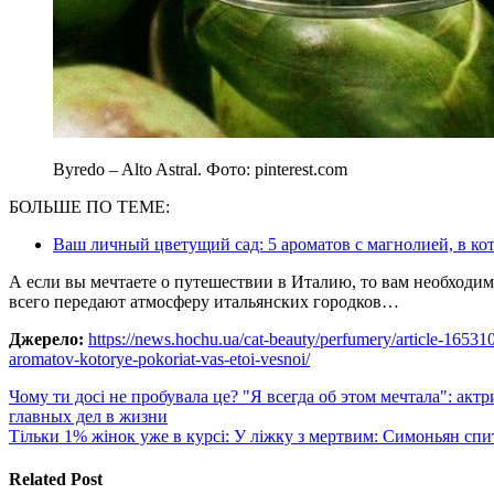
Byredo – Alto Astral. Фото: pinterest.com
БОЛЬШЕ ПО ТЕМЕ:
Ваш личный цветущий сад: 5 ароматов с магнолией, в к
А если вы мечтаете о путешествии в Италию, то вам необходи
всего передают атмосферу итальянских городков…
Джерело:
https://news.hochu.ua/cat-beauty/perfumery/article-1653
aromatov-kotorye-pokoriat-vas-etoi-vesnoi/
Навигация
Чому ти досі не пробувала це? "Я всегда об этом мечтала": ак
главных дел в жизни
по
Тільки 1% жінок уже в курсі: У ліжку з мертвим: Симоньян спит
записям
Related Post