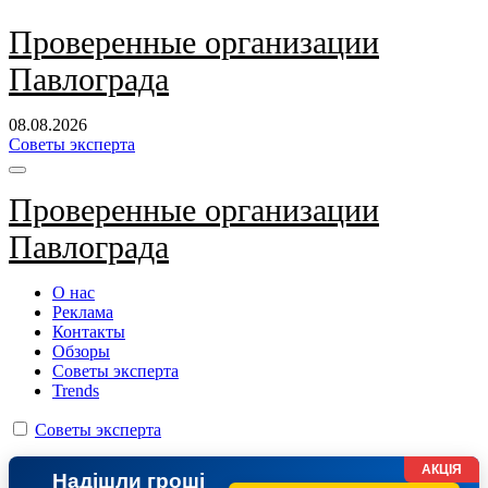
Перейти
Проверенные организации
к
Павлограда
содержанию
08.08.2026
Советы эксперта
Проверенные организации
Павлограда
О нас
Реклама
Контакты
Обзоры
Советы эксперта
Trends
Советы эксперта
АКЦІЯ
Надішли гроші