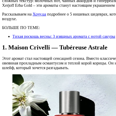
сложных текстур: молочных нот, чайных аккордов и гиперреалис
Xerjoff Erba Gold – эти ароматы станут настоящим украшение
Рассказываем на
Хочу.ua
подробнее о 5 нишевых шедеврах, кот
воздухе.
БОЛЬШЕ ПО ТЕМЕ:
Тихая роскошь весны: 3 изящных аромата с нотой сакуры
1. Maison Crivelli — Tubéreuse Astrale
Этот аромат стал настоящей сенсацией сезона. Вместо классич
овеянная прохладным османтусом и теплой корой корицы. Он ид
шлейф, который хочется разгадывать.