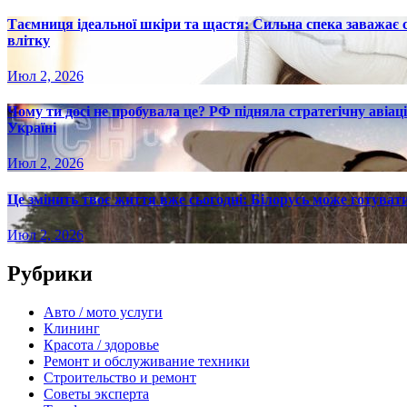
Таємниця ідеальної шкіри та щастя: Сильна спека заважає
влітку
Июл 2, 2026
Чому ти досі не пробувала це? РФ підняла стратегічну авіаці
Україні
Июл 2, 2026
Це змінить твоє життя вже сьогодні: Білорусь може готувати
Июл 2, 2026
Рубрики
Авто / мото услуги
Клининг
Красота / здоровье
Ремонт и обслуживание техники
Строительство и ремонт
Советы эксперта