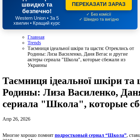
швидко та
ПЕРЕКАЗАТИ ЗАРАЗ
безпечно!
✓ Без комісії
Western Union • За 5
✓ Швидко та вигідно
хвилин • Кращий курс
Главная
Trends
Таємниця ідеальної шкіри та щастя: Отреклись от
Родины: Лиза Василенко, Даня Вегас и другие
актеры сериала "Школа", которые сбежали из
Украины
Таємниця ідеальної шкіри та 
Родины: Лиза Василенко, Даня
сериала "Школа", которые с
Апр 26, 2026
Многие хорошо помнят
подростковый сериал “Школа”
, ста