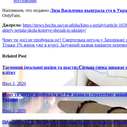
россиянами
Напомним, что недавно
Лиза Василенко выиграла суд в Укр
OnlyFans.
Джерело:
https://news.hochu.ua/cat-afisha/kino-i-serialyi/article-16
aktery-seriala-skola-kotorye-sbezali-iz-ukrainy/
Навигация
Чому ти досі не пробувала це? Смертельна негода у Запоріжжі: 
Тільки 1% жінок уже в курсі: Залужний назвав варіанти перем
по
записям
Related Post
Таємниця ідеальної шкіри та щастя: Сильна спека заважає
влітку
Июл 2, 2026
Чому ти досі не пробувала це? РФ підняла стратегічну авіаці
Україні
Июл 2, 2026
Це змінить твоє життя вже сьогодні: Білорусь може готувати