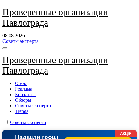
Перейти
Проверенные организации
к
Павлограда
содержанию
08.08.2026
Советы эксперта
Проверенные организации
Павлограда
О нас
Реклама
Контакты
Обзоры
Советы эксперта
Trends
Советы эксперта
АКЦІЯ
Надішли гроші