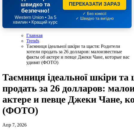
швидко та
ПЕРЕКАЗАТИ ЗАРАЗ
безпечно!
✓ Без комісії
Western Union • За 5
✓ Швидко та вигідно
хвилин • Кращий курс
Главная
Trends
Таємниця ідеальної шкіри та щастя: Родители
хотели продать за 26 долларов: малоизвестные
факты об актере и певце Джеки Чане, которые вас
удивят (ФОТО)
Таємниця ідеальної шкіри та 
продать за 26 долларов: мало
актере и певце Джеки Чане, к
(ФОТО)
Апр 7, 2026