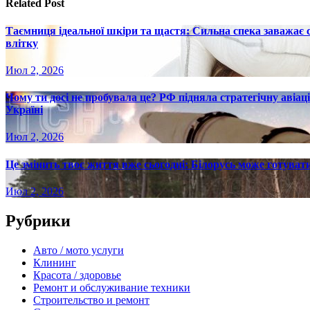
Related Post
Таємниця ідеальної шкіри та щастя: Сильна спека заважає
влітку
Июл 2, 2026
Чому ти досі не пробувала це? РФ підняла стратегічну авіаці
Україні
Июл 2, 2026
Це змінить твоє життя вже сьогодні: Білорусь може готувати
Июл 2, 2026
Рубрики
Авто / мото услуги
Клининг
Красота / здоровье
Ремонт и обслуживание техники
Строительство и ремонт