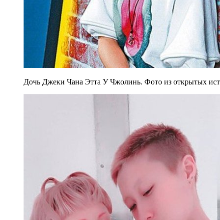
Дочь Джеки Чана Этта У Чжолинь. Фото из открытых ис