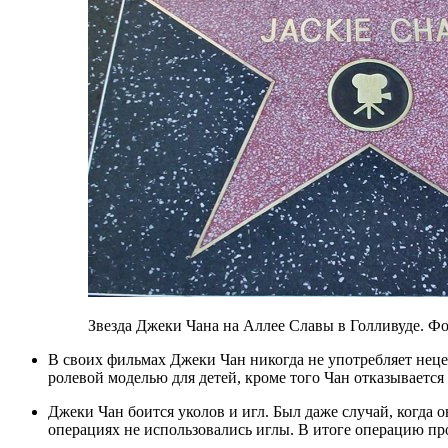
Звезда Джеки Чана на Аллее Славы в Голливуде. Фот
В своих фильмах Джеки Чан никогда не употребляет нецензурную лексику, он хочет быть положительной
ролевой моделью для детей, кроме того Чан отказывается
Джеки Чан боится уколов и игл. Был даже случай, когда он поранил глаз и его главное условие было, чтобы при
операциях не использовались иглы. В итоге операцию п