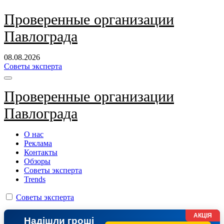
Перейти
Проверенные организации
к
Павлограда
содержанию
08.08.2026
Советы эксперта
Проверенные организации
Павлограда
О нас
Реклама
Контакты
Обзоры
Советы эксперта
Trends
Советы эксперта
АКЦІЯ
Надішли гроші