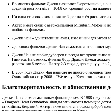
Во многих фильмах Джеки называют “коротышкой”, но на самом деле он не так низок. Рост актера – 175 см, а
средний рост китайца – 164,8 см, средний рост на планете
Ни одна страховая компания не берет на себя риск застр
Актер имеет связи с автокомпанией Mitsubishi Motors и использует автомобиль этой марки во всех своих
любимых фильмах.
Джеки Чан – единственный азиат, изваянный для музея 
Для своих фильмов Джеки Чан самостоятельно пишет му
Джеки Чан не любит дублеров и всегда все трюки выполняет сам. Один из трюков даже попал в Книгу рекордов
Гиннеса. На съемках фильма Лорд Дракон Джеки должен 
расстояния 6 метров. На эту 2-3 секундную сцену ушло 2 
В 2007 году Джеки Чан написал не просто очередной трек, а официальную песню подготовки Летних
Олимпийских игр 2008 – “We ready”. Композиция также п
Благотворительность и общественная д
Джеки Чан является активным филантропом. В 1988 году он осно
– Dragon’s Heart Foundation. Фонды занимаются помощью дет
стихийных бедствий. Актер также является послом доброй во
и занимается десятками детей за пределами Китая.