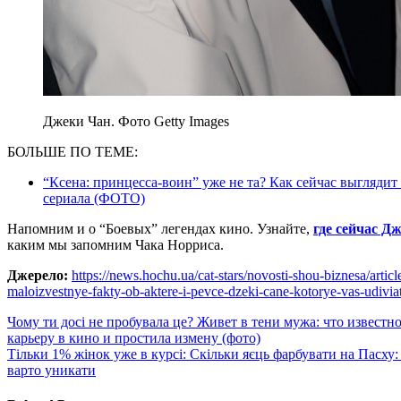
Джеки Чан. Фото Getty Images
БОЛЬШЕ ПО ТЕМЕ:
“Ксена: принцесса-воин” уже не та? Как сейчас выглядит
сериала (ФОТО)
Напомним и о “Боевых” легендах кино. Узнайте,
где сейчас Д
каким мы запомним Чака Норриса.
Джерело:
https://news.hochu.ua/cat-stars/novosti-shou-biznesa/articl
maloizvestnye-fakty-ob-aktere-i-pevce-dzeki-cane-kotorye-vas-udiviat
Навигация
Чому ти досі не пробувала це? Живет в тени мужа: что известн
карьеру в кино и простила измену (фото)
по
Тільки 1% жінок уже в курсі: Скільки яєць фарбувати на Пасху:
записям
варто уникати