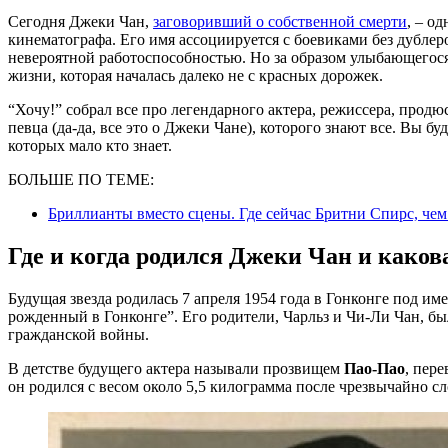
Сегодня Джеки Чан,
заговоривший о собственной смерти
, – о
кинематографа. Его имя ассоциируется с боевиками без дубле
невероятной работоспособностью. Но за образом улыбающегося 
жизни, которая началась далеко не с красных дорожек.
“Хочу!” собрал все про легендарного актера, режиссера, продюс
певца (да-да, все это о Джеки Чане), которого знают все. Вы б
которых мало кто знает.
БОЛЬШЕ ПО ТЕМЕ:
Бриллианты вместо сцены. Где сейчас Бритни Спирс, чем
Где и когда родился Джеки Чан и каков
Будущая звезда родилась 7 апреля 1954 года в Гонконге под и
рожденный в Гонконге”. Его родители, Чарльз и Чи-Ли Чан, б
гражданской войны.
В детстве будущего актера называли прозвищем
Пао-Пао
, пер
он родился с весом около 5,5 килограмма после чрезвычайно с