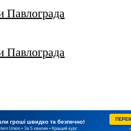
и Павлограда
и Павлограда
ПЕРЕК
ли гроші швидко та безпечно!
tern Union • За 5 хвилин • Кращий курс
✓