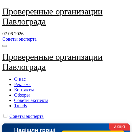
Перейти
Проверенные организации
к
Павлограда
содержанию
07.08.2026
Советы эксперта
Проверенные организации
Павлограда
О нас
Реклама
Контакты
Обзоры
Советы эксперта
Trends
Советы эксперта
АКЦІЯ
Надішли гроші