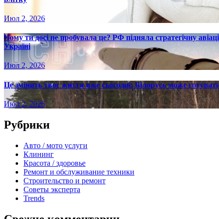
Июл 2, 2026
Чому ти досі не пробувала це? РФ підняла стратегічну авіаці
Україні
Июл 2, 2026
Це змінить твоє життя вже сьогодні: Білорусь може готувати
Июл 2, 2026
Рубрики
Авто / мото услуги
Клининг
Красота / здоровье
Ремонт и обслуживание техники
Строительство и ремонт
Советы эксперта
Trends
Свежие комментарии