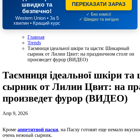
швидко та
ПЕРЕКАЗАТИ ЗАРАЗ
безпечно!
✓ Без комісії
Western Union • За 5
✓ Швидко та вигідно
хвилин • Кращий курс
Главная
Trends
Таємниця ідеальної шкіри та щастя: Шикарный
сырник от Лилии Цвит: на праздничном столе он
произведет фурор (ВИДЕО)
Таємниця ідеальної шкіри т
сырник от Лилии Цвит: на пр
произведет фурор (ВИДЕО)
Апр 9, 2026
Кроме
аппетитной паски
, на Пасху готовят еще немало вкусно
очень нежный сырник.