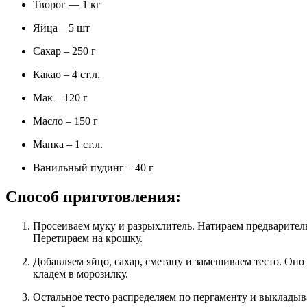
Творог — 1 кг
Яйца – 5 шт
Сахар – 250 г
Какао – 4 ст.л.
Мак – 120 г
Масло – 150 г
Манка – 1 ст.л.
Ванильный пудинг – 40 г
Способ приготовления:
Просеиваем муку и разрыхлитель. Натираем предварительно подмороженный маргарин или сливочное масло.
Перетираем на крошку.
Добавляем яйцо, сахар, сметану и замешиваем тесто. Оно должно получиться густым и эластичным. Треть теста
кладем в морозилку.
Остальное тесто распределяем по пергаменту и выкладываем в форму. Делаем бортики и прокалываем все