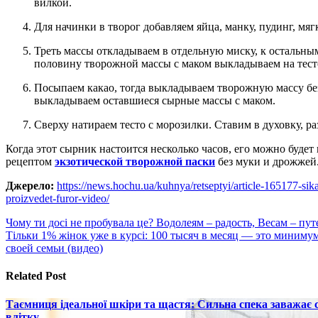
вилкой.
Для начинки в творог добавляем яйца, манку, пудинг, мя
Треть массы откладываем в отдельную миску, к остальным добавляем сухой молотый мак. Перемешиваем,
половину творожной массы с маком выкладываем на тест
Посыпаем какао, тогда выкладываем творожную массу без мака. Снова посыпаем тонким слоем какао и
выкладываем оставшиеся сырные массы с маком.
Сверху натираем тесто с морозилки. Ставим в духовку, р
Когда этот сырник настоится несколько часов, его можно будет
рецептом
экзотической творожной паски
без муки и дрожжей
Джерело:
https://news.hochu.ua/kuhnya/retseptyi/article-165177-sika
proizvedet-furor-video/
Навигация
Чому ти досі не пробувала це? Водолеям – радость, Весам – пут
Тільки 1% жінок уже в курсі: 100 тысяч в месяц — это миниму
по
своей семьи (видео)
записям
Related Post
Таємниця ідеальної шкіри та щастя: Сильна спека заважає
влітку