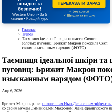
швидко та
ПЕРЕКАЗАТИ ЗАРАЗ
безпечно!
✓ Без комісії
Western Union • За 5
✓ Швидко та вигідно
хвилин • Кращий курс
Главная
Trends
Таємниця ідеальної шкіри та щастя: Сияние
золотых пуговиц: Брижит Макрон покорила Сеул
своим изысканным нарядом (ФОТО)
Таємниця ідеальної шкіри та
пуговиц: Брижит Макрон пок
изысканным нарядом (ФОТО
Апр 6, 2026
Брижит Макрон, ранее
покорившая Нью-Дели своим эффектны
со своим мужем Эмманюэлем Макроном. Жена французского пре