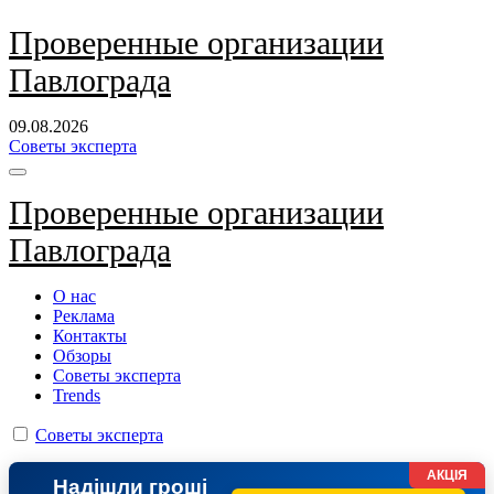
Перейти
Проверенные организации
к
Павлограда
содержанию
09.08.2026
Советы эксперта
Проверенные организации
Павлограда
О нас
Реклама
Контакты
Обзоры
Советы эксперта
Trends
Советы эксперта
АКЦІЯ
Надішли гроші