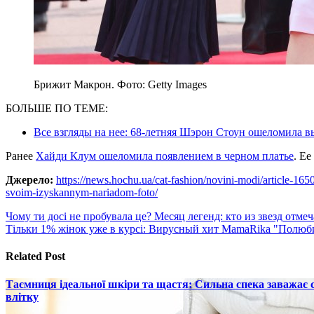
Брижит Макрон. Фото: Getty Images
БОЛЬШЕ ПО ТЕМЕ:
Все взгляды на нее: 68-летняя Шэрон Стоун ошеломила 
Ранее
Хайди Клум ошеломила появлением в черном платье
. Е
Джерело:
https://news.hochu.ua/cat-fashion/novini-modi/article-165
svoim-izyskannym-nariadom-foto/
Навигация
Чому ти досі не пробувала це? Месяц легенд: кто из звезд отме
Тільки 1% жінок уже в курсі: Вирусный хит MamaRika "Полюб
по
записям
Related Post
Таємниця ідеальної шкіри та щастя: Сильна спека заважає
влітку