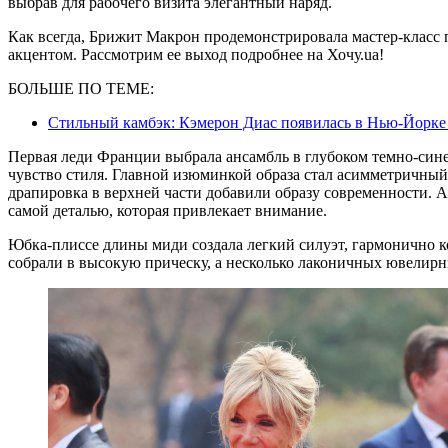
выбрав для рабочего визита элегантный наряд.
Как всегда, Брижит Макрон продемонстрировала мастер-класс 
акцентом. Рассмотрим ее выход подробнее на Хочу.ua!
БОЛЬШЕ ПО ТЕМЕ:
Стильный камбэк: Кэмерон Диас появилась в Нью-Йорке
Первая леди Франции выбрала ансамбль в глубоком темно-син
чувство стиля. Главной изюминкой образа стал асимметричный 
драпировка в верхней части добавили образу современности. 
самой деталью, которая привлекает внимание.
Юбка-плиссе длины миди создала легкий силуэт, гармонично к
собрали в высокую прическу, а несколько лаконичных ювелир