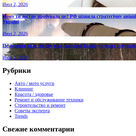
Июл 2, 2026
Чому ти досі не пробувала це? РФ підняла стратегічну авіаці
Україні
Июл 2, 2026
Це змінить твоє життя вже сьогодні: Білорусь може готувати
Июл 2, 2026
Рубрики
Авто / мото услуги
Клининг
Красота / здоровье
Ремонт и обслуживание техники
Строительство и ремонт
Советы эксперта
Trends
Свежие комментарии