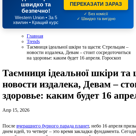
швидко та
ПЕРЕКАЗАТИ ЗАРАЗ
безпечно!
✓ Без комісії
Western Union • За 5
✓ Швидко та вигідно
хвилин • Кращий курс
Главная
Trends
Таємниця ідеальної шкіри та щастя: Стрельцам –
новости издалека, Девам – стоит сосредоточиться
на здоровье: каким будет 16 апреля. Гороскоп
Таємниця ідеальної шкіри та
новости издалека, Девам – сто
здоровье: каким будет 16 апре
Апр 15, 2026
После
вчерашнего бурного парада планет
, небо 16 апреля приз
днем идей, то четверг – это время закладки фундамента. Сегод