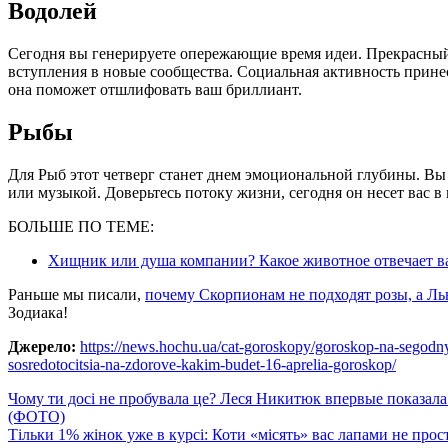
Водолей
Сегодня вы генерируете опережающие время идеи. Прекрасный
вступления в новые сообщества. Социальная активность прине
она поможет отшлифовать ваш бриллиант.
Рыбы
Для Рыб этот четверг станет днем эмоциональной глубины. Вы
или музыкой. Доверьтесь потоку жизни, сегодня он несет вас 
БОЛЬШЕ ПО ТЕМЕ:
Хищник или душа компании? Какое животное отвечает в
Раньше мы писали,
почему Скорпионам не подходят розы, а Л
Зодиака!
Джерело:
https://news.hochu.ua/cat-goroskopy/goroskop-na-segodnya
sosredotocitsia-na-zdorove-kakim-budet-16-aprelia-goroskop/
Навигация
Чому ти досі не пробувала це? Леся Никитюк впервые показала
(ФОТО)
по
Тільки 1% жінок уже в курсі: Коти «місять» вас лапами не прос