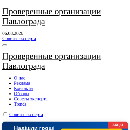
Перейти
Проверенные организации
к
Павлограда
содержанию
06.08.2026
Советы эксперта
Проверенные организации
Павлограда
О нас
Реклама
Контакты
Обзоры
Советы эксперта
Trends
Советы эксперта
АКЦІЯ
Надішли гроші