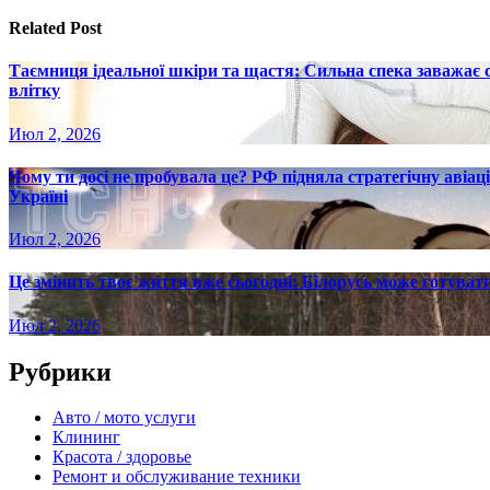
записям
Related Post
Таємниця ідеальної шкіри та щастя: Сильна спека заважає
влітку
Июл 2, 2026
Чому ти досі не пробувала це? РФ підняла стратегічну авіаці
Україні
Июл 2, 2026
Це змінить твоє життя вже сьогодні: Білорусь може готувати
Июл 2, 2026
Рубрики
Авто / мото услуги
Клининг
Красота / здоровье
Ремонт и обслуживание техники