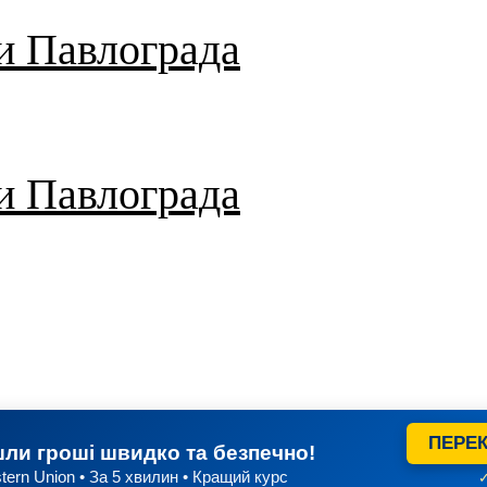
и Павлограда
и Павлограда
ПЕРЕК
ли гроші швидко та безпечно!
tern Union • За 5 хвилин • Кращий курс
✓