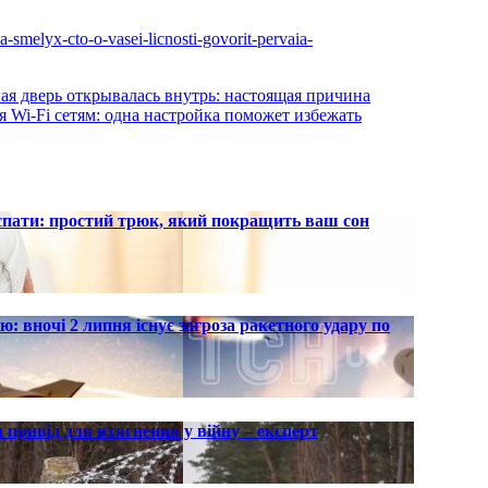
ia-smelyx-cto-o-vasei-licnosti-govorit-pervaia-
ая дверь открывалась внутрь: настоящая причина
я Wi-Fi сетям: одна настройка поможет избежать
 спати: простий трюк, який покращить ваш сон
ю: вночі 2 липня існує загроза ракетного удару по
 привід для втягнення у війну – експерт