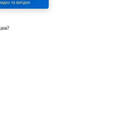
идко та вигідно
ция?