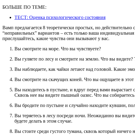
БОЛЬШЕ ПО ТЕМЕ:
ТЕСТ: Оценка психологического состояния
Вамп предлагается 8 теоретически простых, но действительно 
“неправильных” вариантов – есть только ваша индивидуальная
прислушайтесь, какие чувства они вызывают у вас.
Вы смотрите на море. Что вы чувствуете?
Вы гуляете по лесу и смотрите на землю. Что вы видите?
Вы наблюдаете, как чайки летают над головой. Какие эм
Вы смотрите на скачущих коней. Что вы ощущаете в этот
Вы находитесь в пустыне, и вдруг перед вами вырастает стена. Вы не видите ее окончание, но видите дырку.
Сквозь нее вы видите пышный оазис. Что вы собираетесь
Вы бродите по пустыне и случайно находите кувшин, п
Вы теряетесь в лесу посреди ночи. Неожиданно вы видите вдали дом с зажженными огнями. Подумайте, что вы
будете делать в этом случае.
Вы стоите среди густого тумана, сквозь который ничего не видите. Что будет первым из того, что вы сделаете в