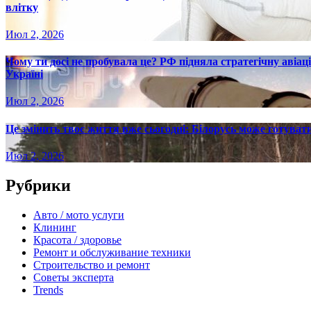
влітку
Июл 2, 2026
Чому ти досі не пробувала це? РФ підняла стратегічну авіаці
Україні
Июл 2, 2026
Це змінить твоє життя вже сьогодні: Білорусь може готувати
Июл 2, 2026
Рубрики
Авто / мото услуги
Клининг
Красота / здоровье
Ремонт и обслуживание техники
Строительство и ремонт
Советы эксперта
Trends