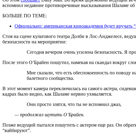
вспомнил недавние противоречивые высказывания Шаламе об о
БОЛЬШЕ ПО ТЕМЕ:
Официально: американская киноакадемия будет вручать
Стоя на сцене культового театра Долби в Лос-Анджелесе, вед
безопасности на мероприятии:
Сегодня вечером очень усилена безопасность. Я пр
После этого О’Брайен пошутил, намекая на скандал вокруг сл
Мне сказали, что есть обеспокоенность по поводу нападений как со стороны оперного, так и
балетного сообщества.
В этот момент камера переключилась на самого актера, сидевш
кадрах было видно, как Шаламе нервно ухмыляется.
Они просто злятся, что ты не вспомнил джаз,
— продолжал шутить О’Брайен.
Позже ведущий пытался пошутить с актером еще раз. Он обратил
“вайбируют”.