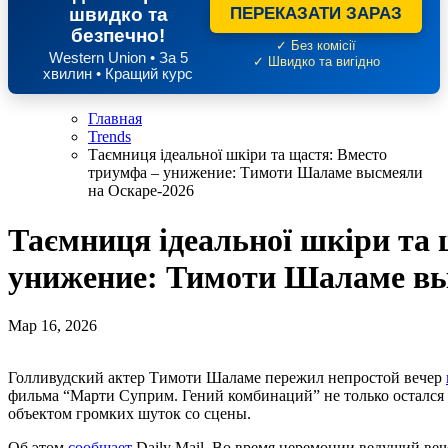
швидко та
ПЕРЕКАЗАТИ ЗАРАЗ
безпечно!
✓ Без комісії
Western Union • За 5
✓ Швидко та вигідно
хвилин • Кращий курс
Главная
Trends
Таємниця ідеальної шкіри та щастя: Вместо
триумфа – унижение: Тимоти Шаламе высмеяли
на Оскаре-2026
Таємниця ідеальної шкіри та
унижение: Тимоти Шаламе вы
Мар 16, 2026
Голливудский актер Тимоти Шаламе пережил непростой вечер
фильма “Марти Суприм. Гений комбинаций” не только остался 
объектом громких шуток со сцены.
Об этом
сообщает
Daily Mail. Во время церемонии ведущий ве