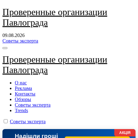
Перейти
Проверенные организации
к
Павлограда
содержанию
09.08.2026
Советы эксперта
Проверенные организации
Павлограда
О нас
Реклама
Контакты
Обзоры
Советы эксперта
Trends
Советы эксперта
АКЦІЯ
Надішли гроші