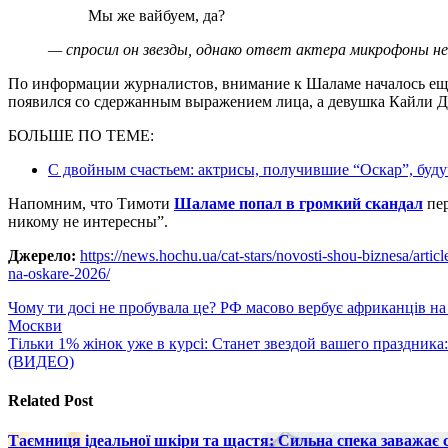
Мы же вайбуем, да?
— спросил он звезды, однако ответ актера микрофоны не
По информации журналистов, внимание к Шаламе началось еще
появился со сдержанным выражением лица, а девушка Кайли Дж
БОЛЬШЕ ПО ТЕМЕ:
С двойным счастьем: актрисы, получившие “Оскар”, бу
Напомним, что Тимоти
Шаламе попал в громкий скандал
пер
никому не интересны”.
Джерело:
https://news.hochu.ua/cat-stars/novosti-shou-biznesa/arti
na-oskare-2026/
Навигация
Чому ти досі не пробувала це? РФ масово вербує африканців на 
Москви
по
Тільки 1% жінок уже в курсі: Станет звездой вашего праздник
записям
(ВИДЕО)
Related Post
Таємниця ідеальної шкіри та щастя: Сильна спека заважає