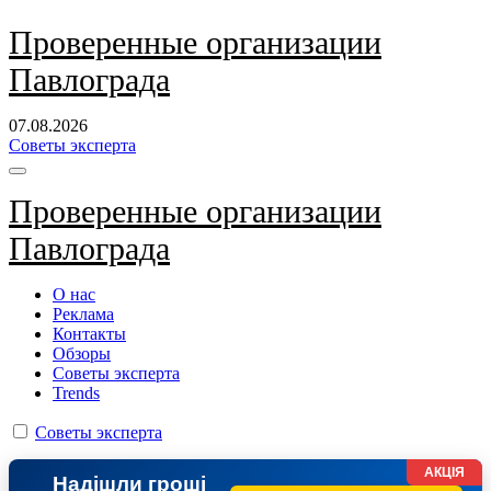
Перейти
Проверенные организации
к
Павлограда
содержанию
07.08.2026
Советы эксперта
Проверенные организации
Павлограда
О нас
Реклама
Контакты
Обзоры
Советы эксперта
Trends
Советы эксперта
АКЦІЯ
Надішли гроші