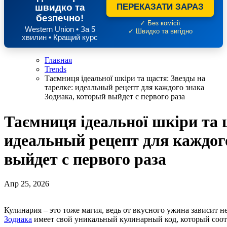
швидко та
ПЕРЕКАЗАТИ ЗАРАЗ
безпечно!
✓ Без комісії
Western Union • За 5
✓ Швидко та вигідно
хвилин • Кращий курс
Главная
Trends
Таємниця ідеальної шкіри та щастя: Звезды на
тарелке: идеальный рецепт для каждого знака
Зодиака, который выйдет с первого раза
Таємниця ідеальної шкіри та 
идеальный рецепт для каждог
выйдет с первого раза
Апр 25, 2026
Кулинария – это тоже магия, ведь от вкусного ужина зависит н
Зодиака
имеет свой уникальный кулинарный код, который соотв