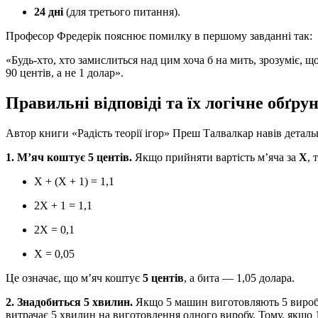
24 дні
(для третього питання).
Професор Фредерік пояснює помилку в першому завданні так:
«Будь-хто, хто замислиться над цим хоча б на мить, зрозуміє, 
90 центів, а не 1 долар».
Правильні відповіді та їх логічне обґр
Автор книги «Радість теорії ігор» Преш Талвалкар навів деталь
1. М’яч коштує 5 центів.
Якщо прийняти вартість м’яча за
X
, 
X + (X + 1) = 1,1
2X + 1 = 1,1
2X = 0,1
X = 0,05
Це означає, що м’яч коштує
5 центів
, а бита — 1,05 долара.
2. Знадобиться 5 хвилин.
Якщо 5 машин виготовляють 5 виробі
витрачає 5 хвилин на виготовлення одного виробу. Тому, якщо