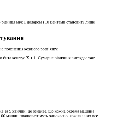
що різниця між 1 доларом і 10 центами становить лише
унтування
не пояснення кожного розв’язку:
то бита коштує
X + 1
. Сумарне рівняння виглядає так:
в за 5 хвилин, це означає, що кожна окрема машина
 100 машин працюватимуть одночасно, кожна з них все