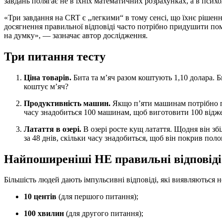
завдань полягає не в їхніх математичних розрахунках, а в психо
«Три завдання на CRT є „легкими“ в тому сенсі, що їхнє рішенн
досягнення правильної відповіді часто потрібно придушити пом
на думку», — зазначає автор дослідження.
Три питання тесту
Ціна товарів.
Бита та м’яч разом коштують 1,10 долара. Б
коштує м’яч?
Продуктивність машин.
Якщо п’яти машинам потрібно п’
часу знадобиться 100 машинам, щоб виготовити 100 відже
Латаття в озері.
В озері росте кущ латаття. Щодня він зб
за 48 днів, скільки часу знадобиться, щоб він покрив пол
Найпоширеніші НЕ правильні відповіді
Більшість людей дають імпульсивні відповіді, які виявляються
10 центів
(для першого питання);
100 хвилин
(для другого питання);