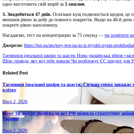
одно виготовить свій виріб за
5 хвилин
.
3. Знадобиться 47 днів.
Оскільки кущ подвоюється щодня, це озн
меншим рівно за добу до повного покриття. Якщо на 48-й день 
покрите рівно наполовину.
Нагадаємо, тест на концентрацію за 75 секунд —
чи помітите в
Джерело:
https://tsn.ua/ato/tsey-test-na-iq-iz-tryokh-pytan-prokho
Навигация
Таємниця ідеальної шкіри та щастя: Нова українська зброя «зас
Шок: правда, яку від тебе ховали Чи розблокує ЄС кредит для
по
записям
Related Post
Таємниця ідеальної шкіри та щастя: Сильна спека заважає
влітку
Июл 2, 2026
Чому ти досі не пробувала це? РФ підняла стратегічну авіаці
Україні
Июл 2, 2026