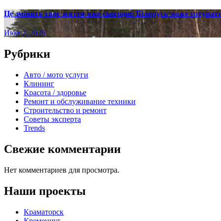
Це змінить твоє життя вже сьогодні: Білорусь може готувати
Июл 2, 2026
Рубрики
Авто / мото услуги
Клининг
Красота / здоровье
Ремонт и обслуживание техники
Строительство и ремонт
Советы эксперта
Trends
Свежие комментарии
Нет комментариев для просмотра.
Наши проекты
Краматорск
Кременчуг