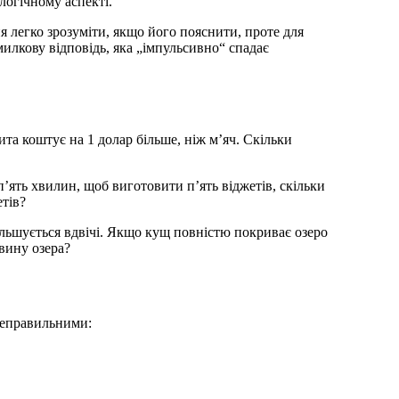
логічному аспекті.
я легко зрозуміти, якщо його пояснити, проте для
илкову відповідь, яка „імпульсивно“ спадає
ита коштує на 1 долар більше, ніж м’яч. Скільки
ять хвилин, щоб виготовити п’ять віджетів, скільки
тів?
ільшується вдвічі. Якщо кущ повністю покриває озеро
овину озера?
 неправильними: