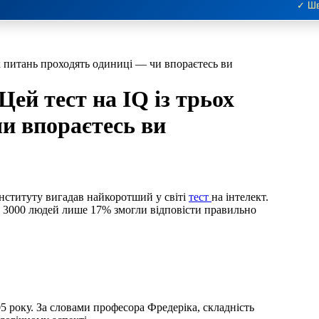
✓ Шв
ох питань проходять одиниці — чи впораєтесь ви
Цей тест на IQ із трьох
и впораєтесь ви
інституту вигадав найкоротший у світі
тест
на інтелект.
 з 3000 людей лише 17% змогли відповісти правильно
5 року. За словами професора Фредеріка, складність