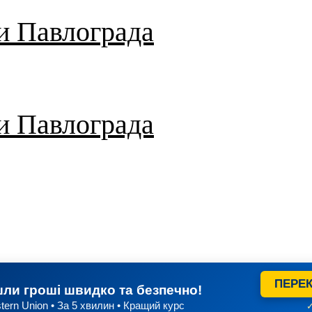
и Павлограда
и Павлограда
ПЕРЕК
ли гроші швидко та безпечно!
tern Union • За 5 хвилин • Кращий курс
✓