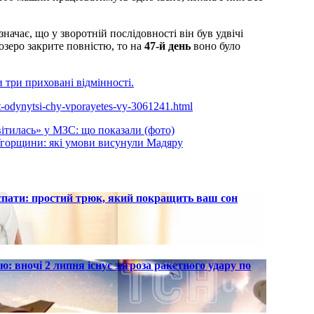
ачає, що у зворотній послідовності він був удвічі
озеро закрите повністю, то на
47-й день
воно було
и три приховані відмінності.
diat-odynytsi-chy-vporayetes-vy-3061241.html
вітилась» у МЗС: що показали (фото)
 Угорщини: які умови висунули Мадяру
 спати: простий трюк, який покращить ваш сон
ю: вночі 2 липня існує загроза ракетного удару по