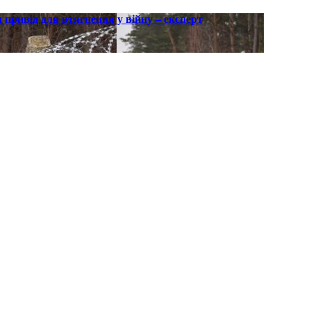
 привід для втягнення у війну – експерт