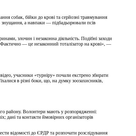
вання собак, бійки до крові та серйозні травмування
и знущання, а навпаки — підбадьорювали псів
инами, злочин і незаконна діяльність. Подібні заходи
Фактично — це незаконний тоталізатор на крові», —
 відео, учасники «турніру» почали екстрено збирати
халися в різні боки, що, на думку зоозахисників,
ого району. Волонтери мають у розпорядженні:
іх; дані та контакти ймовірних організаторів
ести відомості до ЄРДР та розпочати розслідування