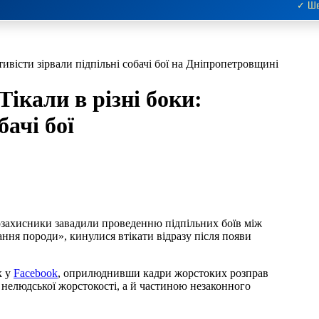
✓ Шв
ктивісти зірвали підпільні собачі бої на Дніпропетровщині
Тікали в різні боки:
бачі бої
захисники завадили проведенню підпільних боїв між
ння породи», кинулися втікати відразу після появи
к у
Facebook
, оприлюднивши кадри жорстоких розправ
м нелюдської жорстокості, а й частиною незаконного