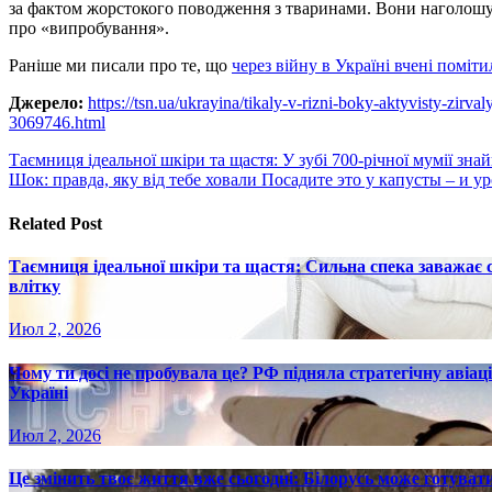
за фактом жорстокого поводження з тваринами. Вони наголошу
про «випробування».
Раніше ми писали про те, що
через війну в Україні вчені поміти
Джерело:
https://tsn.ua/ukrayina/tikaly-v-rizni-boky-aktyvisty-zirv
3069746.html
Навигация
Таємниця ідеальної шкіри та щастя: У зубі 700-річної мумії зн
Шок: правда, яку від тебе ховали Посадите это у капусты – и у
по
записям
Related Post
Таємниця ідеальної шкіри та щастя: Сильна спека заважає
влітку
Июл 2, 2026
Чому ти досі не пробувала це? РФ підняла стратегічну авіаці
Україні
Июл 2, 2026
Це змінить твоє життя вже сьогодні: Білорусь може готувати