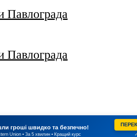
и Павлограда
и Павлограда
ПЕРЕК
ли гроші швидко та безпечно!
tern Union • За 5 хвилин • Кращий курс
✓