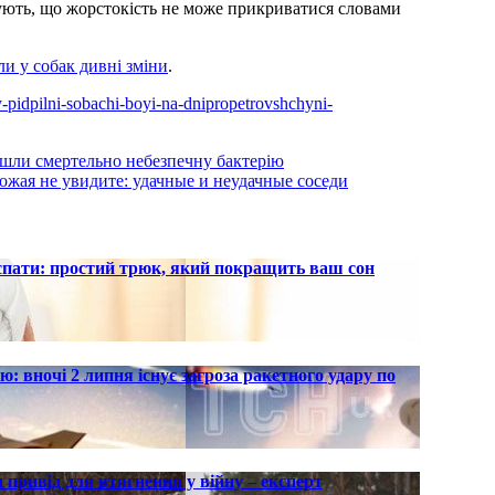
ють, що жорстокість не може прикриватися словами
ли у собак дивні зміни
.
aly-pidpilni-sobachi-boyi-na-dnipropetrovshchyni-
айшли смертельно небезпечну бактерію
рожая не увидите: удачные и неудачные соседи
 спати: простий трюк, який покращить ваш сон
ю: вночі 2 липня існує загроза ракетного удару по
 привід для втягнення у війну – експерт