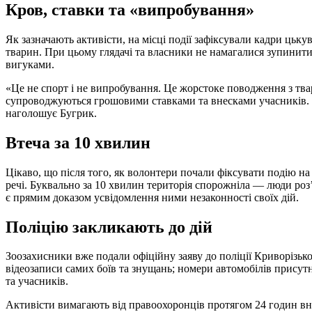
Кров, ставки та «випробування»
Як зазначають активісти, на місці події зафіксували кадри цьку
тварин. При цьому глядачі та власники не намагалися зупинит
вигуками.
«Це не спорт і не випробування. Це жорстоке поводження з твар
супроводжуються грошовими ставками та внесками учасників. 
наголошує Бугрик.
Втеча за 10 хвилин
Цікаво, що після того, як волонтери почали фіксувати подію на
речі. Буквально за 10 хвилин територія спорожніла — люди роз’ї
є прямим доказом усвідомлення ними незаконності своїх дій.
Поліцію закликають до дій
Зоозахисники вже подали офіційну заяву до поліції Криворізьк
відеозаписи самих боїв та знущань; номери автомобілів присутн
та учасників.
Активісти вимагають від правоохоронців протягом 24 годин вн