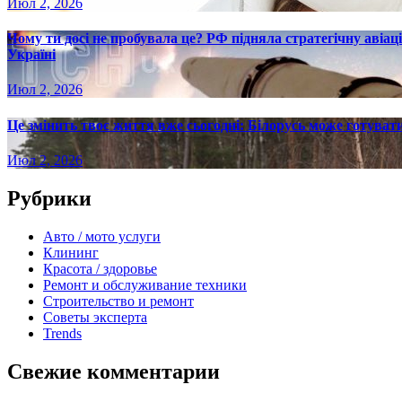
Июл 2, 2026
Чому ти досі не пробувала це? РФ підняла стратегічну авіаці
Україні
Июл 2, 2026
Це змінить твоє життя вже сьогодні: Білорусь може готувати
Июл 2, 2026
Рубрики
Авто / мото услуги
Клининг
Красота / здоровье
Ремонт и обслуживание техники
Строительство и ремонт
Советы эксперта
Trends
Свежие комментарии