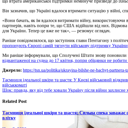
що втрата американської підтримки неминуче призведе до їхнь
Він зазначив, що Україні вдалося втримати ситуацію у війні, сп
«Вони бачать, як їм вдалося витримати війну, використовуючи 
партнерів, навіть попри те, що США відійшли від них. Відмова
для України. Тепер це вже не так», — резюмує оглядач.
Раніше повідомлялося, що заступник глави Пентагону з політи
пропонують Європі самій тягнути військову підтримку України
Ми раніше інформували, що Сполучені Штати знову поновили 
відвантаженої на судна до 17 квітня, попри обіцянки не робити
Джерело:
https://tsn.ua/politika/ukrayina-bilshe-ne-bachyt-partnera-
Навигация
Таємниця ідеальної шкіри та щастя: У Києві військовий відкрив
військкоматі
по
Шок: правда, яку від тебе ховали Україну після війни захлисн
записям
Related Post
Таємниця ідеальної шкіри та щастя: Сильна спека заважає
влітку