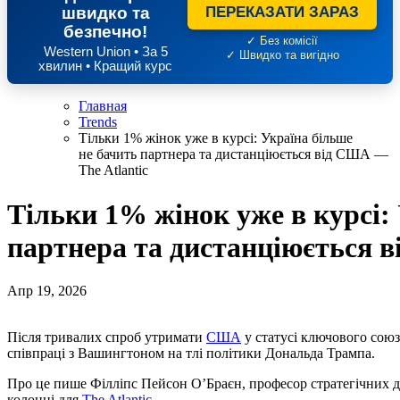
швидко та
ПЕРЕКАЗАТИ ЗАРАЗ
безпечно!
✓ Без комісії
Western Union • За 5
✓ Швидко та вигідно
хвилин • Кращий курс
Главная
Trends
Тільки 1% жінок уже в курсі: Україна більше
не бачить партнера та дистанціюється від США —
The Atlantic
Тільки 1% жінок уже в курсі:
партнера та дистанціюється в
Апр 19, 2026
Після тривалих спроб утримати
США
у статусі ключового союз
співпраці з Вашингтоном на тлі політики Дональда Трампа.
Про це пише Філліпс Пейсон О’Браєн, професор стратегічних д
колонці для
The Atlantic
.