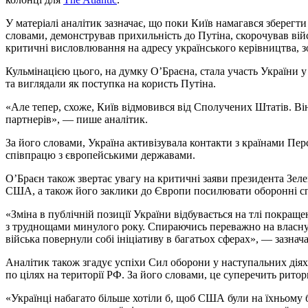
У матеріалі аналітик зазначає, що поки Київ намагався зберегт
словами, демонстрував прихильність до Путіна, скорочував вій
критичні висловлювання на адресу українського керівництва, 
Кульмінацією цього, на думку О’Браєна, стала участь України у 
та виглядали як поступка на користь Путіна.
«Але тепер, схоже, Київ відмовився від Сполучених Штатів. В
партнерів», — пише аналітик.
За його словами, Україна активізувала контакти з країнами Перс
співпрацю з європейськими державами.
О’Браєн також звертає увагу на критичні заяви президента Зел
США, а також його заклики до Європи посилювати оборонні сп
«Зміна в публічній позиції України відбувається на тлі покраще
з труднощами минулого року. Спираючись переважно на власну і
війська повернули собі ініціативу в багатьох сферах», — зазнача
Аналітик також згадує успіхи Сил оборони у наступальних діях 
по цілях на території РФ. За його словами, це суперечить ритор
«Українці набагато більше хотіли б, щоб США були на їхньому боц