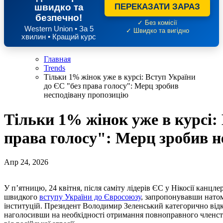
швидко та
ПЕРЕКАЗАТИ ЗАРАЗ
безпечно!
✓ Без комісії
Western Union • За 5
✓ Швидко та вигідно
хвилин • Кращий курс
Главная
Trends
Тільки 1% жінок уже в курсі: Вступ України
до ЄС "без права голосу": Мерц зробив
несподівану пропозицію
Тільки 1% жінок уже в курсі:
права голосу": Мерц зробив н
Апр 24, 2026
У п’ятницю, 24 квітня, після саміту лідерів ЄС у Нікосії канцлер Німеччини Фрідріх Мерц заявив про неможливість
швидкого
вступу України до Євросоюзу
, запропонувавши натом
інституцій. Президент Володимир Зеленський категорично відки
наголосивши на необхідності отримання повноправного членств