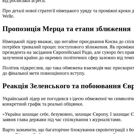
від російської агресії.
Про деталі нової стратегії німецького уряду та проміжні кроки
Welle.
Пропозиція Мерца та етапи зближення
Німецький лідер вважає, що негайне приєднання Києва до спіль
потрібен тривалий процес поступового зближення. Як проміжни
президента на засідання Європейської Ради, але суворо без прав
залучення країни до окремих політичних сфер залежно від тем
Політик підкреслив, що така обмежена взаємодія має прискорит
до фінальної мети повноцінного вступу.
Реакція Зеленського та побоювання Єв
Український лідер не погодився з ідеєю обмеженої чи символіч
конкретний графік та реальні обіцянки.
«Україна захищає себе, безумовно, захищає Європу. І захищає 
заявив глава держави під час спілкування з журналістами.
Варто зазначити, що багаторічне блокування євроінтеграції з 