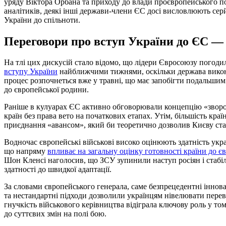
уряду Віктора Орбана та приходу до влади проєвропейського по
аналітиків, деякі інші держави-члени ЄС досі висловлюють сер
України до спільноти.
Переговори про вступ України до ЄС —
На тлі цих дискусій стало відомо, що лідери Євросоюзу погод
вступу України
найближчими тижнями, оскільки держава викона
процес розпочнеться вже у травні, що має запобігти подальшим
до європейської родини.
Раніше в кулуарах ЄС активно обговорювали концепцію «зворо
країн без права вето на початкових етапах. Утім, більшість кр
приєднання «авансом», який би теоретично дозволив Києву ста
Водночас європейські військові високо оцінюють здатність укра
що напряму
впливає на загальну оцінку готовності країни до єв
Шон Кленсі наголосив, що ЗСУ зупинили наступ росіян і стабі
здатності до швидкої адаптації.
За словами європейського генерала, саме безпрецедентні іннова
та нестандартні підходи дозволили українцям нівелювати перева
гнучкість військового керівництва відіграла ключову роль у то
до суттєвих змін на полі бою.