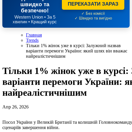
швидко та
ПЕРЕКАЗАТИ ЗАРАЗ
безпечно!
✓ Без комісії
Western Union • За 5
✓ Швидко та вигідно
хвилин • Кращий курс
Главная
Trends
Тільки 1% жінок уже в курсі: Залужний назвав
варіанти перемоги України: який шлях він вважає
найреалістичнішим
Тільки 1% жінок уже в курсі:
варіанти перемоги України: я
найреалістичнішим
Апр 26, 2026
Посол України у Великій Британії та колишній Головнокоман
сценаріїв завершення війни.