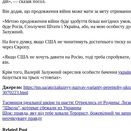
дій», — сказав посол.
Він додав, що продовження війни може мати за мету отримання
«Метою продовження війни буде здобуття більш вигідних умов, 
буде Росія, Сполучені Штати і Україна, або, на мою особисту 
Залужний.
На його думку, якщо США не чинитимуть достатнього тиску на 
через Європу.
«Якщо США не хочуть давити на Росію, тоді треба спробувати,
він.
Крім того, Валерій Залужний окреслив особисте бачення
україн
базується на трьох «стовпах».
Джерело:
https://tsn.ua/ato/zaluznyy-nazvav-varianty-peremohy-ukr
3070223.html
Навигация
Таємниця ідеальної шкіри та щастя: Отреклись от Родины: Лиза
"Школа", которые сбежали из Украины
по
Шок: правда, яку від тебе ховали Терорист, божевілний чи запр
записям
неочікувану правду
Related Post