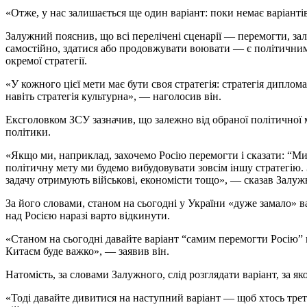
«Отже, у нас залишається ще один варіант: поки немає варіанті
Залужний пояснив, що всі перелічені сценарії — перемогти, за
самостійно, здатися або продовжувати воювати — є політичними
окремої стратегії.
«У кожного цієї мети має бути своя стратегія: стратегія дипломат
навіть стратегія культурна», — наголосив він.
Ексголовком ЗСУ зазначив, що залежно від обраної політичної 
політики.
«Якщо ми, наприклад, захочемо Росію перемогти і сказати: “Ми
політичну мету ми будемо вибудовувати зовсім іншу стратегію.
задачу отримують військові, економісти тощо», — сказав Залуж
За його словами, станом на сьогодні у України «дуже замало» в
над Росією наразі варто відкинути.
«Станом на сьогодні давайте варіант “самим перемогти Росію” 
Китаєм буде важко», — заявив він.
Натомість, за словами Залужного, слід розглядати варіант, за я
«Тоді давайте дивитися на наступний варіант — щоб хтось трет