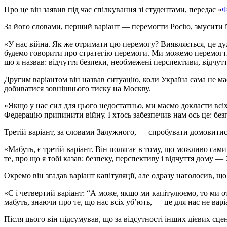
Про це він заявив під час спілкування зі студентами, передає «
Ф
За його словами, перший варіант — перемогти Росію, змусити ї
«У нас війна. Як же отримати цю перемогу? Виявляється, це д
будемо говорити про стратегію перемоги. Ми можемо перемогти 
що я назвав: відчуття безпеки, необмежені перспективи, відчу
Другим варіантом він назвав ситуацію, коли Україна сама не ма
добиватися зовнішнього тиску на Москву.
«Якщо у нас сил для цього недостатньо, ми маємо докласти всіх
Федерацію припинити війну. І хтось забезпечив нам ось це: безп
Третій варіант, за словами Залужного, — спробувати домовитис
«Мабуть, є третій варіант. Він полягає в тому, що можливо са
те, про що я тобі казав: безпеку, перспективу і відчуття дому —
Окремо він згадав варіант капітуляції, але одразу наголосив, щ
«Є і четвертий варіант: “А може, якщо ми капітулюємо, то ми о
мабуть, знаючи про те, що нас всіх уб’ють, — це для нас не ва
Після цього він підсумував, що за відсутності інших дієвих сце