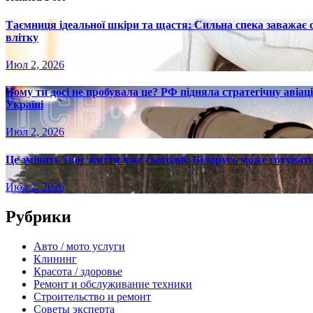
Таємниця ідеальної шкіри та щастя: Сильна спека заважає
влітку
Июл 2, 2026
Чому ти досі не пробувала це? РФ підняла стратегічну авіаці
Україні
Июл 2, 2026
Це змінить твоє життя вже сьогодні: Білорусь може готувати
Июл 2, 2026
Рубрики
Авто / мото услуги
Клининг
Красота / здоровье
Ремонт и обслуживание техники
Строительство и ремонт
Советы эксперта