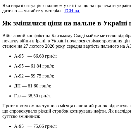
Яка наразі ситуація з паливом у світі та що на що чекати украї
дизелю — читайте у матеріалі
ТСН.ua.
Як змінилися ціни на пальне в Україні н
Військовий конфлікт на Близькому Сході майже миттєво відобра
початку війни в Ірані, в Україні почалося стрімке зростання ці
станом на 27 лютого 2026 року, середня вартість пального на А
А-95+ — 66,68 грн/л;
А-95 — 61,84 грн/л;
А-92 — 59,75 грн/л;
ДП — 61,60 грн/л;
Газ — 38,50 грн/л.
Проте протягом наступного місяця паливний ринок відреагував
що спровокувало різкий стрибок котирувань нафти. Як наслідок
суттєво змінилися:
А-95+ — 75,66 грн/л;