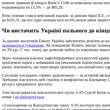
новини травневі ф’ючерси Brent о 13:08 за київським часом опу
подешевшала на 13,5% — до $85,28.
Втім, пізніше стався невеликий відскок: за даними біржі ICE, ст
до $105,51, що все одно залишається на 6% нижче рівня закритт
Чи вистачить Україні пального до кінц
За даними аналітиків Enkorr, Україна забезпечена дизелем до кі
залишаються туманними
. Як повідомляє Reuters, імпорт пальн
на 3% (до 17 тис. тонн), що дозволяє вийти на показники минул
Через знищення власних нафтопереробних потужностей країна 
проблемою наразі є небажання постачальників підписувати дов
ринку зазначають, що переговори тривають, але конкретних гар
Ситуацію ускладнює стрімке здорожчання — за останній місяць 
Трейдери пов’язують цей стрибок із конфліктом на Близькому Сх
ресурсу продовжить зростати.
Тим часом директор консалтингової групи А-95 Сергій Куюн н
немає і
не прогнозується
.
«З посиланням на Консалтингову групу А-95 несеться про наче
до кінця березня. Заявляю: ці публікації є результатом неправи