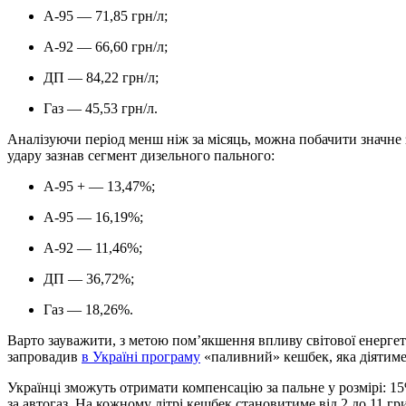
А-95 — 71,85 грн/л;
А-92 — 66,60 грн/л;
ДП — 84,22 грн/л;
Газ — 45,53 грн/л.
Аналізуючи період менш ніж за місяць, можна побачити значне 
удару зазнав сегмент дизельного пального:
А-95 + — 13,47%;
А-95 — 16,19%;
А-92 — 11,46%;
ДП — 36,72%;
Газ — 18,26%.
Варто зауважити, з метою пом’якшення впливу світової енергет
запровадив
в Україні програму
«паливний» кешбек, яка діятиме 
Українці зможуть отримати компенсацію за пальне у розмірі: 15
за автогаз. На кожному літрі кешбек становитиме від 2 до 11 гр