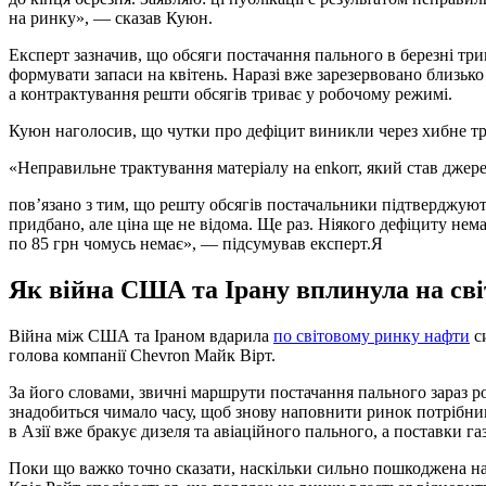
на ринку», — сказав Куюн.
Експерт зазначив, що обсяги постачання пального в березні три
формувати запаси на квітень. Наразі вже зарезервовано близьк
а контрактування решти обсягів триває у робочому режимі.
Куюн наголосив, що чутки про дефіцит виникли через хибне тр
«Неправильне трактування матеріалу на enkorr, який став джере
пов’язано з тим, що решту обсягів постачальники підтверджують
придбано, але ціна ще не відома. Ще раз. Ніякого дефіциту нема
по 85 грн чомусь немає», — підсумував експерт.Я
Як війна США та Ірану вплинула на св
Війна між США та Іраном вдарила
по світовому ринку нафти
си
голова компанії Chevron Майк Вірт.
За його словами, звичні маршрути постачання пального зараз роз
знадобиться чимало часу, щоб знову наповнити ринок потрібни
в Азії вже бракує дизеля та авіаційного пального, а поставки г
Поки що важко точно сказати, наскільки сильно пошкоджена н