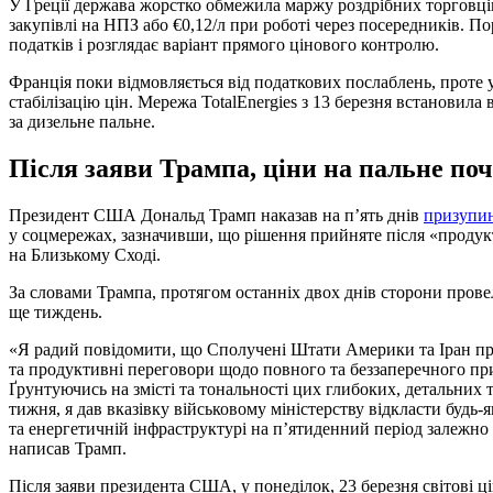
У Греції держава жорстко обмежила маржу роздрібних торговців
закупівлі на НПЗ або €0,12/л при роботі через посередників. 
податків і розглядає варіант прямого цінового контролю.
Франція поки відмовляється від податкових послаблень, проте
стабілізацію цін. Мережа TotalEnergies з 13 березня встановила 
за дизельне пальне.
Після заяви Трампа, ціни на пальне по
Президент США Дональд Трамп наказав на п’ять днів
призупи
у соцмережах, зазначивши, що рішення прийняте після «проду
на Близькому Сході.
За словами Трампа, протягом останніх двох днів сторони провел
ще тиждень.
«Я радий повідомити, що Сполучені Штати Америки та Іран пр
та продуктивні переговори щодо повного та беззаперечного пр
Ґрунтуючись на змісті та тональності цих глибоких, детальних 
тижня, я дав вказівку військовому міністерству відкласти будь-я
та енергетичній інфраструктурі на п’ятиденний період залежно 
написав Трамп.
Після заяви президента США, у понеділок, 23 березня світові ц