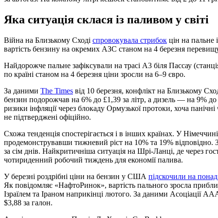
Яка ситуація склася із паливом у світі
Війна на Близькому Сході
спровокувала стрибок
цін на пальне 
вартість бензину на окремих АЗС станом на 4 березня перевищув
Найдорожче пальне зафіксували на трасі A3 біля Пассау (станція
по країні станом на 4 березня ціни зросли на 6–9 євро.
За даними
The Times
від 10 березня, конфлікт на Близькому Схо
бензин подорожчав на 6% до £1,39 за літр, а дизель — на 9% до
ризики інфляції через блокаду Ормузької протоки, хоча панічні
не підтверджені офіційно.
Схожа тенденція спостерігається і в інших країнах. У Німеччині
продемонструвавши тижневий ріст на 10% та 19% відповідно.
за сім днів. Найкритичніша ситуація на Шрі-Ланці, де через го
чотириденний робочий тиждень для економії палива.
У березні роздрібні ціни на бензин у США
підскочили на понад
Як повідомляє «НафтоРинок», вартість пального зросла прибли
Ізраїлем та Іраном наприкінці лютого. За даними Асоціації АА
$3,88 за галон.