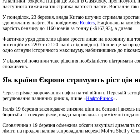
Аналітики, зокрема Патрік Де Хаан із GasBuddy, прогнозують 
наступного тижня на тлі стрибка вартості нафти. Востаннє такі
У понеділок, 23 березня, влада Китаю штучно стримала зростан
здорожчання нафти. Як повідомляє
Reuters
, Національна коміс
вартість бензину до 1160 юанів за тонну (~$167,93), а дизеля — 
Фактично уряд дозволив цінам зрости лише на половину від тог
потенційних 2205 та 2120 юанів відповідно). Попри це загород
одно сягнули історичного максимуму, наблизившись до пікових
У відомстві пояснили таке рішення необхідністю підтримати со
споживачів.
Як країни Європи стримують ріст цін н
Через стрімке здорожчання нафти на тлі війни в Перській затоц
регулювання паливних ринків, пише «
НафтоРинок
».
Італія 19 березня законодавчо знизила ціни на бензин і дизель н
боротьби зі спекуляціями, влада запровадила тримісячні податко
Словаччина з 19 березня обмежила обсяги закупівлі дизеля та г
ліміти на продаж палива запровадили мережі Mol та Shell у Слов