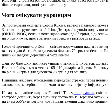
Кріс Райт сподівається, що порядок на ринку вдасться відновит
більше сировини, щоб зупинити кризу.
Чого очікувати українцям
За прогнозами експерта Сергія Куюна, вартість пального може
Засновник групи компаній Prime Дмитро Льоушкін додає, що 
(OKKO, WOG) бензин може здорожчати до 85 грн/л, а дизель — 
на 5 грн нижча, проте загальний тренд на ріст зберігається.
Головні причини стрибка — світове дорожчання нафти та вичерп
вже сягнули 81 грн/л за дизель та близько 70 грн/л за бензин.
цінники завдяки державним механізмам.
Дмитро Льоушкін закликає уникати паніки. Очікується, що зав
Brent стабілізується в межах 105–110 доларів за барель. У такому
на рівні 85 грн/л для дизеля та 78 грн/л для бензину.
Нинішній ажіотаж зумовлений передусім страхом перед новими
заспокоюють: серйозно пошкодити велику нафтову інфраструкту
Нагадаємо, раніше видання Financial Times
повідомляло
, світо
гострого дефіциту через зупинку постачань із Перської затоки. Я
на енергооб’єкти регіону нові відвантаження фактично припин