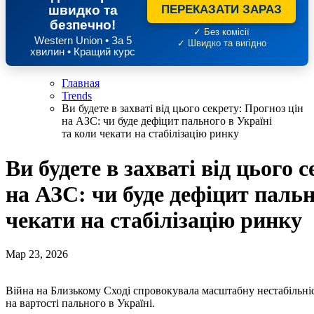
швидко та
ПЕРЕКАЗАТИ ЗАРАЗ
безпечно!
✓ Без комісії
Western Union • За 5
✓ Швидко та вигідно
хвилин • Кращий курс
Главная
Trends
Ви будете в захваті від цього секрету: Прогноз цін
на АЗС: чи буде дефіцит пального в Україні
та коли чекати на стабілізацію ринку
Ви будете в захваті від цього 
на АЗС: чи буде дефіцит пальн
чекати на стабілізацію ринку
Мар 23, 2026
Війна на Близькому Сході спровокувала масштабну нестабільність на світовому енергоринку, що прямо відобразилося
на вартості пального в Україні.