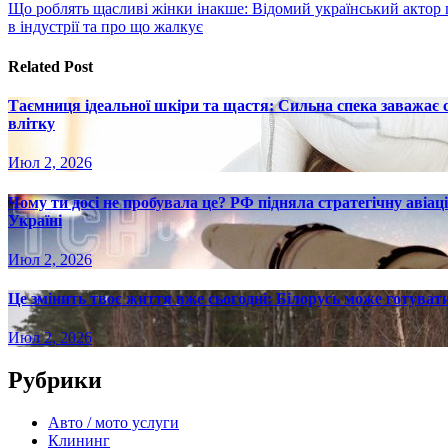
по
Що роблять щасливі жінки інакше: Відомий український актор
записям
в індустрії та про що жалкує
Related Post
Таємниця ідеальної шкіри та щастя: Сильна спека заважає
влітку
Июл 2, 2026
Чому ти досі не пробувала це? РФ підняла стратегічну авіаці
Україні
Июл 2, 2026
Це змінить твоє життя вже сьогодні: Білорусь може готувати
Июл 2, 2026
Рубрики
Авто / мото услуги
Клининг