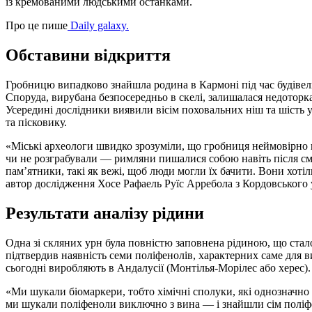
із кремованими людськими останками.
Про це пише
Daily galaxy.
Обставини відкриття
Гробницю випадково знайшла родина в Кармоні під час будівель
Споруда, вирубана безпосередньо в скелі, залишалася недоторк
Усередині дослідники виявили вісім поховальних ніш та шість 
та пісковику.
«Міські археологи швидко зрозуміли, що гробниця неймовірно н
чи не розграбували — римляни пишалися собою навіть після см
пам’ятники, такі як вежі, щоб люди могли їх бачити. Вони хот
автор дослідження Хосе Рафаель Руїс Арребола з Кордовського 
Результати аналізу рідини
Одна зі скляних урн була повністю заповнена рідиною, що стал
підтвердив наявність семи поліфенолів, характерних саме для в
сьогодні виробляють в Андалусії (Монтілья-Морілес або херес).
«Ми шукали біомаркери, тобто хімічні сполуки, які однозначно
ми шукали поліфеноли виключно з вина — і знайшли сім поліф