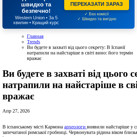
швидко та
ПЕРЕКАЗАТИ ЗАРАЗ
безпечно!
✓ Без комісії
Western Union • За 5
✓ Швидко та вигідно
хвилин • Кращий курс
Главная
Trends
Ви будете в захваті від цього секрету: В Іспанії
натрапили на найстаріше в світі вино: його термін
вражає
Ви будете в захваті від цього с
натрапили на найстаріше в сві
вражає
Апр 27, 2026
В іспанському місті Кармона
археологи
виявили найстаріше у св
запечатаної римської гробниці. Червонувата рідина віком близьк