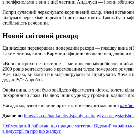
з поліфенолами з вин з цієї частини Андалусії — і вони збігли
Попри сучасний червонувато-коричневий колір, вчені встанови
відбулася через хімічні реакції протягом століть. Також було за
стабільність речовини.
Новий світовий рекорд
Ця знахідка перевершила попередній рекорд — пляшку вина зі 
Таким чином, вино з Кармони офіційно визнано найдавнішим рі
«Воно анітрохи не токсичне — ми провели мікробіологічний анал
2000 років контактувало з кремованим тілом померлого римляни
Але, гадаю, ви могли б її відфільтрувати та спробувати. Хоча я
додав Руїс Арребола.
Окрім вина, в урні було знайдено фрагменти кісток, золоте кіл
похоронного ложа. На двох інших урнах у гробниці вдалося про
Нагадаємо, вчені виявили артефакти всередині масивної
кам’ян
Джерело:
https://tsn.ua/nauka_it/v-ispaniyi-natrapyly-na-naystaris
Навигация
Неймовірний лайфхак, що працює миттєво: Відомий українськ
в індустрії та про що жалкує