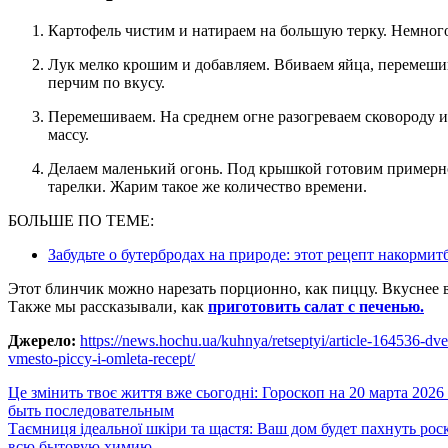
Картофель чистим и натираем на большую терку. Немного
Лук мелко крошим и добавляем. Вбиваем яйца, перемешиваем до однородности. В конце всыпаем муку, солим и
перчим по вкусу.
Перемешиваем. На среднем огне разогреваем сковороду и выкладываем равномерным слоем картофельную
массу.
Делаем маленький огонь. Под крышкой готовим примерно 12-13 минут, затем переворачиваем с помощью
тарелки. Жарим такое же количество времени.
БОЛЬШЕ ПО ТЕМЕ:
Забудьте о бутербродах на природе: этот рецепт накор
Этот блинчик можно нарезать порционно, как пиццу. Вкуснее в
Также мы рассказывали, как
приготовить салат с печенью.
Джерело:
https://news.hochu.ua/kuhnya/retseptyi/article-164536-dv
vmesto-piccy-i-omleta-recept/
Навигация
Це змінить твоє життя вже сьогодні: Гороскоп на 20 марта 2026
быть последовательным
по
Таємниця ідеальної шкіри та щастя: Ваш дом будет пахнуть р
всю бытовую химию