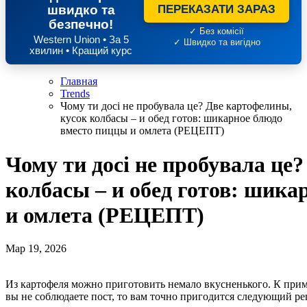
швидко та
ПЕРЕКАЗАТИ ЗАРАЗ
безпечно!
✓ Без комісії
Western Union • За 5
✓ Швидко та вигідно
хвилин • Кращий курс
Главная
Trends
Чому ти досі не пробувала це? Две картофелины,
кусок колбасы – и обед готов: шикарное блюдо
вместо пиццы и омлета (РЕЦЕПТ)
Чому ти досі не пробувала це
колбасы – и обед готов: шика
и омлета (РЕЦЕПТ)
Мар 19, 2026
Из картофеля можно приготовить немало вкусненького. К при
вы не соблюдаете пост, то вам точно пригодится следующий ре