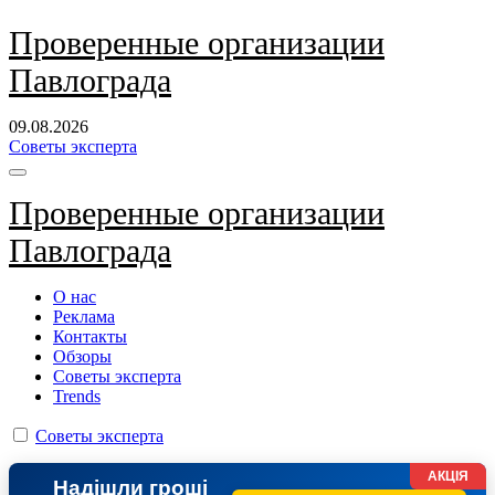
Перейти
Проверенные организации
к
Павлограда
содержанию
09.08.2026
Советы эксперта
Проверенные организации
Павлограда
О нас
Реклама
Контакты
Обзоры
Советы эксперта
Trends
Советы эксперта
АКЦІЯ
Надішли гроші