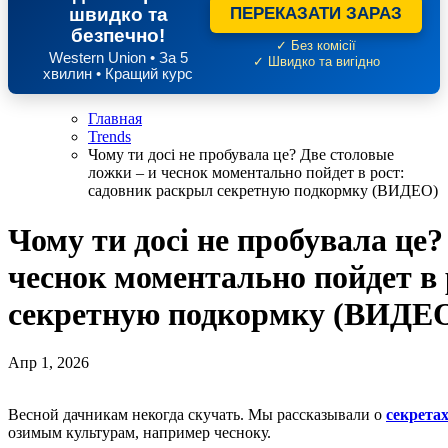
швидко та
ПЕРЕКАЗАТИ ЗАРАЗ
безпечно!
✓ Без комісії
Western Union • За 5
✓ Швидко та вигідно
хвилин • Кращий курс
Главная
Trends
Чому ти досі не пробувала це? Две столовые
ложки – и чеснок моментально пойдет в рост:
садовник раскрыл секретную подкормку (ВИДЕО)
Чому ти досі не пробувала це
чеснок моментально пойдет в
секретную подкормку (ВИДЕ
Апр 1, 2026
Весной дачникам некогда скучать. Мы рассказывали о
секретах
озимым культурам, например чесноку.