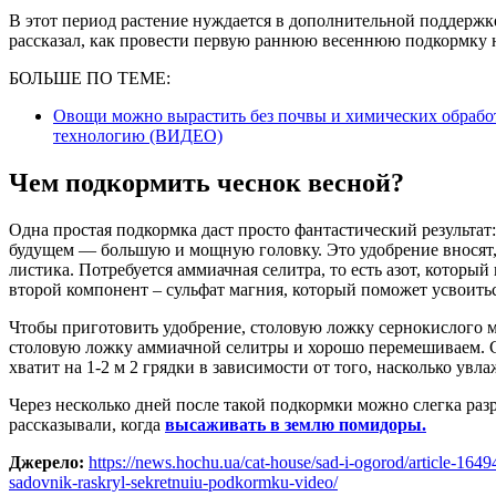
В этот период растение нуждается в дополнительной поддержк
рассказал, как провести первую раннюю весеннюю подкормку н
БОЛЬШЕ ПО ТЕМЕ:
Овощи можно вырастить без почвы и химических обрабо
технологию (ВИДЕО)
Чем подкормить чеснок весной?
Одна простая подкормка даст просто фантастический результат:
будущем — большую и мощную головку. Это удобрение вносят, 
листика. Потребуется аммиачная селитра, то есть азот, которы
второй компонент – сульфат магния, который поможет усвоитьс
Чтобы приготовить удобрение, столовую ложку сернокислого м
столовую ложку аммиачной селитры и хорошо перемешиваем. Ср
хватит на 1-2 м 2 грядки в зависимости от того, насколько увла
Через несколько дней после такой подкормки можно слегка раз
рассказывали, когда
высаживать в землю помидоры.
Джерело:
https://news.hochu.ua/cat-house/sad-i-ogorod/article-164
sadovnik-raskryl-sekretnuiu-podkormku-video/