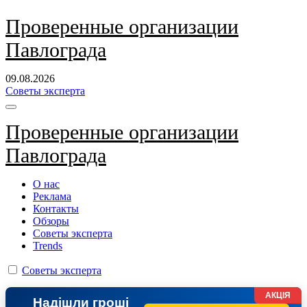
Перейти
Проверенные организации
к
Павлограда
содержанию
09.08.2026
Советы эксперта
Проверенные организации
Павлограда
О нас
Реклама
Контакты
Обзоры
Советы эксперта
Trends
Советы эксперта
АКЦІЯ
Надішли гроші