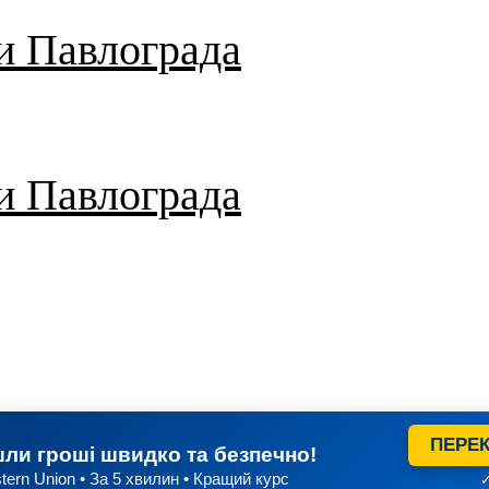
и Павлограда
и Павлограда
ПЕРЕК
ли гроші швидко та безпечно!
tern Union • За 5 хвилин • Кращий курс
✓