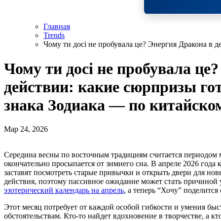
Главная
Trends
Чому ти досі не пробувала це? Энергия Дракона в 
Чому ти досі не пробувала це
действии: какие сюрпризы го
знака Зодиака — по китайско
Мар 24, 2026
Середина весны по восточным традициям считается периодом мощного энергетического обновления, когда природа
окончательно просыпается от зимнего сна. В апреле 2026 года
заставят посмотреть старые привычки и открыть двери для но
действия, поэтому пассивное ожидание может стать причиной
эзотерический календарь на апрель
, а теперь “Хочу” поделится
Этот месяц потребует от каждой особой гибкости и умения бы
обстоятельствам. Кто-то найдет вдохновение в творчестве, а кт