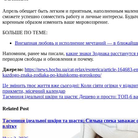
Апрель обещает быть легким и приятным, наполненным мален
сможете успешно совместить работу и личные интересы. Будь
коренным образом изменить ваше мировоззрение.
БОЛЬШЕ ПО ТЕМЕ:
Внезапная любовь и исполнение мечтаний — в ближайшие
Напомним, ранее мы писали,
какие знаки Зодиака расстанутся 
периодом свободы и обновления и почему.
Джерело:
https://news.hochu.ua/cat-relax/esoterica/article-164683-en
kazdogo-znaka-zodiaka-po-kitaiskomu-goroskopu/
Навигация
Це змінить твоє життя вже сьогодні: Коли сіяти огірки у відкри
прикмети, місячний календар
по
Таємниця ідеальної шкіри та щастя: Дешево и просто: ТОП-6 ва
записям
Related Post
Таємниця ідеальної шкіри та щастя: Сильна спека заважає
влітку