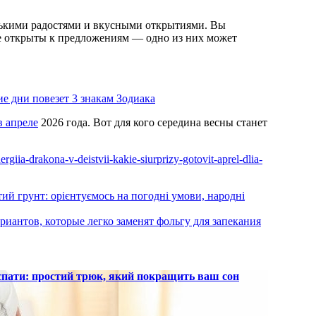
ькими радостями и вкусными открытиями. Вы
те открыты к предложениям — одно из них может
 дни повезет 3 знакам Зодиака
в апреле
2026 года. Вот для кого середина весны станет
ergiia-drakona-v-deistvii-kakie-siurprizy-gotovit-aprel-dlia-
тий грунт: орієнтуємось на погодні умови, народні
риантов, которые легко заменят фольгу для запекания
 спати: простий трюк, який покращить ваш сон