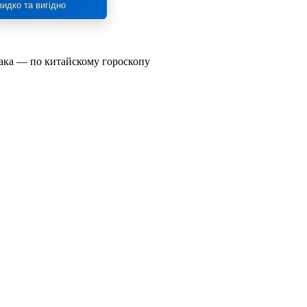
идко та вигідно
иака — по китайскому гороскопу