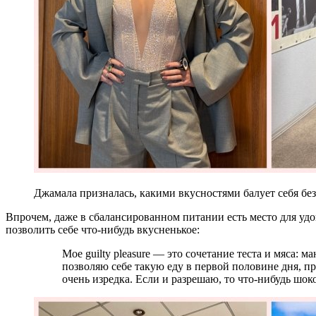
Джамала призналась, какими вкусностями балует себя без у
Впрочем, даже в сбалансированном питании есть место для у
позволить себе что-нибудь вкусненькое:
Мое guilty pleasure — это сочетание теста и мяса: манты, пельмени, янтик, шаурма, паста. Я
позволяю себе такую еду в первой половине дня, пр
очень изредка. Если и разрешаю, то что-нибудь шок