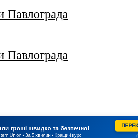
и Павлограда
и Павлограда
ПЕРЕК
ли гроші швидко та безпечно!
tern Union • За 5 хвилин • Кращий курс
✓