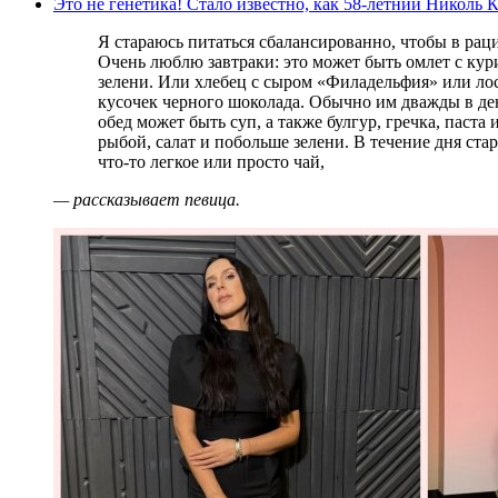
Это не генетика! Стало известно, как 58-летний Николь 
Я стараюсь питаться сбалансированно, чтобы в рационе находились белки, жиры и углеводы.
Очень люблю завтраки: это может быть омлет с кур
зелени. Или хлебец с сыром «Филадельфия» или ло
кусочек черного шоколада. Обычно им дважды в де
обед может быть суп, а также булгур, гречка, паста
рыбой, салат и побольше зелени. В течение дня ст
что-то легкое или просто чай,
— рассказывает певица.