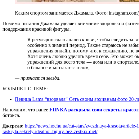
Каким спортом занимается Джамала. Фото: instagram.com/j
Помимо питания Джамала уделяет внимание здоровью и физиче
поддержания красивой фигуры.
Я регулярно сдаю анализ крови, чтобы следить за всеми показателями. А еще пью витамины,
особенно в зимний период. Также стараюсь не заб
упражнения онлайн, потому что, к сожалению, не вс
Хотя очень люблю уделять время себе. Это может б
упражнений для всего тела — дома или в спортзале.
о балансе и контакте с телом,
— признается звезда.
БОЛЬШЕ ПО ТЕМЕ:
Певица Lama “взорвала” Сеть своим архивным фото 20-ле
Напомним, что ранее
FIINKA раскрыла свои секреты красо
ботокса.
Джерело:
https://news.hochu.ua/cat-stars/zvezdnaya-krasota/articl
raskryla-sekrety-idealnoi-figury-bez-zestkix-diet/