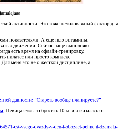
amalajaaa
ской активности. Это тоже немаловажный фактор для
ывать о движении. Сейчас чаще выполняю
егда есть время на офлайн-тренировку.
ыть пилатес или просто комплекс
 Для меня это не о жесткой дисциплине, а
тней давности: “Стареть вообще планируете?”
ты
. Певица смогла сбросить 10 кг и отказалась от
e-164571-est-vsego-dvazdy-v-den-i-obozaet-pelmeni-dzamala-