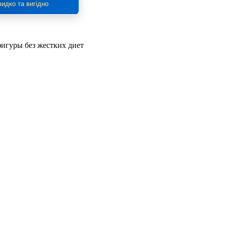
идко та вигідно
фигуры без жестких диет