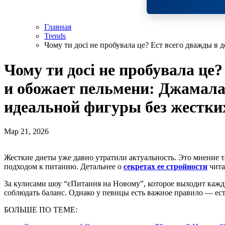
Главная
Trends
Чому ти досі не пробувала це? Ест всего дважды в
Чому ти досі не пробувала це?
и обожает пельмени: Джамал
идеальной фигуры без жестки
Мар 21, 2026
Жесткие диеты уже давно утратили актуальность. Это мнение также поддерживает Джамала. Звезда поделилась своим
подходом к питанию. Детальнее о
секретах ее стройности
чита
За кулисами шоу “єПитання на Новому”, которое выходит кажду
соблюдать баланс. Однако у певицы есть важное правило — ест
БОЛЬШЕ ПО ТЕМЕ: