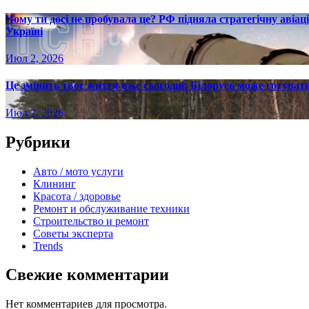
Чому ти досі не пробувала це? РФ підняла стратегічну авіаці
Україні
Июл 2, 2026
Це змінить твоє життя вже сьогодні: Білорусь може готувати
Июл 2, 2026
Рубрики
Авто / мото услуги
Клининг
Красота / здоровье
Ремонт и обслуживание техники
Строительство и ремонт
Советы эксперта
Trends
Свежие комментарии
Нет комментариев для просмотра.