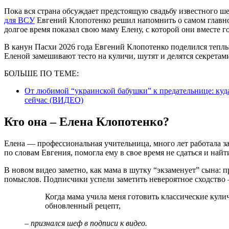
Пока вся страна обсуждает предстоящую свадьбу известного ш
для ВСУ
Евгений Клопотенко решил напомнить о самом главно
долгое время показал свою маму Елену, с которой они вместе
В канун Пасхи 2026 года Евгений Клопотенко поделился теплы
Еленой замешивают тесто на куличи, шутят и делятся секретам
БОЛЬШЕ ПО ТЕМЕ:
От любимой “украинской бабушки” к предательнице: куда
сейчас (ВИДЕО)
Кто она – Елена Клопотенко?
Елена — профессиональная учительница, много лет работала з
по словам Евгения, помогла ему в свое время не сдаться и найт
В новом видео заметно, как мама в шутку “экзаменует” сына: п
помыслов. Подписчики успели заметить невероятное сходство 
Когда мама учила меня готовить классические куличи, теперь я ей показываю несколько иной и
обновленный рецепт,
– признался шеф в подписи к видео.