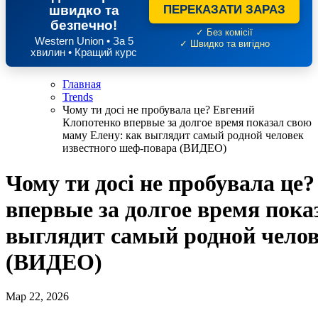
швидко та
ПЕРЕКАЗАТИ ЗАРАЗ
безпечно!
✓ Без комісії
Western Union • За 5
✓ Швидко та вигідно
хвилин • Кращий курс
Главная
Trends
Чому ти досі не пробувала це? Евгений
Клопотенко впервые за долгое время показал свою
маму Елену: как выглядит самый родной человек
известного шеф-повара (ВИДЕО)
Чому ти досі не пробувала це
впервые за долгое время пока
выглядит самый родной челов
(ВИДЕО)
Мар 22, 2026