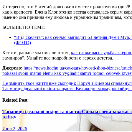
Интересно, что Евгений долго жил вместе с родителями (до 28 
как к крепости. Елена Клопотенко всегда оставалась серым кар
именно она привила ему любовь к украинским традициям, котор
БОЛЬШЕ ПО ТЕМЕ:
“Вид скелета”: как сейчас выглядит 63-летняя Деми Мур
(ФОТО)
Кстати, раньше мы писали о том,
как сложилась судьба актеров
вампиров”. Узнайте все подробности о героях детства.
Джерело:
https://news.hochu.ua/cat-stars/novosti-shou-biznesa/art
pokazal-svoiu-mamu-elenu-kak-vygliadit-samyi-rodnoi-celovek-izves
Навигация
Це змінить твоє життя вже сьогодні: Поруч з Києвом спалахну
Таємниця ідеальної шкіри та щастя: Великодні мармурові яйця
по
записям
Related Post
Таємниця ідеальної шкіри та щастя: Сильна спека заважає
влітку
Июл 2, 2026