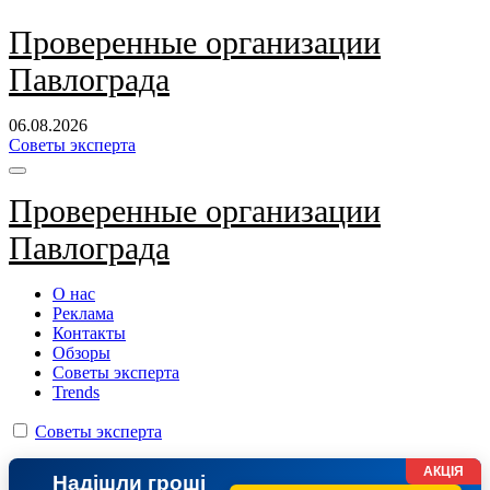
Перейти
Проверенные организации
к
Павлограда
содержанию
06.08.2026
Советы эксперта
Проверенные организации
Павлограда
О нас
Реклама
Контакты
Обзоры
Советы эксперта
Trends
Советы эксперта
АКЦІЯ
Надішли гроші