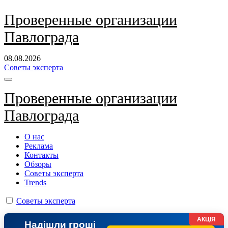
Перейти
Проверенные организации
к
Павлограда
содержанию
08.08.2026
Советы эксперта
Проверенные организации
Павлограда
О нас
Реклама
Контакты
Обзоры
Советы эксперта
Trends
Советы эксперта
АКЦІЯ
Надішли гроші