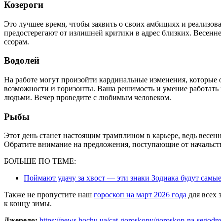
Козероги
Это лучшее время, чтобы заявить о своих амбициях и реализов
предостерегают от излишней критики в адрес близких. Весен
ссорам.
Водолей
На работе могут произойти кардинальные изменения, которые
возможности и горизонты. Ваша решимость и умение работать
людьми. Вечер проведите с любимым человеком.
Рыбы
Этот день станет настоящим трамплином в карьере, ведь весен
Обратите внимание на предложения, поступающие от начальств
БОЛЬШЕ ПО ТЕМЕ:
Поймают удачу за хвост — эти знаки Зодиака будут самые
Также не пропустите наш
гороскоп на март 2026 года
для всех 
к концу зимы.
Джерело:
https://news.hochu.ua/cat-goroskopy/goroskop-na-segodn