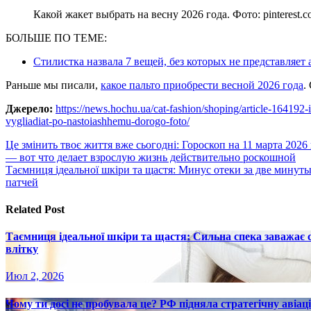
Какой жакет выбрать на весну 2026 года. Фото: pinterest.
БОЛЬШЕ ПО ТЕМЕ:
Стилистка назвала 7 вещей, без которых не представляе
Раньше мы писали,
какое пальто приобрести весной 2026 года
.
Джерело:
https://news.hochu.ua/cat-fashion/shoping/article-164192-
vygliadiat-po-nastoiashhemu-dorogo-foto/
Навигация
Це змінить твоє життя вже сьогодні: Гороскоп на 11 марта 202
— вот что делает взрослую жизнь действительно роскошной
по
Таємниця ідеальної шкіри та щастя: Минус отеки за две минут
записям
патчей
Related Post
Таємниця ідеальної шкіри та щастя: Сильна спека заважає
влітку
Июл 2, 2026
Чому ти досі не пробувала це? РФ підняла стратегічну авіаці