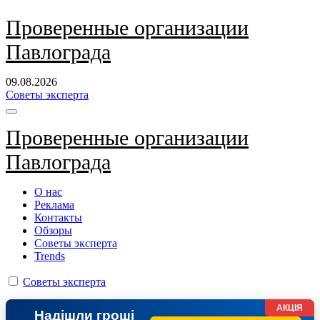
Перейти
Проверенные организации
к
Павлограда
содержанию
09.08.2026
Советы эксперта
Проверенные организации
Павлограда
О нас
Реклама
Контакты
Обзоры
Советы эксперта
Trends
Советы эксперта
АКЦІЯ
Надішли гроші