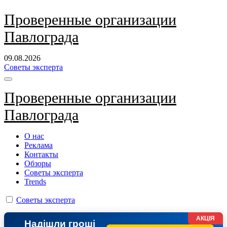
Перейти
Проверенные организации
к
Павлограда
содержанию
09.08.2026
Советы эксперта
Проверенные организации
Павлограда
О нас
Реклама
Контакты
Обзоры
Советы эксперта
Trends
Советы эксперта
АКЦІЯ
Надішли гроші