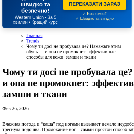
швидко та
ПЕРЕКАЗАТИ ЗАРАЗ
безпечно!
✓ Без комісії
Western Union • За 5
✓ Швидко та вигідно
хвилин • Кращий курс
Главная
Trends
Чому ти досі не пробувала це? Намажьте этим
обувь — и она не промокнет: эффективные
способы для кожи, замши и ткани
Чому ти досі не пробувала це
и она не промокнет: эффекти
замши и ткани
Фев 26, 2026
Влажная погода и “каша” под ногами вызывает немало неудоб
треснула подошва. Промокание ног – самый простой способ заб