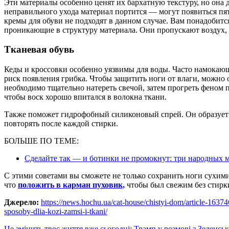
Эти материалы особенно ценят их бархатную текстуру, но она 
неправильного ухода материал портится — могут появиться пя
кремы для обуви не подходят в данном случае. Вам понадобитс
проникающие в структуру материала. Они пропускают воздух, 
Тканевая обувь
Кеды и кроссовки особенно уязвимы для воды. Часто намокаю
риск появления грибка. Чтобы защитить ноги от влаги, можно 
необходимо тщательно натереть свечой, затем прогреть феном п
чтобы воск хорошо впитался в волокна ткани.
Также поможет гидрофобный силиконовый спрей. Он образуе
повторять после каждой стирки.
БОЛЬШЕ ПО ТЕМЕ:
Сделайте так — и ботинки не промокнут: три народных 
С этими советами вы сможете не только сохранить ноги сухими
что
положить в карман пуховик,
чтобы был свежим без стирк
Джерело:
https://news.hochu.ua/cat-house/chistyi-dom/article-163
sposoby-dlia-kozi-zamsi-i-tkani/
Це змінить твоє життя вже сьогодні: Трамп у розмові з Зеленсь