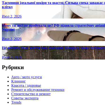
Таємниця ідеальної шкіри та щастя: Сильна спека заважає
влітку
Июл 2, 2026
Чому ти досі не пробувала це? РФ підняла стратегічну авіаці
Україні
Июл 2, 2026
Це змінить твоє життя вже сьогодні: Білорусь може готувати
Июл 2, 2026
Рубрики
Авто / мото услуги
Клининг
Красота / здоровье
Ремонт и обслуживание техники
Строительство и ремонт
Советы эксперта
Trends