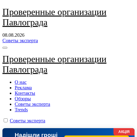
Перейти
Проверенные организации
к
Павлограда
содержанию
08.08.2026
Советы эксперта
Проверенные организации
Павлограда
О нас
Реклама
Контакты
Обзоры
Советы эксперта
Trends
Советы эксперта
АКЦІЯ
Надішли гроші