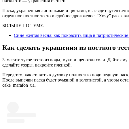
паски это — украшения из теста.
Паска, украшенная листочками и цветами, выглядит аутентично
отдельное постное тесто и сдобное дрожжевое. “Хочу” расскаж
БОЛЬШЕ ПО ТЕМЕ:
Сине-желтая весна: как покрасить яйца в патриотически
Как сделать украшения из постного тес
Замесите тугое тесто из воды, муки и щепотки соли. Дайте ему 
сделайте узоры, накройте пленкой.
Перед тем, как ставить в духовку полностью подошедшую паску
После выпечки паска будет румяной и золотистой, а узоры ос
cake_marafon_ua.