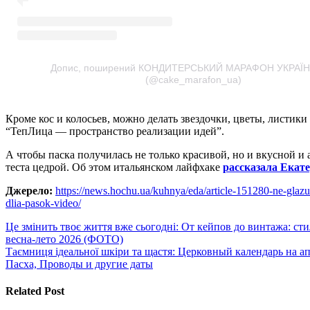
Допис, поширений КОНДИТЕРСЬКИЙ МАРАФОН УКРАЇН
(@cake_marafon_ua)
Кроме кос и колосьев, можно делать звездочки, цветы, листик
“ТепЛица — пространство реализации идей”.
А чтобы паска получилась не только красивой, но и вкусной и 
теста цедрой. Об этом итальянском лайфхаке
рассказала Екат
Джерело:
https://news.hochu.ua/kuhnya/eda/article-151280-ne-glazur
dlia-pasok-video/
Навигация
Це змінить твоє життя вже сьогодні: От кейпов до винтажа: ст
весна-лето 2026 (ФОТО)
по
Таємниця ідеальної шкіри та щастя: Церковный календарь на ап
записям
Пасха, Проводы и другие даты
Related Post