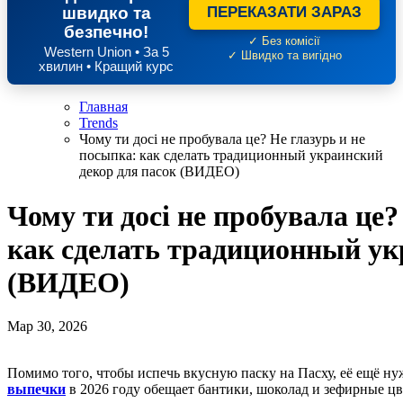
швидко та
ПЕРЕКАЗАТИ ЗАРАЗ
безпечно!
✓ Без комісії
Western Union • За 5
✓ Швидко та вигідно
хвилин • Кращий курс
Главная
Trends
Чому ти досі не пробувала це? Не глазурь и не
посыпка: как сделать традиционный украинский
декор для пасок (ВИДЕО)
Чому ти досі не пробувала це?
как сделать традиционный ук
(ВИДЕО)
Мар 30, 2026
Помимо того, чтобы испечь вкусную паску на Пасху, её ещё н
выпечки
в 2026 году обещает бантики, шоколад и зефирные цве