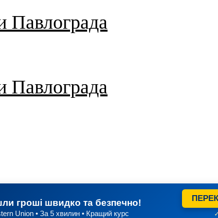
и Павлограда
и Павлограда
ПЕРЕК
ли гроші швидко та безпечно!
tern Union • За 5 хвилин • Кращий курс
✓