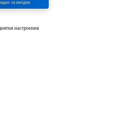
идко та вигідно
днятия настроения