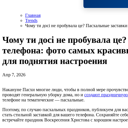
Главная
Trends
Чому ти досі не пробувала це? Пасхальные заставк
Чому ти досі не пробувала це
телефона: фото самых красив
для поднятия настроения
Апр 7, 2026
Накануне Пасхи многие люди, чтобы в полной мере прочувствовать праздник, не только пекут кулич, красят яйца и
проводят генеральную уборку дома, но и
создают праздничную 
телефоне на тематические — пасхальные.
Поэтому, по случаю пасхальных праздников, публикуем для ва
стать стильной заставкой для вашего телефона. Сохраняйте себ
встречайте праздник Воскресения Христова с хорошим настро