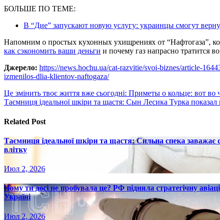
БОЛЬШЕ ПО ТЕМЕ:
В “Дие” запускают новую услугу: украинцы смогут верну
Напомним о простых кухонных ухищрениях от “Нафтогаза”, ко
как сэкономить ваши деньги
и почему газ напрасно тратится в
Джерело:
https://news.hochu.ua/cat-razvitie/svoi-biznes/article-164
izmenilos-dlia-klientov-naftogaza/
Навигация
Це змінить твоє життя вже сьогодні: Приметы о кольце: вот во
Таємниця ідеальної шкіри та щастя: Сын Лесика Турка показал
по
записям
Related Post
Таємниця ідеальної шкіри та щастя: Сильна спека заважає
влітку
Июл 2, 2026
Чому ти досі не пробувала це? РФ підняла стратегічну авіаці
Україні
Июл 2, 2026