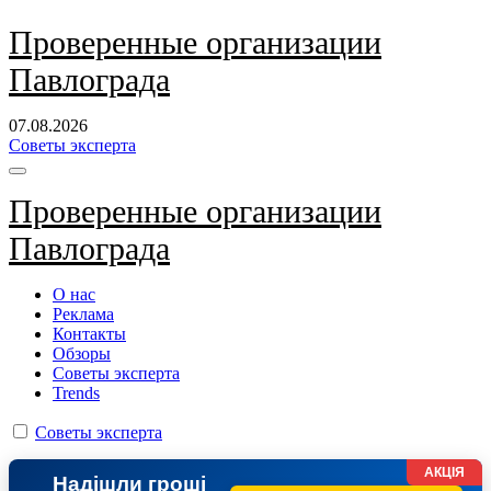
Перейти
Проверенные организации
к
Павлограда
содержанию
07.08.2026
Советы эксперта
Проверенные организации
Павлограда
О нас
Реклама
Контакты
Обзоры
Советы эксперта
Trends
Советы эксперта
АКЦІЯ
Надішли гроші