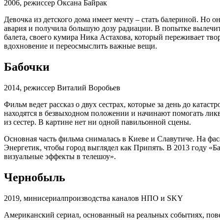
2006, режиссер Оксана Байрак
Девочка из детского дома имеет мечту – стать балериной. Но о
авария и получила большую дозу радиации. В попытке вылечит
балета, своего кумира Ника Астахова, который переживает тво
вдохновение и переосмыслить важные вещи.
Бабочки
2014, режиссер Виталий Воробьев
Фильм ведет рассказ о двух сестрах, которые за день до катас
находятся в безвыходном положении и начинают помогать ликв
из сестер. В картине нет ни одной павильонной сцены.
Основная часть фильма снималась в Киеве и Славутиче. На фа
Энергетик, чтобы город выглядел как Припять. В 2013 году 
визуальные эффекты в телешоу».
Чернобыль
2019, минисериалпроизводства каналов НПО и SKY
Американский сериал, основанный на реальных событиях, пове