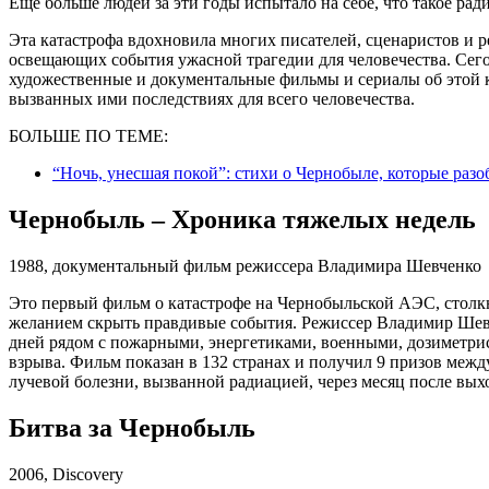
Еще больше людей за эти годы испытало на себе, что такое рад
Эта катастрофа вдохновила многих писателей, сценаристов и р
освещающих события ужасной трагедии для человечества. Се
художественные и документальные фильмы и сериалы об этой к
вызванных ими последствиях для всего человечества.
БОЛЬШЕ ПО ТЕМЕ:
“Ночь, унесшая покой”: стихи о Чернобыле, которые разо
Чернобыль – Хроника тяжелых недель
1988, документальный фильм режиссера Владимира Шевченко
Это первый фильм о катастрофе на Чернобыльской АЭС, столкн
желанием скрыть правдивые события. Режиссер Владимир Шевч
дней рядом с пожарными, энергетиками, военными, дозиметр
взрыва. Фильм показан в 132 странах и получил 9 призов меж
лучевой болезни, вызванной радиацией, через месяц после вых
Битва за Чернобыль
2006, Discovery