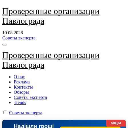
Перейти
Проверенные организации
к
Павлограда
содержанию
10.08.2026
Советы эксперта
Проверенные организации
Павлограда
О нас
Реклама
Контакты
Обзоры
Советы эксперта
Trends
Советы эксперта
АКЦІЯ
Надішли гроші