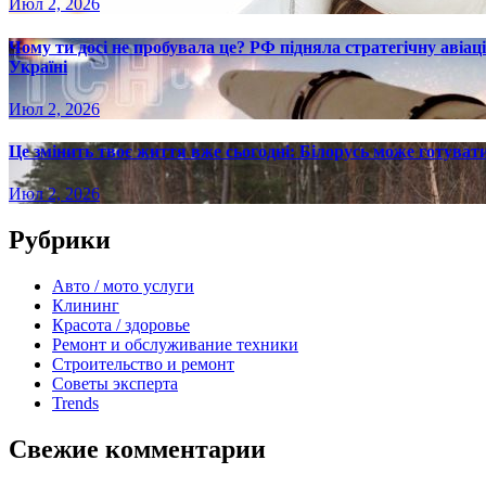
Июл 2, 2026
Чому ти досі не пробувала це? РФ підняла стратегічну авіаці
Україні
Июл 2, 2026
Це змінить твоє життя вже сьогодні: Білорусь може готувати
Июл 2, 2026
Рубрики
Авто / мото услуги
Клининг
Красота / здоровье
Ремонт и обслуживание техники
Строительство и ремонт
Советы эксперта
Trends
Свежие комментарии