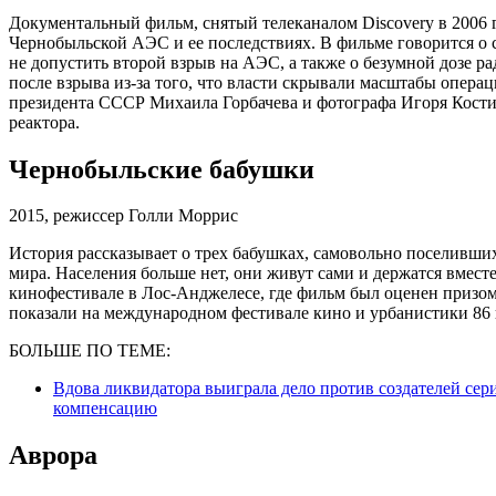
Документальный фильм, снятый телеканалом Discovery в 2006 г
Чернобыльской АЭС и ее последствиях. В фильме говорится о 
не допустить второй взрыв на АЭС, а также о безумной дозе 
после взрыва из-за того, что власти скрывали масштабы опер
президента СССР Михаила Горбачева и фотографа Игоря Кости
реактора.
Чернобыльские бабушки
2015, режиссер Голли Моррис
История рассказывает о трех бабушках, самовольно поселивших
мира. Населения больше нет, они живут сами и держатся вмест
кинофестивале в Лос-Анджелесе, где фильм был оценен призо
показали на международном фестивале кино и урбанистики 86 в
БОЛЬШЕ ПО ТЕМЕ:
Вдова ликвидатора выиграла дело против создателей се
компенсацию
Аврора