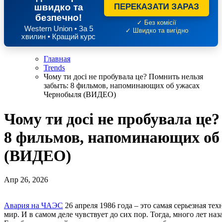
швидко та
ПЕРЕКАЗАТИ ЗАРАЗ
безпечно!
✓ Без комісії
Western Union • За 5
✓ Швидко та вигідно
хвилин • Кращий курс
Главная
Trends
Чому ти досі не пробувала це? Помнить нельзя
забыть: 8 фильмов, напоминающих об ужасах
Чернобыля (ВИДЕО)
Чому ти досі не пробувала це
8 фильмов, напоминающих об
(ВИДЕО)
Апр 26, 2026
Авария на ЧАЭС
26 апреля 1986 года – это самая серьезная те
мир. И в самом деле чувствует до сих пор. Тогда, много лет на