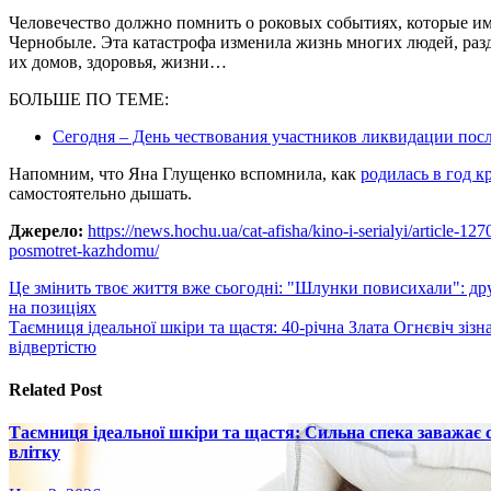
Человечество должно помнить о роковых событиях, которые имел
Чернобыле. Эта катастрофа изменила жизнь многих людей, разд
их домов, здоровья, жизни…
БОЛЬШЕ ПО ТЕМЕ:
Сегодня – День чествования участников ликвидации посл
Напомним, что Яна Глущенко вспомнила, как
родилась в год 
самостоятельно дышать.
Джерело:
https://news.hochu.ua/cat-afisha/kino-i-serialyi/article-12
posmotret-kazhdomu/
Навигация
Це змінить твоє життя вже сьогодні: "Шлунки повисихали": дру
на позиціях
по
Таємниця ідеальної шкіри та щастя: 40-річна Злата Огнєвіч зіз
записям
відвертістю
Related Post
Таємниця ідеальної шкіри та щастя: Сильна спека заважає
влітку