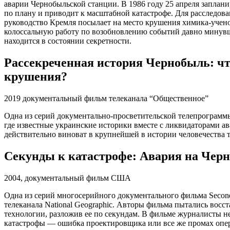
аварии Чернобыльской станции. В 1986 году 25 апреля заплани
по плану и приводит к масштабной катастрофе. Для расследов
руководство Кремля посылает на место крушения химика-учено
колоссальную работу по возобновлению событий давно минувш
находится в состоянии секретности.
Рассекреченная история Чернобыль: чт
крушения?
2019 документальный фильм телеканала “Общественное”
Одна из серий документально-просветительской телепрограммы
где известные украинские историки вместе с ликвидаторами ав
действительно виноват в крупнейшей в истории человечества 
Секунды к катастрофе: Авария на Чер
2004, документальный фильм США
Одна из серий многосерийного документального фильма Seconds
телеканала National Geographic. Авторы фильма пытались вос
технологии, разложив ее по секундам. В фильме журналисты н
катастрофы — ошибка проектировщика или все же промах опе