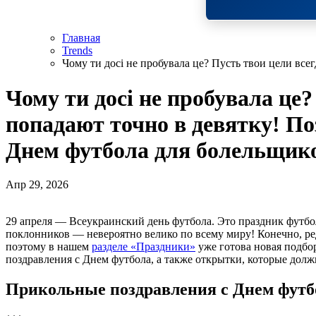
Главная
Trends
Чому ти досі не пробувала це? Пусть твои цели вс
Чому ти досі не пробувала це?
попадают точно в девятку! По
Днем футбола для болельщико
Апр 29, 2026
29 апреля — Всеукраинский день футбола. Это праздник футболистов и всех, кто обожает эту игру. И число
поклонников — невероятно велико по всему миру! Конечно, ред
поэтому в нашем
разделе «Праздники»
уже готова новая подбо
поздравления с Днем футбола, а также открытки, которые долж
Прикольные поздравления с Днем футбо