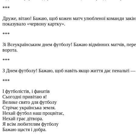
***
Друже, вітаю! Бажаю, щоб кожен матч улюбленої команди закін
показувало «червону картку».
***
Зі Всеукраїнським днем футболу! Бажаю відмінних матчів, перем
ворота.
***
З Днем футболу! Бажаю, щоб навіть якщо життя дає пенальті — 
***
І футболістів, і фанатів
Сьогодні привітаю я!
Велике свято для футболу
Стрічає українська земля.
Нехай футбол наш процвітає,
Нехай грає дітвора.
Я всім любителям футболу
Бажаю щастя і добра.