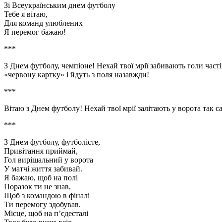
Зі Всеукраїнським днем футболу
Тебе я вітаю,
Для команд улюблених
Я перемог бажаю!
***
З Днем футболу, чемпіоне! Нехай твої мрії забивають голи част
«червону картку» і йдуть з поля назавжди!
***
Вітаю з Днем футболу! Нехай твої мрії залітають у ворота так са
***
З Днем футболу, футболісте,
Привітання приймай,
Гол вирішальний у ворота
У матчі життя забивай.
Я бажаю, щоб на полі
Поразок ти не знав,
Щоб з командою в фіналі
Ти перемогу здобував.
Місце, щоб на п’єдесталі