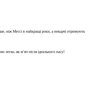
іше, ніж Мессі в найкращі роки, а невдачі отримують
мо легко, як м’яч після ідеального пасу!