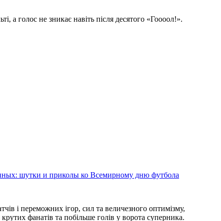
ті, а голос не зникає навіть після десятого «Гоооол!».
енных: шутки и приколы ко Всемирному дню футбола
чів і переможних ігор, сил та величезного оптимізму,
, крутих фанатів та побільше голів у ворота суперника.