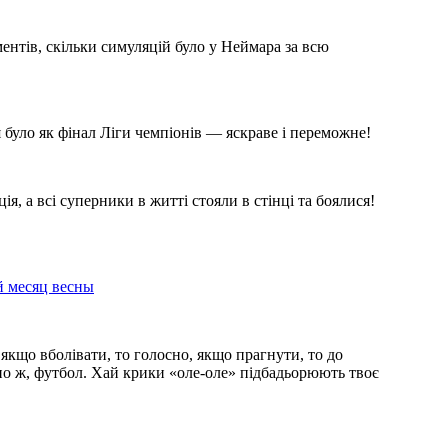
ентів, скільки симуляцій було у Неймара за всю
 було як фінал Ліги чемпіонів — яскраве і переможне!
я, а всі суперники в житті стояли в стінці та боялися!
й месяц весны
 якщо вболівати, то голосно, якщо прагнути, то до
йно ж, футбол. Хай крики «оле-оле» підбадьорюють твоє