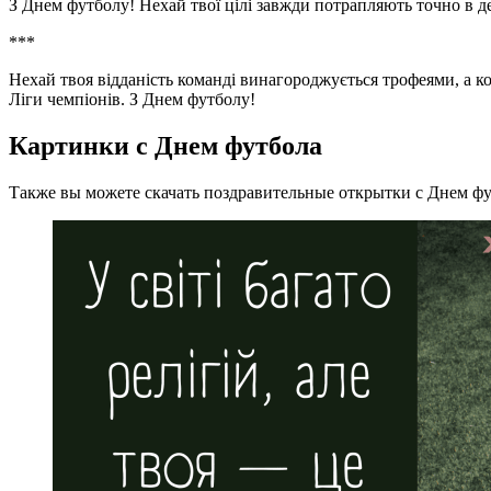
З Днем футболу! Нехай твої цілі завжди потрапляють точно в де
***
Нехай твоя відданість команді винагороджується трофеями, а кож
Ліги чемпіонів. З Днем футболу!
Картинки с Днем футбола
Также вы можете скачать поздравительные открытки с Днем фут