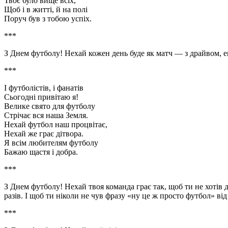
Твоє було вище всіх,
Щоб і в житті, й на полі
Поруч був з тобою успіх.
***
З Днем футболу! Нехай кожен день буде як матч — з драйвом, 
***
І футболістів, і фанатів
Сьогодні привітаю я!
Велике свято для футболу
Стрічає вся наша Земля.
Нехай футбол наш процвітає,
Нехай же грає дітвора.
Я всім любителям футболу
Бажаю щастя і добра.
***
З Днем футболу! Нехай твоя команда грає так, щоб ти не хотів 
разів. І щоб ти ніколи не чув фразу «ну це ж просто футбол» від
***