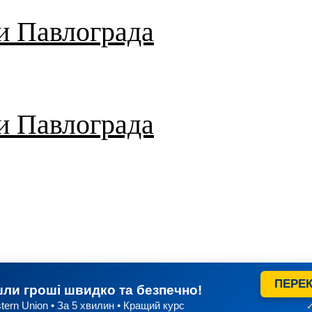
и Павлограда
и Павлограда
ПЕРЕК
ли гроші швидко та безпечно!
tern Union • За 5 хвилин • Кращий курс
✓