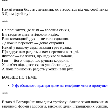
***
Нехай нерви будуть сталевими, як у воротаря під час серії пеналь
З Днем футболу!
***
На полі життя, де м’яч — головна стихія,
Ви творите дива, втілюючи надію.
Ваш командний дух — це сила єднання,
Де кожна перемога — доказ старання.
Нехай у вашому серці завжди грає музика,
Що дарує нам радість, а вам перемоги в азарті.
Футбол — це життя, що надихає мільйони,
І ви — його лицарі, що рушать кордони.
Хай м’яч підкоряється, як улюблений друг,
А поле приносить радість у кожен ваш рух.
БОЛЬШЕ ПО ТЕМЕ:
У футбольного вратаря даже на телефоне много пропущ
***
Вітаю зі Всеукраїнським днем футболу і бажаю захоплюючих мат
відмінної форми і здоров’я, високих цілей і грандіозних успіхів