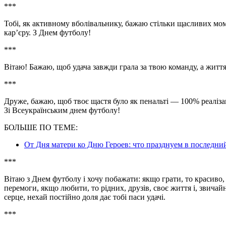
***
Тобі, як активному вболівальнику, бажаю стільки щасливих мом
кар’єру. З Днем футболу!
***
Вітаю! Бажаю, щоб удача завжди грала за твою команду, а життя
***
Друже, бажаю, щоб твоє щастя було як пенальті — 100% реалізаці
Зі Всеукраїнським днем футболу!
БОЛЬШЕ ПО ТЕМЕ:
От Дня матери ко Дню Героев: что празднуем в последни
***
Вітаю з Днем футболу і хочу побажати: якщо грати, то красиво,
перемоги, якщо любити, то рідних, друзів, своє життя і, звича
серце, нехай постійно доля дає тобі паси удачі.
***