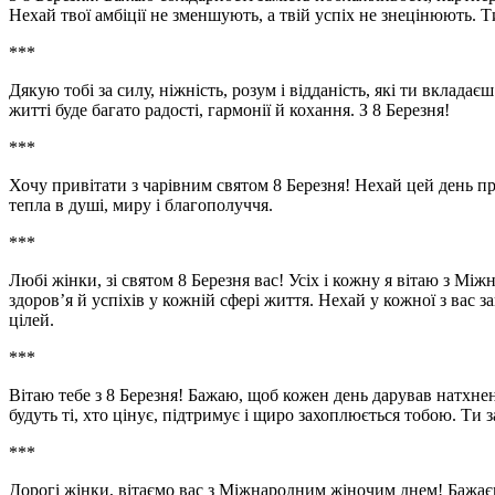
Нехай твої амбіції не зменшують, а твій успіх не знецінюють. 
***
Дякую тобі за силу, ніжність, розум і відданість, які ти вклада
житті буде багато радості, гармонії й кохання. З 8 Березня!
***
Хочу привітати з чарівним святом 8 Березня! Нехай цей день 
тепла в душі, миру і благополуччя.
***
Любі жінки, зі святом 8 Березня вас! Усіх і кожну я вітаю з М
здоров’я й успіхів у кожній сфері життя. Нехай у кожної з вас
цілей.
***
Вітаю тебе з 8 Березня! Бажаю, щоб кожен день дарував натхнен
будуть ті, хто цінує, підтримує і щиро захоплюється тобою. Ти
***
Дорогі жінки, вітаємо вас з Міжнародним жіночим днем! Бажаєм