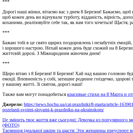
***
Дорогі наші жінки, вітаємо вас з днем 8 Березня! Бажаємо, щоб
щоб кожен день ви відчували турботу, відданість, вірність, доп
коханими, реалізовуйте себе так, як вам того хочеться! Щастя, р
***
Бажаю тобі в це свято щирих поздоровлень і незабутніх емоцій,
і хорошого настрою. Нехай кожен день буде схожий на 8 Березня
життєвій дорозі. З Міжнародним жіночим днем!
***
Щиро вітаю з 8 Березня! 8 Березня! Хай над вашою головою буд
емоції. Впевненість у собі, затишне родинне гніздечко, здорові 
у вашому житті. Зі святом, дорогі наші!
Также вам могут понадобиться
красивые стихи на 8 Марта и о
Джерело:
https://news.hochu.ua/cat-prazdniki/8-marta/article-1639
pozelanii-svoimi-slovami-k-prazdniku-na-ukrainskom/
Навигация
Це змінить твоє життя вже сьогодні: Девочка из популярного 
(ФОТО)
по
Таємниця ідеальної шкіри та щастя: Эти женщины преуспеют в