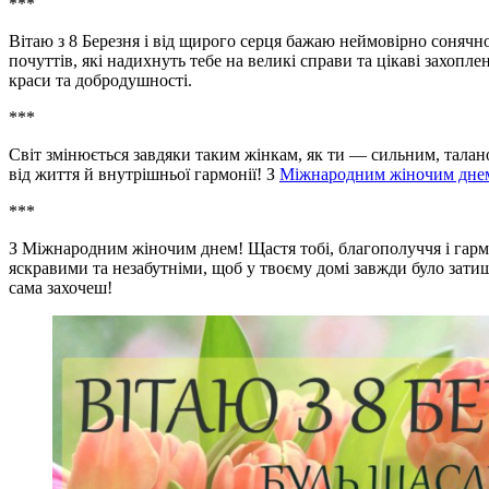
***
Вітаю з 8 Березня і від щирого серця бажаю неймовірно сонячн
почуттів, які надихнуть тебе на великі справи та цікаві захо
краси та добродушності.
***
Світ змінюється завдяки таким жінкам, як ти — сильним, талан
від життя й внутрішньої гармонії! З
Міжнародним жіночим дне
***
З Міжнародним жіночим днем! Щастя тобі, благополуччя і гармо
яскравими та незабутніми, щоб у твоєму домі завжди було затишн
сама захочеш!