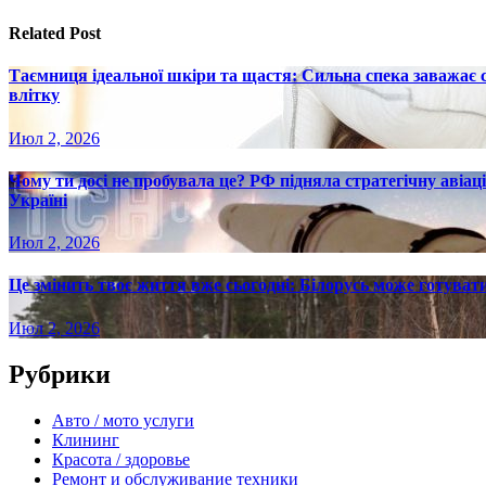
записям
Related Post
Таємниця ідеальної шкіри та щастя: Сильна спека заважає
влітку
Июл 2, 2026
Чому ти досі не пробувала це? РФ підняла стратегічну авіаці
Україні
Июл 2, 2026
Це змінить твоє життя вже сьогодні: Білорусь може готувати
Июл 2, 2026
Рубрики
Авто / мото услуги
Клининг
Красота / здоровье
Ремонт и обслуживание техники