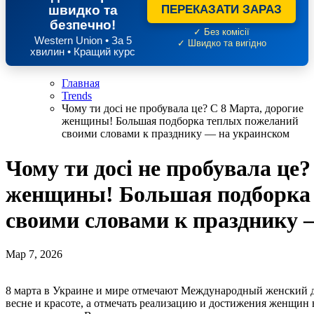
швидко та
ПЕРЕКАЗАТИ ЗАРАЗ
безпечно!
✓ Без комісії
Western Union • За 5
✓ Швидко та вигідно
хвилин • Кращий курс
Главная
Trends
Чому ти досі не пробувала це? С 8 Марта, дорогие
женщины! Большая подборка теплых пожеланий
своими словами к празднику — на украинском
Чому ти досі не пробувала це?
женщины! Большая подборка
своими словами к празднику 
Мар 7, 2026
8 марта в Украине и мире отмечают Международный женский день. В праздничную дату следует говорить не только о
весне и красоте, а отмечать реализацию и достижения женщин 