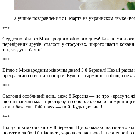
Лучшие поздравления с 8 Марта на украинском языке Фото
***
Сердечно вітаю з Міжнародним жіночим днем! Бажаю мирного н
перевірених друзів, сталості у стосунках, щирого щастя, коханн
так, як душа бажає!
***
Вітаю з Міжнародним жіночим днем! З 8 Березня! Нехай разом із
прекрасний сонячний настрій. Будьте в гармонії з собою, і неха
***
Сьогодні особливий день, адже 8 Березня — не про «красу та жі
щоб ти завжди мала простір бути собою: лідеркою чи мрійниц
ким забажаєш. Твій шлях — твій. Будь щаслива!
***
Від душі вітаю зі святом 8 Березня! Щиро бажаю постійного від
почуттів любові й ніжності, хорошого настрою і впевненості в