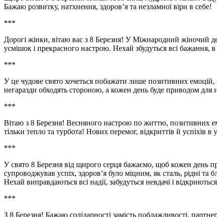
Бажаю розвитку, натхнення, здоров’я та незламної віри в себе!
***
Дорогі жінки, вітаю вас з 8 Березня! У Міжнародний жіночий ден
усмішок і прекрасного настрою. Нехай збудуться всі бажання, в 
***
У це чудове свято хочеться побажати лише позитивних емоцій, 
негаразди обходять стороною, а кожен день буде приводом для но
***
Вітаю з 8 Березня! Весняного настрою по життю, позитивних е
тільки тепло та турбота! Нових перемог, відкриттів й успіхів в 
***
У свято 8 Березня від щирого серця бажаємо, щоб кожен день при
супроводжував успіх, здоров’я було міцним, як сталь, рідні та б
Нехай виправдаються всі надії, забудуться невдачі і відкриють
***
З 8 Березня! Бажаю солідарності замість поблажливості, партнер