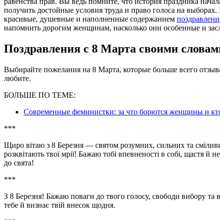
равенства прав. Вы ведь помните, что история праздника начал
получить достойные условия труда и право голоса на выборах.
красивые, душевные и наполненные содержанием
поздравлени
напомнить дорогим женщинам, насколько они особенные и зас
Поздравления с 8 Марта своими слова
Выбирайте пожелания на 8 Марта, которые больше всего отзыва
любите.
БОЛЬШЕ ПО ТЕМЕ:
Современные феминистки: за что борются женщины и кто
***
Щиро вітаю з 8 Березня — святом розумних, сильних та смілив
розквітають твої мрії! Бажаю тобі впевненості в собі, щастя й 
до свята!
***
З 8 Березня! Бажаю поваги до твого голосу, свободи вибору та вп
тебе й визнає твій внесок щодня.