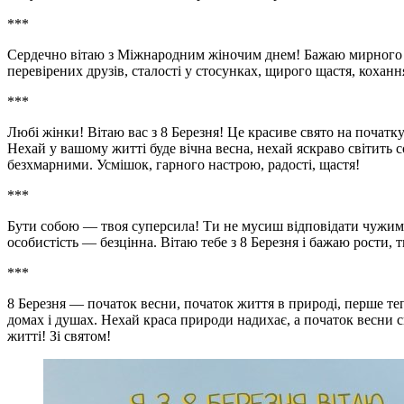
***
Сердечно вітаю з Міжнародним жіночим днем! Бажаю мирного н
перевірених друзів, сталості у стосунках, щирого щастя, коханн
***
Любі жінки! Вітаю вас з 8 Березня! Це красиве свято на початку
Нехай у вашому житті буде вічна весна, нехай яскраво світить с
безхмарними. Усмішок, гарного настрою, радості, щастя!
***
Бути собою — твоя суперсила! Ти не мусиш відповідати чужим
особистість — безцінна. Вітаю тебе з 8 Березня і бажаю рости, 
***
8 Березня — початок весни, початок життя в природі, перше те
домах і душах. Нехай краса природи надихає, а початок весни 
житті! Зі святом!