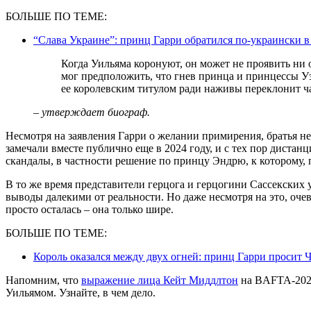
БОЛЬШЕ ПО ТЕМЕ:
“Слава Украине”: принц Гарри обратился по-украински
Когда Уильяма коронуют, он может не проявить ни одного милосердия к нему и Меган. Гарри
мог предположить, что гнев принца и принцессы У
ее королевским титулом ради наживы переклонит ч
– утверждает биограф.
Несмотря на заявления Гарри о желании примирения, братья не 
замечали вместе публично еще в 2024 году, и с тех пор диста
скандалы, в частности решение по принцу Эндрю, к которому, 
В то же время представители герцога и герцогини Сассекских у
выводы далекими от реальности. Но даже несмотря на это, оч
просто осталась – она только шире.
БОЛЬШЕ ПО ТЕМЕ:
Король оказался между двух огней: принц Гарри просит 
Напомним, что
выражение лица Кейт Миддлтон
на BAFTA-2026
Уильямом. Узнайте, в чем дело.