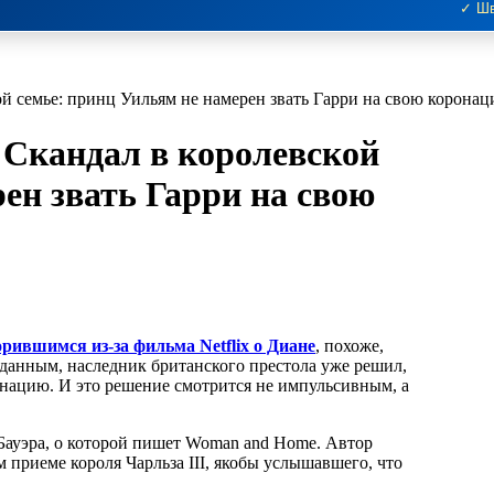
✓ Шв
кой семье: принц Уильям не намерен звать Гарри на свою корона
? Скандал в королевской
ен звать Гарри на свою
орившимся из-за фильма Netflix о Диане
, похоже,
данным, наследник британского престола уже решил,
онацию. И это решение смотрится не импульсивным, а
Бауэра, о которой пишет Woman and Home. Автор
 приеме короля Чарльза III, якобы услышавшего, что