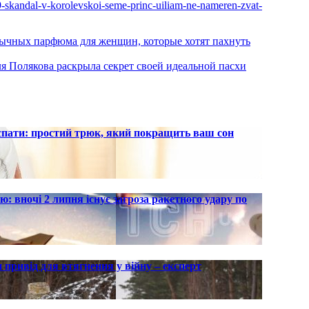
49-skandal-v-korolevskoi-seme-princ-uiliam-ne-nameren-zvat-
обычных парфюма для женщин, которые хотят пахнуть
ля Полякова раскрыла секрет своей идеальной пасхи
 спати: простий трюк, який покращить ваш сон
ю: вночі 2 липня існує загроза ракетного удару по
 привід для втягнення у війну – експерт