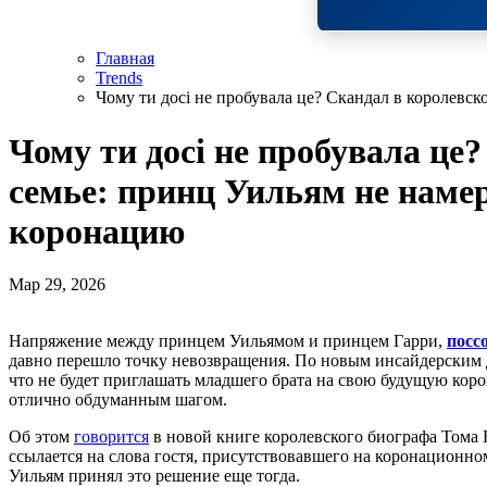
Главная
Trends
Чому ти досі не пробувала це? Скандал в королевс
Чому ти досі не пробувала це
семье: принц Уильям не намер
коронацию
Мар 29, 2026
Напряжение между принцем Уильямом и принцем Гарри,
посс
давно перешло точку невозвращения. По новым инсайдерским 
что не будет приглашать младшего брата на свою будущую кор
отлично обдуманным шагом.
Об этом
говорится
в новой книге королевского биографа Тома 
ссылается на слова гостя, присутствовавшего на коронационном
Уильям принял это решение еще тогда.