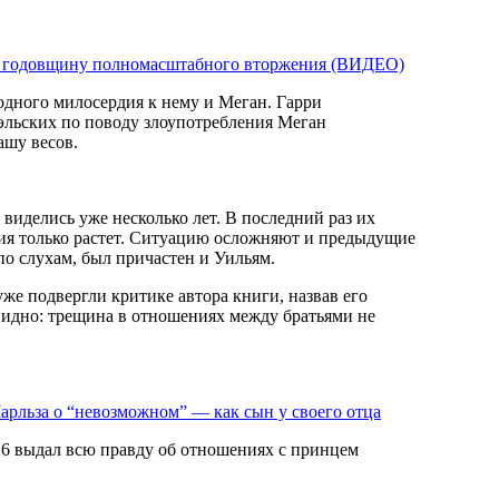
 в годовщину полномасштабного вторжения (ВИДЕО)
эльских по поводу злоупотребления Меган
ашу весов.
виделись уже несколько лет. В последний раз их
нция только растет. Ситуацию осложняют и предыдущие
по слухам, был причастен и Уильям.
же подвергли критике автора книги, назвав его
евидно: трещина в отношениях между братьями не
Чарльза о “невозможном” — как сын у своего отца
 выдал всю правду об отношениях с принцем