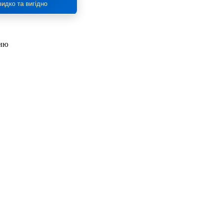
идко та вигідно
цию