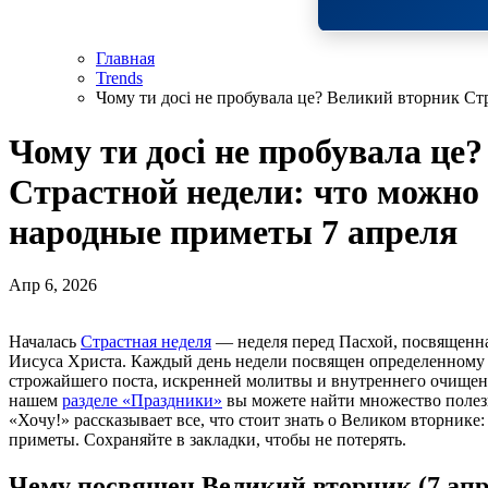
Главная
Trends
Чому ти досі не пробувала це? Великий вторник Ст
Чому ти досі не пробувала це
Страстной недели: что можно 
народные приметы 7 апреля
Апр 6, 2026
Началась
Страстная неделя
— неделя перед Пасхой, посвященн
Иисуса Христа. Каждый день недели посвящен определенному 
строжайшего поста, искренней молитвы и внутреннего очище
нашем
разделе «Праздники»
вы можете найти множество полезн
«Хочу!» рассказывает все, что стоит знать о Великом вторнике: 
приметы. Сохраняйте в закладки, чтобы не потерять.
Чему посвящен Великий вторник (7 апре