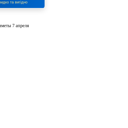
идко та вигідно
иметы 7 апреля