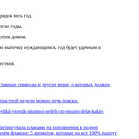
орядок весь год.
олгие годы.
с этим домом.
ествия.
 главные символы и другие вещи, о которых должен
Страстной недели можно печь пояски.
elikii-vtornik-strastnoi-nedeli-cto-mozno-delat-kakie-
аінтригувала планами на поповнення в родині
воём флаконе: 5 ароматов, которые на все 100% пахнут