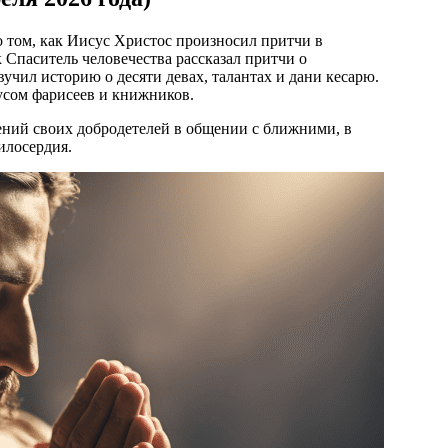
 том, как Иисус Христос произносил притчи в
Спаситель человечества рассказал притчи о
вучил историю о десяти девах, талантах и дани кесарю.
усом фарисеев и книжников.
ений своих добродетелей в общении с ближними, в
илосердия.