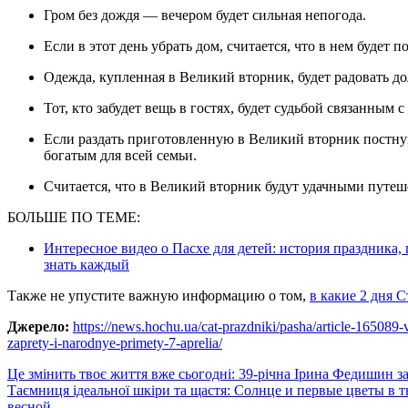
Гром без дождя — вечером будет сильная непогода.
Если в этот день убрать дом, считается, что в нем будет п
Одежда, купленная в Великий вторник, будет радовать д
Тот, кто забудет вещь в гостях, будет судьбой связанным 
Если раздать приготовленную в Великий вторник постную выпечку нуждающимся, год будет удачным и
богатым для всей семьи.
Считается, что в Великий вторник будут удачными путеш
БОЛЬШЕ ПО ТЕМЕ:
Интересное видео о Пасхе для детей: история праздника,
знать каждый
Также не упустите важную информацию о том,
в какие 2 дня 
Джерело:
https://news.hochu.ua/cat-prazdniki/pasha/article-165089-v
zaprety-i-narodnye-primety-7-aprelia/
Навигация
Це змінить твоє життя вже сьогодні: 39-річна Ірина Федишин з
Таємниця ідеальної шкіри та щастя: Солнце и первые цветы в т
по
весной