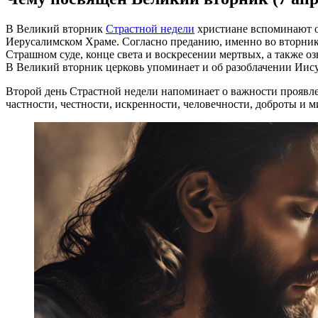
В Великий вторник
Страстной недели
христиане вспоминают о
Иерусалимском Храме. Согласно преданию, именно во вторник 
Страшном суде, конце света и воскресении мертвых, а также оз
В Великий вторник церковь упоминает и об разоблачении Иис
Второй день Страстной недели напоминает о важности проявл
частности, честности, искренности, человечности, доброты и м