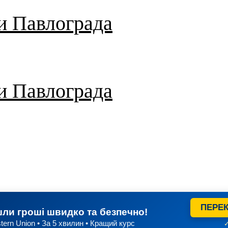
и Павлограда
и Павлограда
ПЕРЕК
ли гроші швидко та безпечно!
tern Union • За 5 хвилин • Кращий курс
✓