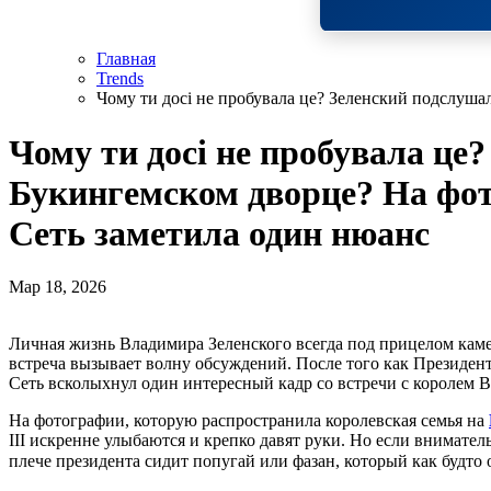
Главная
Trends
Чому ти досі не пробувала це? Зеленский подслуша
Чому ти досі не пробувала це
Букингемском дворце? На фот
Сеть заметила один нюанс
Мар 18, 2026
Личная жизнь Владимира Зеленского всегда под прицелом камер и вниманием украинцев, а каждая поездка или
встреча вызывает волну обсуждений. После того как Президен
Сеть всколыхнул один интересный кадр со встречи с королем В
На фотографии, которую распространила королевская семья на
III искренне улыбаются и крепко давят руки. Но если вниматель
плече президента сидит попугай или фазан, который как будто