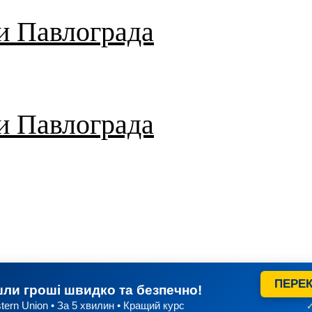
и Павлограда
и Павлограда
ПЕРЕК
ли гроші швидко та безпечно!
tern Union • За 5 хвилин • Кращий курс
✓