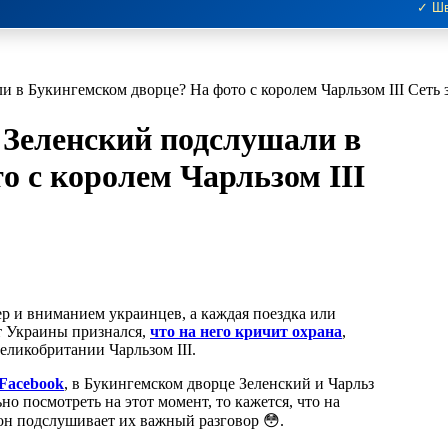
✓ Шв
ли в Букингемском дворце? На фото с королем Чарльзом III Сеть
? Зеленский подслушали в
о с королем Чарльзом III
т Украины признался,
что на него кричит охрана
,
еликобритании Чарльзом III.
Facebook
, в Букингемском дворце Зеленский и Чарльз
но посмотреть на этот момент, то кажется, что на
 он подслушивает их важный разговор 😳.