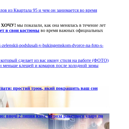
алов из Квартала 95 и чем он занимается во время
В
ХОЧУ!
мы показали, как она менялась в течение лет
ет в свои костюмы
во время важных официальных
64-zelenskii-podslusali-v-bukingemskom-dvorce-na-foto-s-
д, который сделает из вас икону стиля на работе (ФОТО)
 ли меньше клещей и комаров после холодной зимы
 спати: простий трюк, який покращить ваш сон
ю: вночі 2 липня існує загроза ракетного удару по