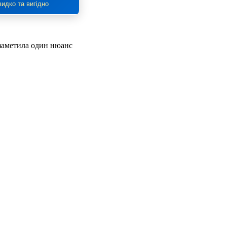
идко та вигідно
 заметила один нюанс