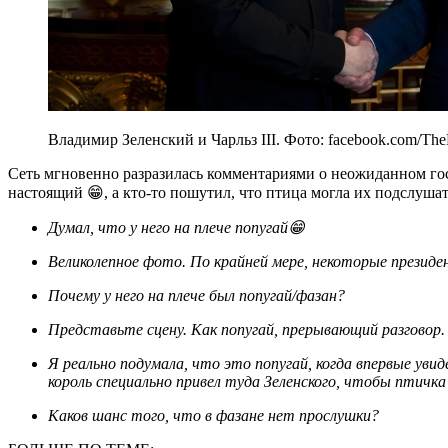
Владимир Зеленский и Чарльз ІІІ. Фото: facebook.com/The
Сеть мгновенно разразилась комментариями о неожиданном гос
настоящий 😁, а кто-то пошутил, что птица могла их подслушат
Думал, что у него на плече попугай😁
Великолепное фото. По крайней мере, некоторые презид
Почему у него на плече был попугай/фазан?
Представьте сцену. Как попугай, прерывающий разговор.
Я реально подумала, что это попугай, когда впервые увидела фото. Но он в таком месте расположен, будто
король специально привел туда Зеленского, чтобы птичка
Каков шанс того, что в фазане нет прослушки?