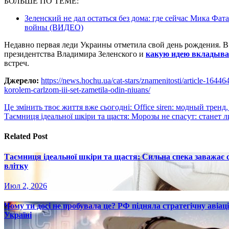
БОЛЬШЕ ПО ТЕМЕ:
Зеленский не дал остаться без дома: где сейчас Мика Фат
войны (ВИДЕО)
Недавно первая леди Украины отметила свой день рождения. 
президентства Владимира Зеленского и
какую идею вкладыва
встреч.
Джерело:
https://news.hochu.ua/cat-stars/znamenitosti/article-1644
korolem-carlzom-iii-set-zametila-odin-niuans/
Навигация
Це змінить твоє життя вже сьогодні: Office siren: модный трен
Таємниця ідеальної шкіри та щастя: Морозы не спасут: станет
по
записям
Related Post
Таємниця ідеальної шкіри та щастя: Сильна спека заважає
влітку
Июл 2, 2026
Чому ти досі не пробувала це? РФ підняла стратегічну авіаці
Україні