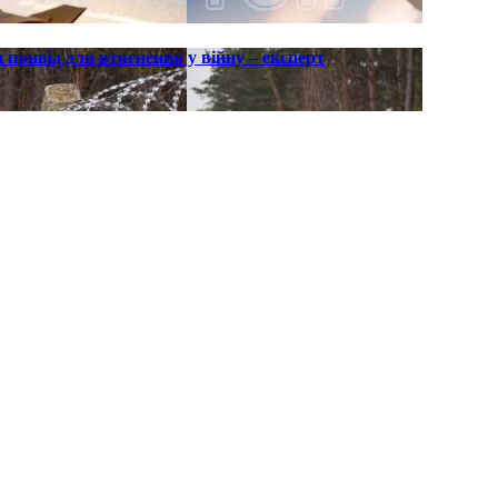
 привід для втягнення у війну – експерт