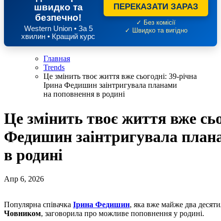
швидко та
ПЕРЕКАЗАТИ ЗАРАЗ
безпечно!
✓ Без комісії
Western Union • За 5
✓ Швидко та вигідно
хвилин • Кращий курс
Главная
Trends
Це змінить твоє життя вже сьогодні: 39-річна
Ірина Федишин заінтригувала планами
на поповнення в родині
Це змінить твоє життя вже сьо
Федишин заінтригувала план
в родині
Апр 6, 2026
Популярна співачка
Ірина Федишин
, яка вже майже два десят
Човником
, заговорила про можливе поповнення у родині.