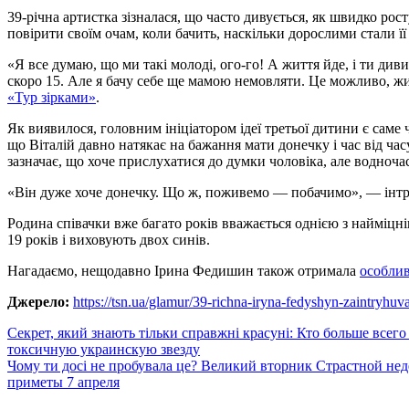
39-річна артистка зізналася, що часто дивується, як швидко росту
повірити своїм очам, коли бачить, наскільки дорослими стали її
«Я все думаю, що ми такі молоді, ого-го! А життя йде, і ти див
скоро 15. Але я бачу себе ще мамою немовляти. Це можливо, жи
«Тур зірками»
.
Як виявилося, головним ініціатором ідеї третьої дитини є саме 
що Віталій давно натякає на бажання мати донечку і час від ча
зазначає, що хоче прислухатися до думки чоловіка, але водноча
«Він дуже хоче донечку. Що ж, поживемо — побачимо», — інт
Родина співачки вже багато років вважається однією з найміцні
19 років і виховують двох синів.
Нагадаємо, нещодавно Ірина Федишин також отримала
особлив
Джерело:
https://tsn.ua/glamur/39-richna-iryna-fedyshyn-zaintryh
Навигация
Секрет, який знають тільки справжні красуні: Кто больше всег
токсичную украинскую звезду
по
Чому ти досі не пробувала це? Великий вторник Страстной нед
записям
приметы 7 апреля