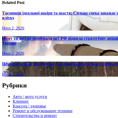
Related Post
Таємниця ідеальної шкіри та щастя: Сильна спека заважає
влітку
Июл 2, 2026
Чому ти досі не пробувала це? РФ підняла стратегічну авіаці
Україні
Июл 2, 2026
Це змінить твоє життя вже сьогодні: Білорусь може готувати
Июл 2, 2026
Рубрики
Авто / мото услуги
Клининг
Красота / здоровье
Ремонт и обслуживание техники
Строительство и ремонт