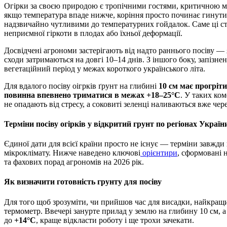
Огірки за своєю природою є тропічними гостями, критичною межею для їхньої кореневої системи є позначка +8°C —
якщо температура впаде нижче, коріння просто починає гинути
надзвичайно чутливими до температурних гойдалок. Саме ці с
неприємної гіркоти в плодах або їхньої деформації.
Досвідчені агрономи застерігають від надто раннього посіву — 
сходи затримаються на довгі 10–14 днів. З іншого боку, запізн
вегетаційний період у межах короткого українського літа.
Для вдалого посіву оігрків ґрунт на глибині
10 см має прогріт
повинна впевнено триматися в межах +18–25°C
. У таких ко
не опадають від стресу, а соковиті зеленці наливаються вже чере
Терміни посіву огірків у відкритий грунт по регіонах Україн
Єдиної дати для всієї країни просто не існує — терміни завжди
мікроклімату. Нижче наведено ключові
орієнтири
, сформовані 
та фахових порад агрономів на 2026 рік.
Як визначити готовність грунту для посіву
Для того щоб зрозуміти, чи прийшов час для висадки, найкра
термометр. Ввечері занурте прилад у землю на глибину 10 см, а
до
+14°C
, краще відкласти роботу і ще трохи зачекати.