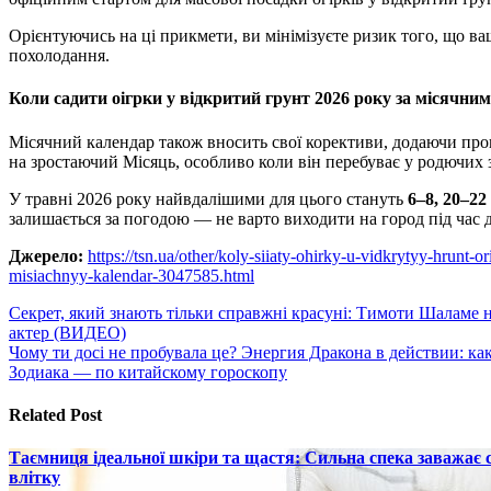
Орієнтуючись на ці прикмети, ви мінімізуєте ризик того, що ва
похолодання.
Коли садити оігрки у відкритий грунт 2026 року за місячни
Місячний календар також вносить свої корективи, додаючи проц
на зростаючий Місяць, особливо коли він перебуває у родючих 
У травні 2026 року найвдалішими для цього стануть
6–8, 20–22
залишається за погодою — не варто виходити на город під час 
Джерело:
https://tsn.ua/other/koly-siiaty-ohirky-u-vidkrytyy-hrun
misiachnyy-kalendar-3047585.html
Навигация
Секрет, який знають тільки справжні красуні: Тимоти Шаламе н
актер (ВИДЕО)
по
Чому ти досі не пробувала це? Энергия Дракона в действии: ка
записям
Зодиака — по китайскому гороскопу
Related Post
Таємниця ідеальної шкіри та щастя: Сильна спека заважає
влітку