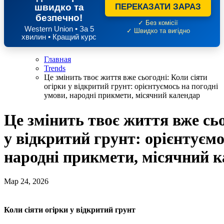
швидко та
ПЕРЕКАЗАТИ ЗАРАЗ
безпечно!
✓ Без комісії
Western Union • За 5
✓ Швидко та вигідно
хвилин • Кращий курс
Главная
Trends
Це змінить твоє життя вже сьогодні: Коли сіяти
огірки у відкритий грунт: орієнтуємось на погодні
умови, народні прикмети, місячний календар
Це змінить твоє життя вже сьо
у відкритий грунт: орієнтуємо
народні прикмети, місячний 
Мар 24, 2026
Коли сіяти огірки у відкритий грунт