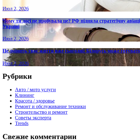
Июл 2, 2026
Чому ти досі не пробувала це? РФ підняла стратегічну авіаці
Україні
Июл 2, 2026
Це змінить твоє життя вже сьогодні: Білорусь може готувати
Июл 2, 2026
Рубрики
Авто / мото услуги
Клининг
Красота / здоровье
Ремонт и обслуживание техники
Строительство и ремонт
Советы эксперта
Trends
Свежие комментарии