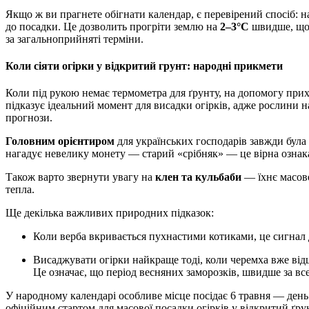
Якщо ж ви прагнете обігнати календар, є перевірений спосіб:
до посадки. Це дозволить прогріти землю на
2–3°C
швидше, що 
за загальноприйняті терміни.
Коли сіяти огірки у відкритий грунт: народні прикмети
Коли під рукою немає термометра для ґрунту, на допомогу прих
підказує ідеальний момент для висадки огірків, адже рослини н
прогнози.
Головним орієнтиром
для українських господарів завжди була
нагадує невелику монету — старий «срібняк» — це вірна ознака
Також варто звернути увагу на
клен та кульбаби
— їхнє масове
тепла.
Ще декілька важливих природних підказок:
Коли верба вкривається пухнастими котиками, це сигнал 
Висаджувати огірки найкраще тоді, коли черемха вже відцвіла, а з яблунь масово обсипаються пелюстки.
Це означає, що період весняних заморозків, швидше за все
У народному календарі особливе місце посідає 6 травня — день
офіційним стартом для масової посадки огірків у відкритий ґру