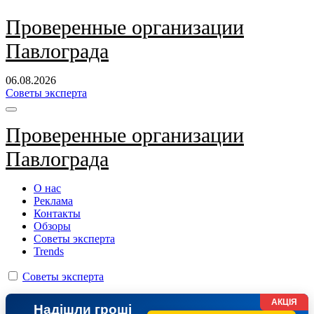
Перейти
Проверенные организации
к
Павлограда
содержанию
06.08.2026
Советы эксперта
Проверенные организации
Павлограда
О нас
Реклама
Контакты
Обзоры
Советы эксперта
Trends
Советы эксперта
АКЦІЯ
Надішли гроші