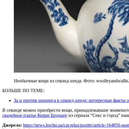
Необычные вещи из секонд-хенда. Фото: woolleyandwallis.
БОЛЬШЕ ПО ТЕМЕ:
За и против шопинга в секонд-хенде: интересные факты о
В секонде можно приобрести вещи, принадлежавшие знаменито
свадебное платье Керри Брэдшоу
из сериала “Секс и город” нашл
Джерело:
https://news.hochu.ua/cat-relax/pozitiv/article-164850-na