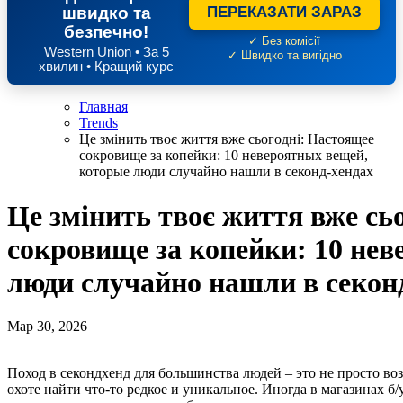
швидко та
ПЕРЕКАЗАТИ ЗАРАЗ
безпечно!
✓ Без комісії
Western Union • За 5
✓ Швидко та вигідно
хвилин • Кращий курс
Главная
Trends
Це змінить твоє життя вже сьогодні: Настоящее
сокровище за копейки: 10 невероятных вещей,
которые люди случайно нашли в секонд-хендах
Це змінить твоє життя вже сь
сокровище за копейки: 10 не
люди случайно нашли в секон
Мар 30, 2026
Поход в секондхенд для большинства людей – это не просто возможность приобрести вещи, но и как на настоящей
охоте найти что-то редкое и уникальное. Иногда в магазинах б