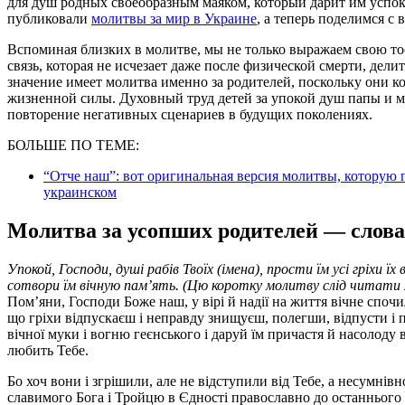
для душ родных своеобразным маяком, который дарит им успок
публиковали
молитвы за мир в Украине
, а теперь поделимся с 
Вспоминая близких в молитве, мы не только выражаем свою т
связь, которая не исчезает даже после физической смерти, дели
значение имеет молитва именно за родителей, поскольку они 
жизненной силы. Духовный труд детей за упокой душ папы и м
повторение негативных сценариев в будущих поколениях.
БОЛЬШЕ ПО ТЕМЕ:
“Отче наш”: вот оригинальная версия молитвы, которую 
украинском
Молитва за усопших родителей — слова
Упокой, Господи, душi рабiв Твоїх (iмена), прости їм усi грiхи їх 
сотвори їм вiчную пам’ять. (Цю коротку молитву слiд читати 
Пом’яни, Господи Боже наш, у вiрi й надiї на життя вiчне спочил
що грiхи вiдпускаєш i неправду знищуєш, полегши, вiдпусти i пр
вiчної муки i вогню геєнського i даруй їм причастя й насолоду 
любить Тебе.
Бо хоч вони i згрiшили, але не вiдступили вiд Тебе, а несумнiвн
славимого Бога i Тройцю в Єдностi православно до останнього