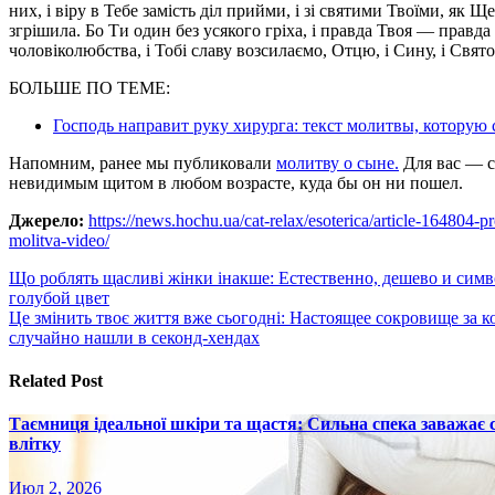
них, i вiру в Тебе замiсть дiл прийми, i зi святими Твоїми, як 
згрiшила. Бо Ти один без усякого грiха, i правда Твоя — правда 
чоловiколюбства, i Тобi славу возсилаємо, Отцю, i Сину, i Святом
БОЛЬШЕ ПО ТЕМЕ:
Господь направит руку хирурга: текст молитвы, которую 
Напомним, ранее мы публиковали
молитву о сыне.
Для вас — с
невидимым щитом в любом возрасте, куда бы он ни пошел.
Джерело:
https://news.hochu.ua/cat-relax/esoterica/article-164804-p
molitva-video/
Навигация
Що роблять щасливі жінки інакше: Естественно, дешево и симв
голубой цвет
по
Це змінить твоє життя вже сьогодні: Настоящее сокровище за 
записям
случайно нашли в секонд-хендах
Related Post
Таємниця ідеальної шкіри та щастя: Сильна спека заважає
влітку
Июл 2, 2026