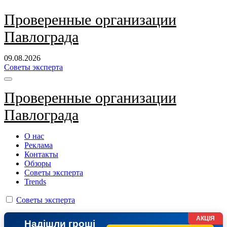
Перейти
Проверенные организации
к
Павлограда
содержанию
09.08.2026
Советы эксперта
Проверенные организации
Павлограда
О нас
Реклама
Контакты
Обзоры
Советы эксперта
Trends
Советы эксперта
АКЦІЯ
Надішли гроші