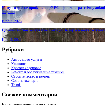
Чому ти досі не пробувала це? РФ підняла стратегічну авіаці
Україні
Июл 2, 2026
Це змінить твоє життя вже сьогодні: Білорусь може готувати
Июл 2, 2026
Рубрики
Авто / мото услуги
Клининг
Красота / здоровье
Ремонт и обслуживание техники
Строительство и ремонт
Советы эксперта
Trends
Свежие комментарии
Нет комментариев для просмотра.