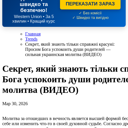
швидко та
ПЕРЕКАЗАТИ ЗАРАЗ
безпечно!
✓ Без комісії
Western Union • За 5
✓ Швидко та вигідно
хвилин • Кращий курс
Главная
Trends
Секрет, який знають тільки справжні красуні:
Просим Бога успокоить души родителей —
сильная украинская молитва (ВИДЕО)
Секрет, який знають тільки с
Бога успокоить души родител
молитва (ВИДЕО)
Мар 30, 2026
Молитва за отошедших в вечность является высшей формой бескорыстной любви, ведь умершие уже не могут помочь
себе или изменить что-то в своей духовной судьбе. Согласно 