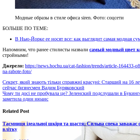
Модные образы в стиле офиса siren. Фото: соцсети
БОЛЬШЕ ПО ТЕМЕ:
В Нью-Йорке ее носят все: как выглядит самая модная с
Напомним, что ранее стилисты назвали
самый модный цвет к
стройными!
Джерело:
https://news.hochu.ua/cat-fashion/trends/article-164433-off
na-rabote-foto/
Навигация
Секрет, який знають тільки справжні красуні: Старший на 16 л
сейчас бизнесмен Вадим Буряковский
по
Чому ти досі не пробувала це? Зеленский подслушали в Букинг
записям
заметила один нюанс
Related Post
Таємниця ідеальної шкіри та щастя: Сильна спека заважає
влітку