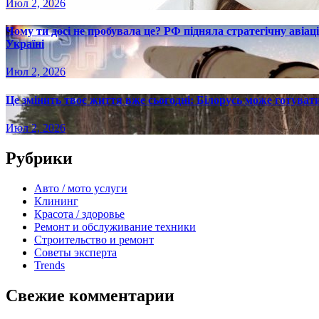
Июл 2, 2026
Чому ти досі не пробувала це? РФ підняла стратегічну авіаці
Україні
Июл 2, 2026
Це змінить твоє життя вже сьогодні: Білорусь може готувати
Июл 2, 2026
Рубрики
Авто / мото услуги
Клининг
Красота / здоровье
Ремонт и обслуживание техники
Строительство и ремонт
Советы эксперта
Trends
Свежие комментарии