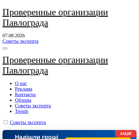
Перейти
Проверенные организации
к
Павлограда
содержанию
07.08.2026
Советы эксперта
Проверенные организации
Павлограда
О нас
Реклама
Контакты
Обзоры
Советы эксперта
Trends
Советы эксперта
АКЦІЯ
Надішли гроші