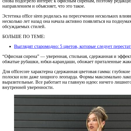
снова подогрело интерес к офисным сиренам, поэтому редакци
направлением и объясняет, что это такое.
Эстетика office siren родилась на пересечении нескольких влия
несколько лет назад она начала активно появляться на подиума
обсуждаемых стилей.
БОЛЬШЕ ПО ТЕМЕ:
Выглядят старомодно: 5 цветов, которые следует переста
“Офисная сирена” — уверенная, стильная, сдержанная и эффек
обжатые рубашки, юбки-карандаши, обожает приталенные жаке
Для officecore характерна сдержанная цветовая гамма: глубоки
полоски или даже хищного леопарда. Формы максимально лако
выразительные. Все работает на главную идею: ничего лишнего
внутренней уверенности.