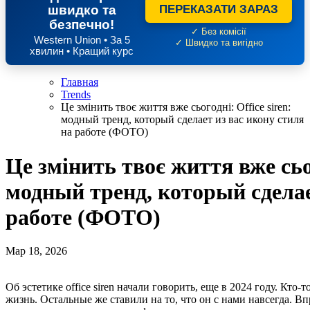
швидко та
ПЕРЕКАЗАТИ ЗАРАЗ
безпечно!
✓ Без комісії
Western Union • За 5
✓ Швидко та вигідно
хвилин • Кращий курс
Главная
Trends
Це змінить твоє життя вже сьогодні: Office siren:
модный тренд, который сделает из вас икону стиля
на работе (ФОТО)
Це змінить твоє життя вже сьог
модный тренд, который сделае
работе (ФОТО)
Мар 18, 2026
Об эстетике office siren начали говорить, еще в 2024 году. Кто-то предсказывал этому модному тренду недолгую
жизнь. Остальные же ставили на то, что он с нами навсегда. В