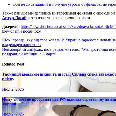
Сбегал со свиданий и получал угрозы от фанаток: интере
Также раньше мы делились интересными фактами о еще одной з
Артур Логай
и что известно о его личной жизни.
Джерело:
https://news.hochu.ua/cat-stars/zvezdnaya-krasota/article-
kiev-dnem-i-nociu-foto/
Навигация
Шок: правда, яку від тебе ховали В Украине заработал новый з
владельцев животных
по
Неймовірний лайфхак, що працює миттєво: "Мы достойны всег
записям
поздравили женщин с 8 марта
Related Post
Таємниця ідеальної шкіри та щастя: Сильна спека заважає
влітку
Июл 2, 2026
Чому ти досі не пробувала це? РФ підняла стратегічну авіаці
Україні
Июл 2, 2026