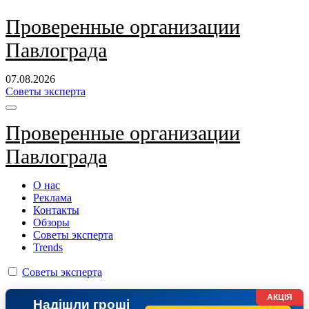
Перейти
Проверенные организации
к
Павлограда
содержанию
07.08.2026
Советы эксперта
Проверенные организации
Павлограда
О нас
Реклама
Контакты
Обзоры
Советы эксперта
Trends
Советы эксперта
АКЦІЯ
Надішли гроші