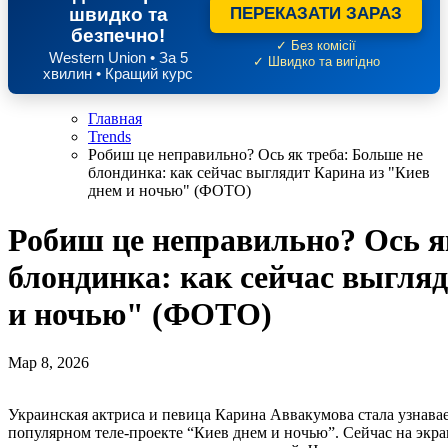
швидко та
ПЕРЕКАЗАТИ ЗАРАЗ
безпечно!
✓ Без комісії
Western Union • За 5
✓ Швидко та вигідно
хвилин • Кращий курс
Главная
Trends
Робиш це неправильно? Ось як треба: Больше не
блондинка: как сейчас выглядит Карина из "Киев
днем и ночью" (ФОТО)
Робиш це неправильно? Ось я
блондинка: как сейчас выгля
и ночью" (ФОТО)
Мар 8, 2026
Украинская актриса и певица Карина Аввакумова стала узнаваема для широкой аудитории после участия в
популярном теле-проекте “Киев днем и ночью”. Сейчас на экра