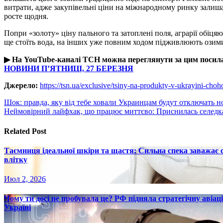
витрати, адже закупівельні ціни на міжнародному ринку залиша
росте щодня.
Попри «золоту» ціну пального та затоплені поля, аграрії обіцяю
ще стоїть вода, на інших уже повним ходом підживлюють озим
▶ На YouTube-каналі ТСН можна переглянути за цим поси
НОВИНИ П’ЯТНИЦІ, 27 БЕРЕЗНЯ
Джерело:
https://tsn.ua/exclusive/tsiny-na-produkty-v-ukrayini-ch
Навигация
Шок: правда, яку від тебе ховали Украинцам будут отключать н
Неймовірний лайфхак, що працює миттєво: Приснилась селедка?
по
записям
Related Post
Таємниця ідеальної шкіри та щастя: Сильна спека заважає
влітку
Июл 2, 2026
Чому ти досі не пробувала це? РФ підняла стратегічну авіаці
Україні