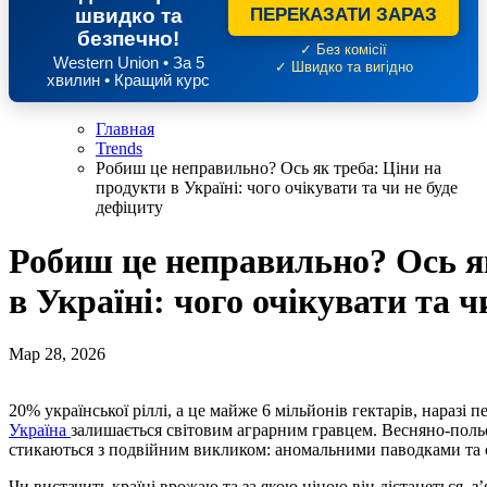
швидко та
ПЕРЕКАЗАТИ ЗАРАЗ
безпечно!
✓ Без комісії
Western Union • За 5
✓ Швидко та вигідно
хвилин • Кращий курс
Главная
Trends
Робиш це неправильно? Ось як треба: Ціни на
продукти в Україні: чого очікувати та чи не буде
дефіциту
Робиш це неправильно? Ось як
в Україні: чого очікувати та ч
Мар 28, 2026
20% української ріллі, а це майже 6 мільйонів гектарів, нараз
Україна
залишається світовим аграрним гравцем. Весняно-польо
стикаються з подвійним викликом: аномальними паводками та 
Чи вистачить країні врожаю та за якою ціною він дістанеться,