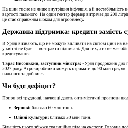
На ціни тисне не лише внутрішня інфляція, а й нестабільність
вартості пального. На один гектар фермер витрачає до 200 літрів
це стає справжнім шоком для агробізнесу.
Державна підтримка: кредити замість с
В Уряді визнають, що не можуть впливати на світові ціни на на
у квітні не буде — контракти підписані. Для тих, хто не має о
кредитування.
Тарас Висоцький, заступник міністра:
«Уряд продовжив дію пі
2027 року. Агровиробники можуть отримати до 90 млн грн, які
пального та добрив».
Чи буде дефіцит?
Попри всі труднощі, науковці дають оптимістичні прогнози що
Зернові:
близько 60 млн тонн.
Олійні культури:
близько 20 млн тонн.
Більшість цього збіжжя традиційно піде на експорт. Головне п