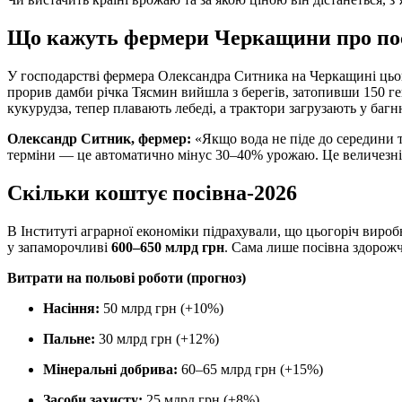
Що кажуть фермери Черкащини про по
У господарстві фермера Олександра Ситника на Черкащині цього
прорив дамби річка Тясмин вийшла з берегів, затопивши 150 ге
кукурудза, тепер плавають лебеді, а трактори загрузають у багню
Олександр Ситник, фермер:
«Якщо вода не піде до середини т
терміни — це автоматично мінус 30–40% урожаю. Це величезні 
Скільки коштує посівна-2026
В Інституті аграрної економіки підрахували, що цьогоріч виро
у запаморочливі
600–650 млрд грн
. Сама лише посівна здорож
Витрати на польові роботи (прогноз)
Насіння:
50 млрд грн (+10%)
Пальне:
30 млрд грн (+12%)
Мінеральні добрива:
60–65 млрд грн (+15%)
Засоби захисту:
25 млрд грн (+8%)