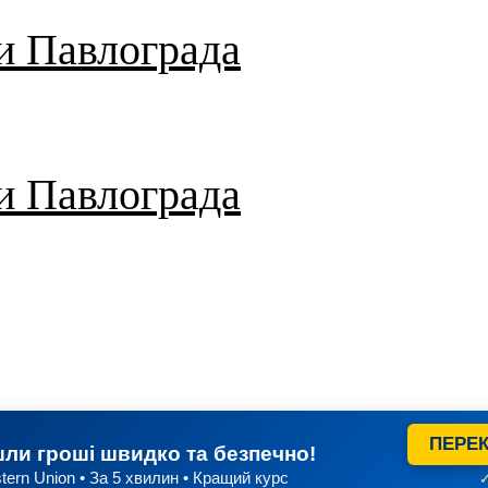
и Павлограда
и Павлограда
ПЕРЕК
ли гроші швидко та безпечно!
tern Union • За 5 хвилин • Кращий курс
✓