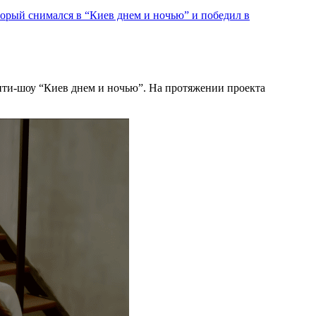
торый снимался в “Киев днем и ночью” и победил в
ити-шоу “Киев днем и ночью”. На протяжении проекта