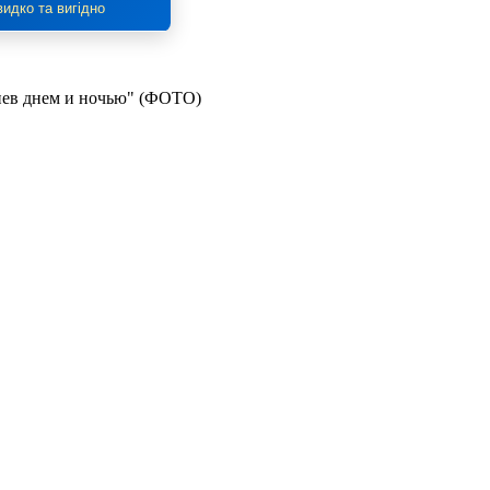
идко та вигідно
Киев днем и ночью" (ФОТО)