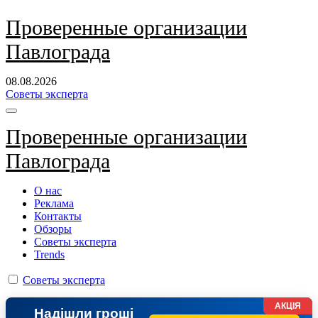
Перейти
Проверенные организации
к
Павлограда
содержанию
08.08.2026
Советы эксперта
Проверенные организации
Павлограда
О нас
Реклама
Контакты
Обзоры
Советы эксперта
Trends
Советы эксперта
АКЦІЯ
Надішли гроші