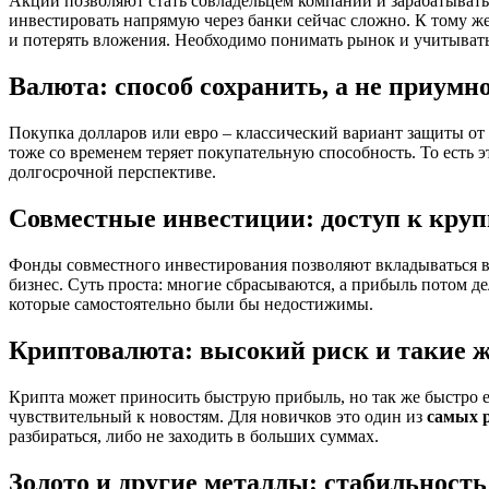
Акции позволяют стать совладельцем компаний и зарабатывать 
инвестировать напрямую через банки сейчас сложно. К тому же,
и потерять вложения. Необходимо понимать рынок и учитывать
Валюта: способ сохранить, а не приумн
Покупка долларов или евро – классический вариант защиты от
тоже со временем теряет покупательную способность. То есть эт
долгосрочной перспективе.
Совместные инвестиции: доступ к круп
Фонды совместного инвестирования позволяют вкладываться в
бизнес. Суть проста: многие сбрасываются, а прибыль потом де
которые самостоятельно были бы недостижимы.
Криптовалюта: высокий риск и такие 
Крипта может приносить быструю прибыль, но так же быстро е
чувствительный к новостям. Для новичков это один из
самых 
разбираться, либо не заходить в больших суммах.
Золото и другие металлы: стабильность 