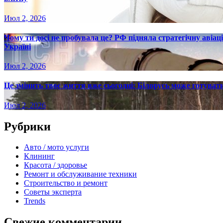
Июл 2, 2026
Чому ти досі не пробувала це? РФ підняла стратегічну авіаці
Україні
Июл 2, 2026
Це змінить твоє життя вже сьогодні: Білорусь може готувати
Июл 2, 2026
Рубрики
Авто / мото услуги
Клининг
Красота / здоровье
Ремонт и обслуживание техники
Строительство и ремонт
Советы эксперта
Trends
Свежие комментарии