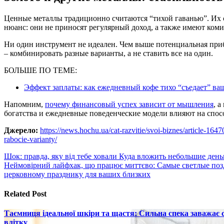
Ценные металлы традиционно считаются “тихой гаванью”. Их с
нюанс: они не приносят регулярный доход, а также имеют ком
Ни один инструмент не идеален. Чем выше потенциальная при
– комбинировать разные варианты, а не ставить все на один.
БОЛЬШЕ ПО ТЕМЕ:
Эффект заплаты: как ежедневный кофе тихо “съедает” ва
Напомним,
почему финансовый успех зависит от мышления
, а
богатства и ежедневные поведенческие модели влияют на спосо
Джерело:
https://news.hochu.ua/cat-razvitie/svoi-biznes/article-16
rabocie-varianty/
Навигация
Шок: правда, яку від тебе ховали Куда вложить небольшие день
Неймовірний лайфхак, що працює миттєво: Самые светлые поз
по
церковному празднику для ваших близких
записям
Related Post
Таємниця ідеальної шкіри та щастя: Сильна спека заважає
влітку